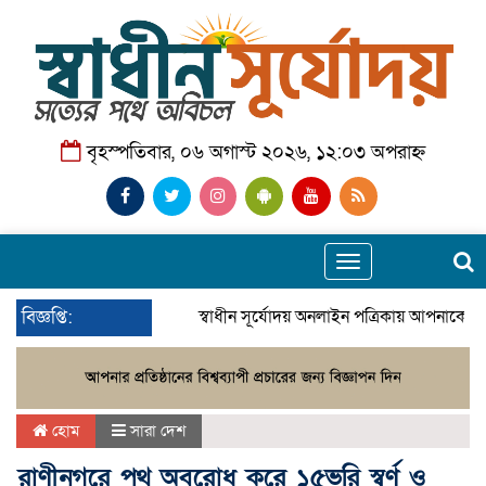
বৃহস্পতিবার, ০৬ অগাস্ট ২০২৬, ১২:০৩ অপরাহ্ন
Toggle
navigation
বিজ্ঞপ্তি:
স্বাধীন সূর্যোদয় অনলাইন পত্রিকায় আপনাকে স্
হোম
সারা দেশ
রাণীনগরে পথ অবরোধ করে ১৫ভরি স্বর্ণ ও