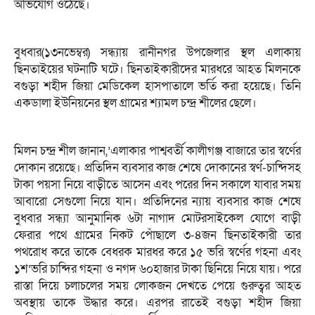
অভিযোগ ওঠেছে।
বুধবার(১৩নভেম্বর) সন্ধ্যায় রানীনগর উপজেলার স্থল এলাকায়
ছিনতাইয়ের ঘটনাটি ঘটে। ছিনতাইকারীদের মারধরে আহত মিলনকে
বগুড়া শহীদ জিয়া মেডিকেল হাসপাতালে ভর্তি করা হয়েছে। তিনি
একডালা ইউনিয়নের স্থল গ্রামের শ্যামল চন্দ্র শীলের ছেলে।
মিলন চন্দ্র শীল জানান,’এলাকার পাশ্ববর্তী কালীগঞ্জ বাজারে তার স্বর্ণের
দোকান রয়েছে। প্রতিদিন ব্যবসার কাজ শেষে দোকানের স্বর্ণ-চান্দিসহ
টাকা পয়সা নিয়ে বাড়ীতে আসেন এবং পরের দিন সকালে যাবার সময়
আবারো সেগুলো নিয়ে যান। প্রতিদিনের ন্যায় ব্যবসার কাজ শেষে
বুধবার সন্ধ্যা আনুমানিক ৬টা নাগাদ মোটরসাইকেল যোগে বাড়ী
ফেরার পথে গ্রামের নিকট পোঁছালে ৩-৪জন ছিনতাইকারী তার
পথরোধ করে তাকে বেধরক মারধর করে ১৫ ভরি স্বর্ণের গহনা এবং
১শ’ভরি চান্দির গহনা ও নগদ ৬০হাজার টাকা ছিনিয়ে নিয়ে যায়। পরে
রাস্তা দিয়ে চলাচলের সময় লোকজন দেখতে পেয়ে গুরুত্বর আহত
অবস্থায় তাকে উদ্ধার করে। এরপর রাতেই বগুড়া শহীদ জিয়া