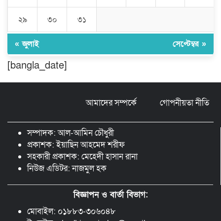
২৯
৩০
৩১
ঠাকুরগাঁওয়ে ২২০ পিস ইয়াবা, ৯ বোতল
ফেন্সিডিল ও ৩২ হাজার টাকা উদ্ধার, আটক ১
« জুলাই
সেপ্টেম্বর »
[bangla_date]
মুন্সীগঞ্জ লৌহজংয়ে শিক্ষার্থীদের নিয়ে
মাদকবিরোধী ক্যাম্পেইন
আমাদের সম্পর্কে
গোপনীয়তা নীতি
ছড়া ও কবিতায় অনন্য অবদান: ‘নওয়াব
ফয়জুন্নেসা চৌধুরানী স্বর্ণপদক’ পেলেন কবি
সম্পাদক: আল-আমিন চৌধুরী
এম. আব্দুল কাইয়ুম
প্রকাশক: ইয়াছিন আহমেদ শরীফ
সহকারী প্রকাশক: মেহেদী হাসান রানা
নিউজ এডিটর: নাজমুল হক
বিজ্ঞাপন ও বার্তা বিভাগ:
মোবাইল: ০১৮৮৩-৩০৬০৪৮