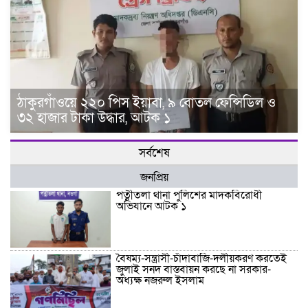
ঠাকুরগাঁওয়ে ২২০ পিস ইয়াবা, ৯ বোতল ফেন্সিডিল ও
৩২ হাজার টাকা উদ্ধার, আটক ১
সর্বশেষ
জনপ্রিয়
পত্নীতলা থানা পুলিশের মাদকবিরোধী
অভিযানে আটক ১
বৈষম্য-সন্ত্রাসী-চাঁদাবাজি-দলীয়করণ করতেই
জুলাই সনদ বাস্তবায়ন করছে না সরকার-
অধ্যক্ষ নজরুল ইসলাম