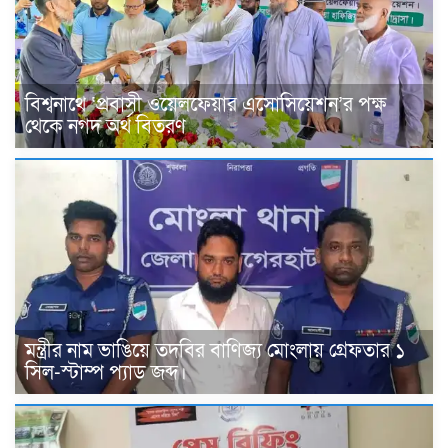
বিশ্বনাথে ‘প্রবাসী ওয়েলফেয়ার এসোসিয়েশন’র পক্ষ
থেকে নগদ অর্থ বিতরণ
মন্ত্রীর নাম ভাঙিয়ে তদবির বাণিজ্য মোংলায় গ্রেফতার ১
সিল-স্টাম্প প্যাড জব্দ।