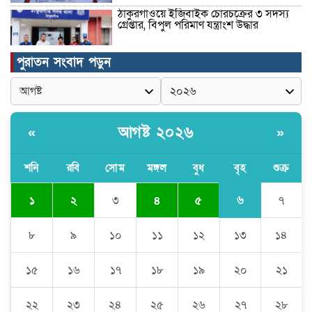
ঠাকুরগাঁওয়ে ইজিবাইক চোরচক্রের ৩ সদস্য
গ্রেপ্তার, বিপুল পরিমাণ যন্ত্রাংশ উদ্ধার ‎
পুরাতন সংবাদ পড়ুন
মুন্সীগঞ্জের টংগীবাড়ীতে ৭ ফুট ৬ ইঞ্চি উচ্চতার
গাঁজা গাছের পরিচর্যাকারী গ্রেপ্তার।
আগষ্ট ২০২৬
«
»
ঘণ্টার পর ঘণ্টা বিদ্যুৎহীন মৌলভীবাজার:
অতিরিক্ত বিলে দিশেহারা গ্রাহক, তীব্র ক্ষোভ
শনি
রবি
সোম
মঙ্গল
বুধ
বৃহ
শুক্র
৬
১
২
৩
৪
৫
৭
বিশ্বনাথে ‘প্রবাসী ওয়েলফেয়ার
এসোসিয়েশন’র পক্ষ থেকে নগদ অর্থ বিতরণ
৮
৯
১০
১১
১২
১৩
১৪
১৫
১৬
১৭
১৮
১৯
২০
২১
মন্ত্রীর নাম ভাঙিয়ে তদবির বাণিজ্য মোংলায়
গ্রেফতার ১ সিল-স্টাম্প প্যাড জব্দ।
২২
২৩
২৪
২৫
২৬
২৭
২৮