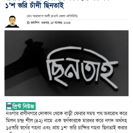
১’শ ভরি চাঁদী ছিনতাই
মোঃ আরাফাত আলী (নওগাঁ জেলা প্রতিনিধি)
প্রকাশিত: শুক্রবার, ১৫ নভেম্বর, ২০২৪
নওগাঁর রাণীনগরে দোকান থেকে বাড়ী ফেরার সময় পথ অবরোধ করে
মিলন চন্দ্র শীল (৪২) নামে এক স্বর্ণকারকে মারধর করে নগদ অর্থসহ
১৫ভরি স্বর্ণের গহনা এবং প্রায় ১শ’ ভরি চান্দির গহনা ছিনতাই করার