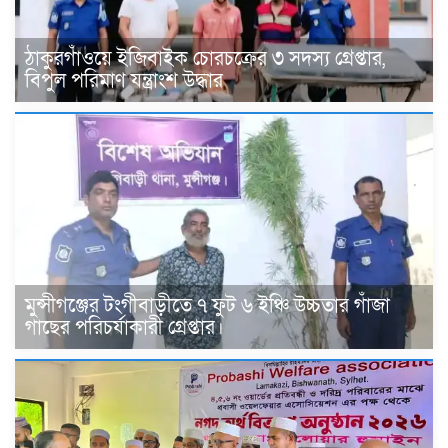
ঠাকুরগাঁওয়ে ইজিবাইক চোরচক্রের ৩ সদস্য গ্রেপ্তার,
বিপুল পরিমাণ যন্ত্রাংশ উদ্ধার ‎
মুন্সীগঞ্জের টংগীবাড়ীতে ৭ ফুট ৬ ইঞ্চি উচ্চতার গাঁজা
গাছের পরিচর্যাকারী গ্রেপ্তার।