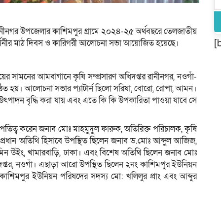
ানীনগর উপজেলার কাশিমপুর গ্রামে ২০২৪-২৫ অর্থবছরে তেলজাতীয়
[
্রদর্শনীর মাঠ দিবস ও কারিগরী আলোচনা সভা আয়োজিত হয়েছে।
য়ের সামনের আমবাগানে কৃষি সম্প্রসারণ অধিদপ্তর রানীনগর, নওগাঁ-
িত হয়। আলোচনা সভার প্যাটার্ন ছিলো সরিষা, বোরো, রোপা, আমন।
ৎপাদন বৃদ্ধি করা যায় এবং এতে কি কি উপকারিতা পাওয়া যাবে সে
তিত্ব করেন জনাব মোঃ মাহমুদুল ফারুক, অতিরিক্ত পরিচালক, কৃষি
য় প্রধান অতিথি হিসাবে উপস্থিত ছিলেন জনাব ড.মোঃ আব্দুল আজিজ,
জমিন উইং, খামারবাড়ি, ঢাকা। এবং বিশেষ অতিথি ছিলেন জনাব মোঃ
দপ্তর, নওগাঁ। এছাড়া আরো উপস্থিত ছিলেন ২নং কাশিমপুর ইউনিয়ন
কাশিমপুর ইউনিয়ন পরিষদের সদস্য মো: খলিলুর প্রাং এবং আব্দুর