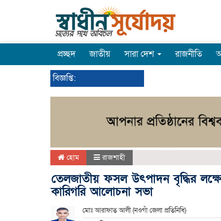
প্রচ্ছদ
জাতীয়
সারা দেশ
রাজনীতি
অ
বিজ্ঞপ্তি:
হোম
রাজশাহী
তেলজাতীয় ফসল উৎপাদন বৃদ্ধির লক্
কারিগরি আলোচনা সভা
মোঃ আরাফাত আলী (নওগাঁ জেলা প্রতিনিধি)