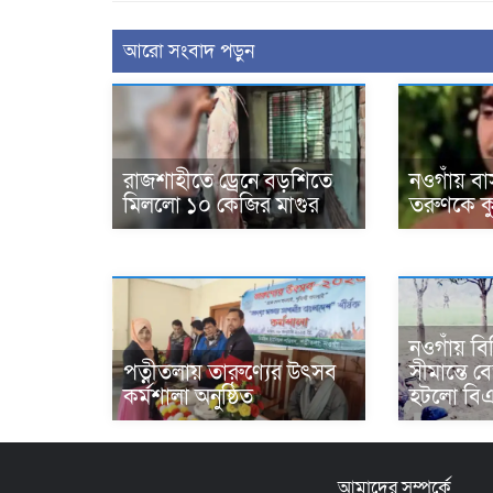
আরো সংবাদ পড়ুন
রাজশাহীতে ড্রেনে বড়শিতে
নওগাঁয় ব
মিললো ১০ কেজির মাগুর
তরুণকে কুপ
নওগাঁয় বি
পত্নীতলায় তারুণ্যের উৎসব
সীমান্তে 
কর্মশালা অনুষ্ঠিত
হটলো বি
আমাদের সম্পর্কে