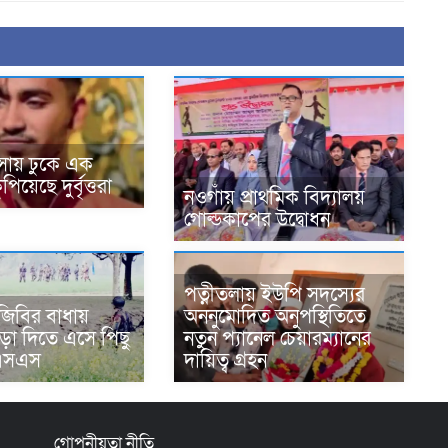
াসায় ঢুকে এক
িয়েছে দুর্বৃত্তরা
নওগাঁয় প্রাথমিক বিদ্যালয়
গোল্ডকাপের উদ্বোধন
পত্নীতলায় ইউপি সদস্যের
জিবির বাধায়
অননুমোদিত অনুপস্থিতিতে
বেড়া দিতে এসে পিছু
নতুন প্যানেল চেয়ারম্যানের
এসএস
দায়িত্ব গ্রহন
গোপনীয়তা নীতি