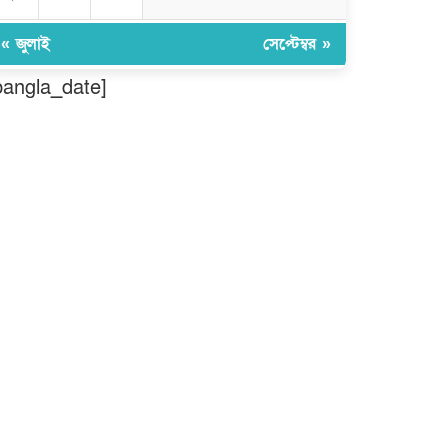
মুন্সীগঞ্জ লৌহজংয়ে শিক্ষার্থীদের নিয়ে
মাদকবিরোধী ক্যাম্পেইন
« জুলাই
সেপ্টেম্বর »
bangla_date]
ছড়া ও কবিতায় অনন্য অবদান: ‘নওয়াব
ফয়জুন্নেসা চৌধুরানী স্বর্ণপদক’ পেলেন
কবি এম. আব্দুল কাইয়ুম