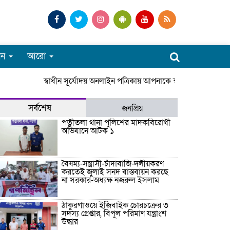
পন
আরো
স্বাধীন সূর্যোদয় অনলাইন পত্রিকায় আপনাকে স্বাগতম। সারাদেশে
সর্বশেষ
জনপ্রিয়
পত্নীতলা থানা পুলিশের মাদকবিরোধী
অভিযানে আটক ১
বৈষম্য-সন্ত্রাসী-চাঁদাবাজি-দলীয়করণ
করতেই জুলাই সনদ বাস্তবায়ন করছে
না সরকার-অধ্যক্ষ নজরুল ইসলাম
ঠাকুরগাঁওয়ে ইজিবাইক চোরচক্রের ৩
সদস্য গ্রেপ্তার, বিপুল পরিমাণ যন্ত্রাংশ
উদ্ধার ‎