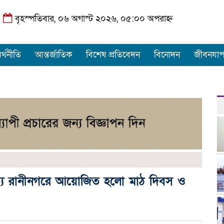
বৃহস্পতিবার, ০৬ অগাস্ট ২০২৬, ০৫:০০ অপরাহ্ন
র্থনীতি
আন্তর্জাতিক
বিশেষ প্রতিবেদন
বিনোদন
জীবনযা
ষ্যে রানীনগরে আয়োজিত হলো মাঠ দিবস ও