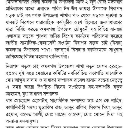
মৌলভীবাজার জেলা কমলগঞ্জ উপজেলা আজ ২ জুন রোজ মঙ্গলবার
প্রতিবারের মতো এবারও পবিত্র ঈদ-উল আযহা উপলক্ষে নিরাপদ
সড়ক চাই কমলগঞ্জ উপজেলা শাখার পক্ষ থেকে সড়কে শৃঙ্খলা ও
যানজট নিরশনে ধারাবাহিক কর্মসূচীর অংশ হিসেবে জনসাধারণের
যাত্রা নির্বিঘ্ন করতে কমলগঞ্জ উপজেলা চৌমুহনী সহ বিভিন্ন যানজট
এলাকায় সড়কে শৃঙ্খলা জনিত বিশেষ কার্যক্রম পরিচালনা করেছে
জাতীয় সামাজিক-স্বেচ্ছাসেবী সংগঠন নিরাপদ সড়ক চাই (নিসচা)
কমলগঞ্জ উপজেলা শাখা। জনস্বার্থে নিসচা’র কার্যক্রমকে সাধুবাদ
জানিয়েছে বিভিন্ন মহলের ব্যক্তিবর্গরা।
নিরাপদ সড়ক চাই কমলগঞ্জ উপজেলা শাখা নতুন সেশন ২০২৬-
২০২৭ দুই বছর মেয়াদের কমিটির নবনির্বাচিত সভাপতি সাংবাদিক
মোঃ আব্দুস সালাম ও সাধারণ সম্পাদক রাসেল হাসান বক্তের নেতৃত্বে
এ সময় আরো উপস্থিত ছিলেন সংগঠনের সহ-সভাপতি বকুল
আহমেদ, যুগ্ম সাধারণ সম্পাদক
খান মোহাম্মদ হোসাইন, সাংগঠনিক সম্পাদক ডাঃ এস কে নাহিদ,
কার্যানির্বাহী সদস্য মুস্তাকিম রাজ, আব্দুর রাকিব, সিকন্দ মিয়া, আব্দুর
রহমান, রহমত আলী, মোঃ সাহেদ আহমদ, মোঃ মোহন মিয়া সহ
অন্যান্য সদস্যবৃন্দ।