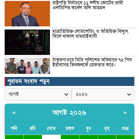
রাষ্ট্রপতি নির্বাচনে ১১ দলীয় জোটের প্রার্থী
এলডিপির কর্নেল অলি আহমদ
মাত্রাতিরিক্ত লোডশেডিং ও অতিরিক্ত বিদ্যুৎ
বিলে নাকাল ধামরাইবাসী
ঠাকুরগাঁওয়ে ডিবি পুলিশের অভিযানে ৭২ পিস
ইয়াবাসহ তিনজনকে গ্রেফতার করে।
পুরাতন সংবাদ পড়ুন
উদ্বোধন হলো রানীশংকৈল উপজেলা মডেল
মসজিদ।
আগষ্ট ২০২৬
«
»
কুমিল্লা প্রেসক্লাবে তিন সাবেক সভাপতিকে
স্মরণ
শনি
রবি
সোম
মঙ্গল
বুধ
বৃহ
শুক্র