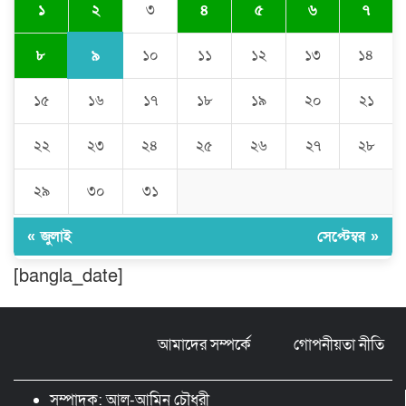
২
১
৩
৪
৫
৬
৭
জলবায়ু পরিবর্তনের বিরূপ প্রভাব
মোকাবেলায়, বৃক্ষ রোপণ কর্মসূচি।
৯
৮
১০
১১
১২
১৩
১৪
১৫
১৬
১৭
১৮
১৯
২০
২১
চৌদ্দগ্রামে পুলিশের প্রতি জনগণের আস্থা
ফেরাতে বিশেষ ভূমিকা রাখছেন ওসি আরিফ
হোসাইন
২২
২৩
২৪
২৫
২৬
২৭
২৮
লালমনিরহাট দলিল লেখক সমিতির ত্রি-বার্ষিক
২৯
৩০
৩১
নির্বাচন সম্পন্ন, সভাপতি সিরাজুল ও সাধারণ
সম্পাদক হামিদুর
« জুলাই
সেপ্টেম্বর »
শিক্ষার্থীকে সত্যিকারের মানুষ হিসেবে গড়ে
[bangla_date]
তুলতে হবে -জবি ভিসি ড. রইছ উদদীন
আমাদের সম্পর্কে
গোপনীয়তা নীতি
সড়ক নিরাপত্তা ও জনসচেতনতা তৈরিতে
অবদানের সড়ক যোদ্ধা পদক পেলেন নিসচা
কমলগঞ্জ শাখার সভাপতি মোঃ আব্দুস সালাম।
সম্পাদক: আল-আমিন চৌধুরী