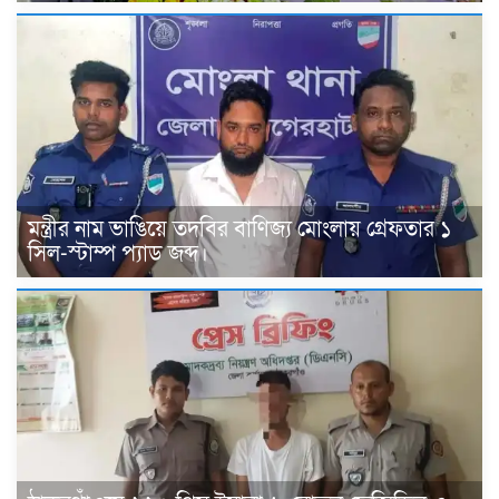
মন্ত্রীর নাম ভাঙিয়ে তদবির বাণিজ্য মোংলায় গ্রেফতার ১
সিল-স্টাম্প প্যাড জব্দ।