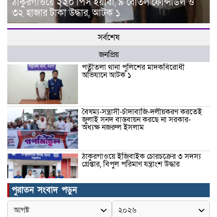
ঠাকুরগাঁওয়ে ২২০ পিস ইয়াবা, ৯ বোতল ফেন্সিডিল ও
৩২ হাজার টাকা উদ্ধার, আটক ১
সর্বশেষ
জনপ্রিয়
পত্নীতলা থানা পুলিশের মাদকবিরোধী
অভিযানে আটক ১
বৈষম্য-সন্ত্রাসী-চাঁদাবাজি-দলীয়করণ করতেই
জুলাই সনদ বাস্তবায়ন করছে না সরকার-
অধ্যক্ষ নজরুল ইসলাম
ঠাকুরগাঁওয়ে ইজিবাইক চোরচক্রের ৩ সদস্য
গ্রেপ্তার, বিপুল পরিমাণ যন্ত্রাংশ উদ্ধার ‎
পুরাতন সংবাদ পড়ুন
মুন্সীগঞ্জের টংগীবাড়ীতে ৭ ফুট ৬ ইঞ্চি উচ্চতার
গাঁজা গাছের পরিচর্যাকারী গ্রেপ্তার।