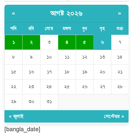
আগষ্ট ২০২৬
«
»
ঘণ্টার পর ঘণ্টা বিদ্যুৎহীন মৌলভীবাজার:
অতিরিক্ত বিলে দিশেহারা গ্রাহক, তীব্র ক্ষোভ
শনি
রবি
সোম
মঙ্গল
বুধ
বৃহ
শুক্র
৬
১
২
৩
৪
৫
৭
বিশ্বনাথে ‘প্রবাসী ওয়েলফেয়ার
এসোসিয়েশন’র পক্ষ থেকে নগদ অর্থ বিতরণ
৮
৯
১০
১১
১২
১৩
১৪
১৫
১৬
১৭
১৮
১৯
২০
২১
মন্ত্রীর নাম ভাঙিয়ে তদবির বাণিজ্য মোংলায়
গ্রেফতার ১ সিল-স্টাম্প প্যাড জব্দ।
২২
২৩
২৪
২৫
২৬
২৭
২৮
২৯
৩০
৩১
ঠাকুরগাঁওয়ে ২২০ পিস ইয়াবা, ৯ বোতল
ফেন্সিডিল ও ৩২ হাজার টাকা উদ্ধার, আটক ১
« জুলাই
সেপ্টেম্বর »
[bangla_date]