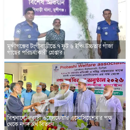
মুন্সীগঞ্জের টংগীবাড়ীতে ৭ ফুট ৬ ইঞ্চি উচ্চতার গাঁজা
গাছের পরিচর্যাকারী গ্রেপ্তার।
বিশ্বনাথে ‘প্রবাসী ওয়েলফেয়ার এসোসিয়েশন’র পক্ষ
থেকে নগদ অর্থ বিতরণ