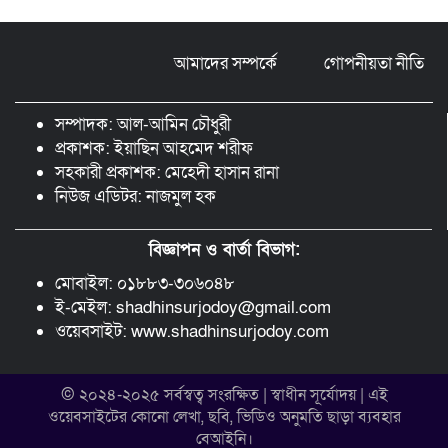
মুন্সীগঞ্জ লৌহজংয়ে শিক্ষার্থীদের নিয়ে
মাদকবিরোধী ক্যাম্পেইন
আমাদের সম্পর্কে
গোপনীয়তা নীতি
ছড়া ও কবিতায় অনন্য অবদান: ‘নওয়াব
ফয়জুন্নেসা চৌধুরানী স্বর্ণপদক’ পেলেন কবি
সম্পাদক: আল-আমিন চৌধুরী
এম. আব্দুল কাইয়ুম
প্রকাশক: ইয়াছিন আহমেদ শরীফ
সহকারী প্রকাশক: মেহেদী হাসান রানা
নিউজ এডিটর: নাজমুল হক
বিজ্ঞাপন ও বার্তা বিভাগ:
মোবাইল: ০১৮৮৩-৩০৬০৪৮
ই-মেইল: shadhinsurjodoy@gmail.com
ওয়েবসাইট: www.shadhinsurjodoy.com
© ২০২৪-২০২৫ সর্বস্বত্ব সংরক্ষিত | স্বাধীন সূর্যোদয় | এই
ওয়েবসাইটের কোনো লেখা, ছবি, ভিডিও অনুমতি ছাড়া ব্যবহার
বেআইনি।