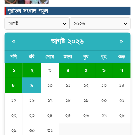
পুরাতন সংবাদ পড়ুন
উদ্বোধন হলো রানীশংকৈল উপজেলা মডেল
মসজিদ।
আগষ্ট ২০২৬
«
»
কুমিল্লা প্রেসক্লাবে তিন সাবেক সভাপতিকে
স্মরণ
শনি
রবি
সোম
মঙ্গল
বুধ
বৃহ
শুক্র
২
১
৩
৪
৫
৬
৭
জলবায়ু পরিবর্তনের বিরূপ প্রভাব
মোকাবেলায়, বৃক্ষ রোপণ কর্মসূচি।
৯
৮
১০
১১
১২
১৩
১৪
১৫
১৬
১৭
১৮
১৯
২০
২১
চৌদ্দগ্রামে পুলিশের প্রতি জনগণের আস্থা
ফেরাতে বিশেষ ভূমিকা রাখছেন ওসি আরিফ
হোসাইন
২২
২৩
২৪
২৫
২৬
২৭
২৮
লালমনিরহাট দলিল লেখক সমিতির ত্রি-বার্ষিক
২৯
৩০
৩১
নির্বাচন সম্পন্ন, সভাপতি সিরাজুল ও সাধারণ