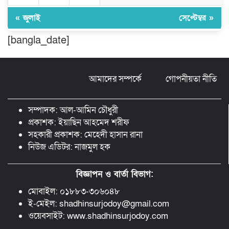
সম্পাদক হামিদুর
« জুলাই
সেপ্টেম্বর »
শিক্ষার্থীকে সত্যিকারের মানুষ হিসেবে গড়ে
[bangla_date]
তুলতে হবে -জবি ভিসি ড. রইছ উদদীন
আমাদের সম্পর্কে
গোপনীয়তা নীতি
সড়ক নিরাপত্তা ও জনসচেতনতা তৈরিতে
অবদানের সড়ক যোদ্ধা পদক পেলেন নিসচা
কমলগঞ্জ শাখার সভাপতি মোঃ আব্দুস সালাম।
সম্পাদক: আল-আমিন চৌধুরী
প্রকাশক: ইয়াছিন আহমেদ শরীফ
সহকারী প্রকাশক: মেহেদী হাসান রানা
নিউজ এডিটর: নাজমুল হক
বিজ্ঞাপন ও বার্তা বিভাগ:
মোবাইল: ০১৮৮৩-৩০৬০৪৮
ই-মেইল: shadhinsurjodoy@gmail.com
ওয়েবসাইট: www.shadhinsurjodoy.com