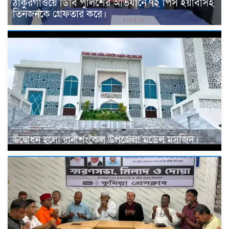
ঠাকুরগাঁওয়ে ডিবি পুলিশের অভিযানে ৭২ পিস ইয়াবাসহ
তিনজনকে গ্রেফতার করে।
উদ্বোধন হলো রানীশংকৈল উপজেলা মডেল মসজিদ।