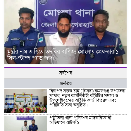
মন্ত্রীর নাম ভাঙিয়ে তদবির বাণিজ্য মোংলায় গ্রেফতার ১
সিল-স্টাম্প প্যাড জব্দ।
সর্বশেষ
জনপ্রিয়
নিরাপদ সড়ক চাই ( নিসচা) কমলগঞ্জ উপজেলা
শাখার নতুন কার্যনির্বাহী কমিটির সদস্য ও
উপদেষ্টাবৃন্দের আইডি কার্ড বিতরণ এবং
পরিচিতি সভা অনুষ্ঠিত।
পত্নীতলা থানা পুলিশের মাদকবিরোধী
অভিযানে আটক ১