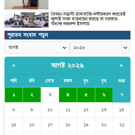
বৈষম্য-সন্ত্রাসী-চাঁদাবাজি-দলীয়করণ করতেই
জুলাই সনদ বাস্তবায়ন করছে না সরকার-
অধ্যক্ষ নজরুল ইসলাম
পুরাতন সংবাদ পড়ুন
ঠাকুরগাঁওয়ে ইজিবাইক চোরচক্রের ৩ সদস্য
গ্রেপ্তার, বিপুল পরিমাণ যন্ত্রাংশ উদ্ধার ‎
আগষ্ট ২০২৬
«
»
মুন্সীগঞ্জের টংগীবাড়ীতে ৭ ফুট ৬ ইঞ্চি উচ্চতার
গাঁজা গাছের পরিচর্যাকারী গ্রেপ্তার।
শনি
রবি
সোম
মঙ্গল
বুধ
বৃহ
শুক্র
৭
১
২
৩
৪
৫
৬
ঘণ্টার পর ঘণ্টা বিদ্যুৎহীন মৌলভীবাজার:
অতিরিক্ত বিলে দিশেহারা গ্রাহক, তীব্র ক্ষোভ
৮
৯
১০
১১
১২
১৩
১৪
১৫
১৬
১৭
১৮
১৯
২০
২১
বিশ্বনাথে ‘প্রবাসী ওয়েলফেয়ার