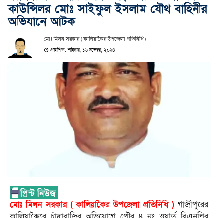
কাউন্সিলর মোঃ সাইফুল ইসলাম যৌথ বাহিনীর
অভিযানে আটক
মোঃ মিলন সরকার ( কালিয়াকৈর উপজেলা প্রতিনিধি )
প্রকাশিত: শনিবার, ১৬ নভেম্বর, ২০২৪
মোঃ মিলন সরকার ( কালিয়াকৈর উপজেলা প্রতিনিধি )
গাজীপুরের
কালিয়াকৈরে চাঁদাবাজির অভিযোগে পৌর ৪ নং ওয়ার্ড বিএনপির