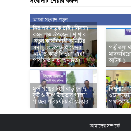
সংবাদটি শেয়ার করুন
আরো সংবাদ পড়ুন
নিরাপদ সড়ক চাই ( নিসচা)
কমলগঞ্জ উপজেলা শাখার
নতুন কার্যনির্বাহী কমিটির
সদস্য ও উপদেষ্টাবৃন্দের
পত্নীতলা 
আইডি কার্ড বিতরণ এবং
মাদকবিরো
পরিচিতি সভা অনুষ্ঠিত।
আটক ১
মুন্সীগঞ্জের টংগীবাড়ীতে ৭
বিশ্বনাথে ‘
ফুট ৬ ইঞ্চি উচ্চতার গাঁজা
ওয়েলফেয়
গাছের পরিচর্যাকারী গ্রেপ্তার।
পক্ষ থেকে
আমাদের সম্পর্কে