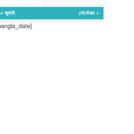
ঠাকুরগাঁওয়ে ২২০ পিস ইয়াবা, ৯
বোতল ফেন্সিডিল ও ৩২ হাজার টাকা
« জুলাই
সেপ্টেম্বর »
উদ্ধার, আটক ১
bangla_date]
মুন্সীগঞ্জ লৌহজংয়ে শিক্ষার্থীদের নিয়ে
মাদকবিরোধী ক্যাম্পেইন