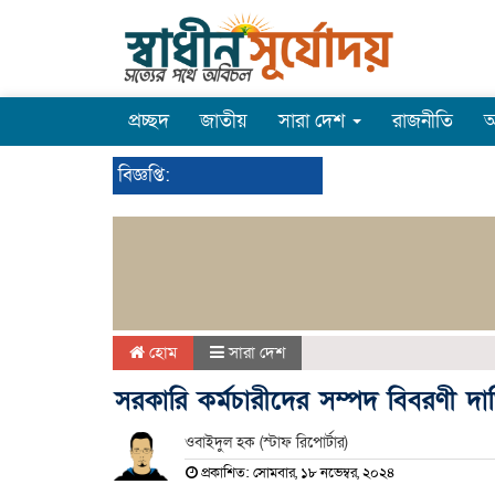
প্রচ্ছদ
জাতীয়
সারা দেশ
রাজনীতি
অ
বিজ্ঞপ্তি:
হোম
সারা দেশ
সরকারি কর্মচারীদের সম্পদ বিবরণী দা
ওবাইদুল হক (স্টাফ রিপোর্টার)
প্রকাশিত: সোমবার, ১৮ নভেম্বর, ২০২৪