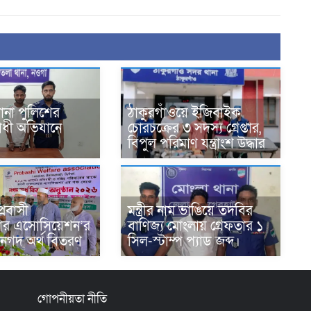
থানা পুলিশের
ঠাকুরগাঁওয়ে ইজিবাইক
ধী অভিযানে
চোরচক্রের ৩ সদস্য গ্রেপ্তার,
বিপুল পরিমাণ যন্ত্রাংশ উদ্ধার ‎
প্রবাসী
মন্ত্রীর নাম ভাঙিয়ে তদবির
ার এসোসিয়েশন’র
বাণিজ্য মোংলায় গ্রেফতার ১
 নগদ অর্থ বিতরণ
সিল-স্টাম্প প্যাড জব্দ।
গোপনীয়তা নীতি