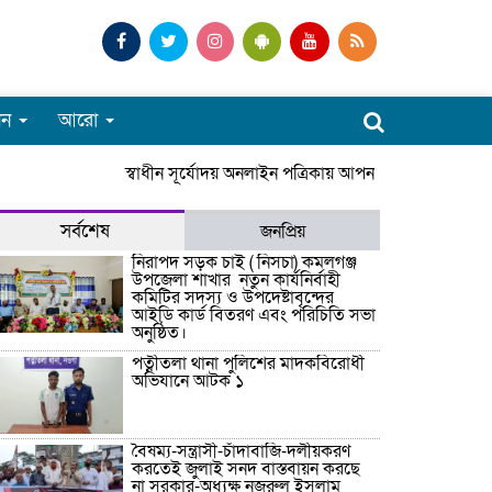
পন
আরো
স্বাধীন সূর্যোদয় অনলাইন পত্রিকায় আপনাকে স্বাগতম। সার
সর্বশেষ
জনপ্রিয়
নিরাপদ সড়ক চাই ( নিসচা) কমলগঞ্জ
উপজেলা শাখার নতুন কার্যনির্বাহী
কমিটির সদস্য ও উপদেষ্টাবৃন্দের
আইডি কার্ড বিতরণ এবং পরিচিতি সভা
অনুষ্ঠিত।
পত্নীতলা থানা পুলিশের মাদকবিরোধী
অভিযানে আটক ১
বৈষম্য-সন্ত্রাসী-চাঁদাবাজি-দলীয়করণ
করতেই জুলাই সনদ বাস্তবায়ন করছে
না সরকার-অধ্যক্ষ নজরুল ইসলাম