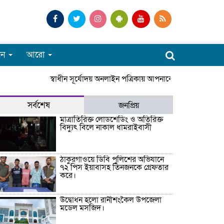
পন
আরো
স্বাধীন সূর্যোদয় অনলাইন পত্রিকায় আপনাকে স্বাগতম। সারাদে
সর্বশেষ
জনপ্রিয়
মাত্রাতিরিক্ত লোডশেডিং ও অতিরিক্ত
বিদ্যুৎ বিলে নাকাল ধামরাইবাসী
ঠাকুরগাঁওয়ে ডিবি পুলিশের অভিযানে
৭২ পিস ইয়াবাসহ তিনজনকে গ্রেফতার
করে।
উদ্বোধন হলো রানীশংকৈল উপজেলা
মডেল মসজিদ।