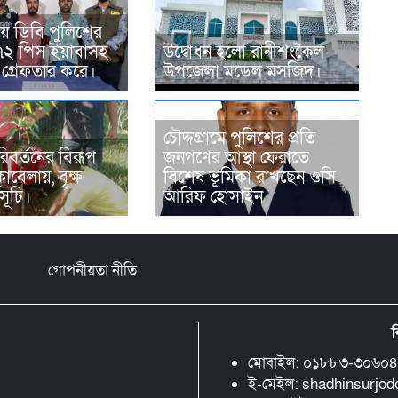
য়ে ডিবি পুলিশের
৭২ পিস ইয়াবাসহ
উদ্বোধন হলো রানীশংকৈল
গ্রেফতার করে।
উপজেলা মডেল মসজিদ।
চৌদ্দগ্রামে পুলিশের প্রতি
রিবর্তনের বিরূপ
জনগণের আস্থা ফেরাতে
াবেলায়, বৃক্ষ
বিশেষ ভূমিকা রাখছেন ওসি
সূচি।
আরিফ হোসাইন
গোপনীয়তা নীতি
ব
মোবাইল: ০১৮৮৩-৩০৬০
ই-মেইল: shadhinsurjo