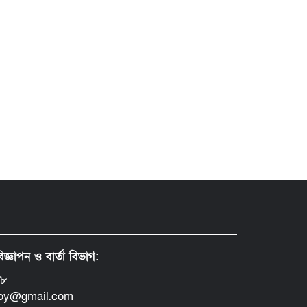
িজ্ঞাপন ও বার্তা বিভাগ:
৪৮
doy@gmail.com