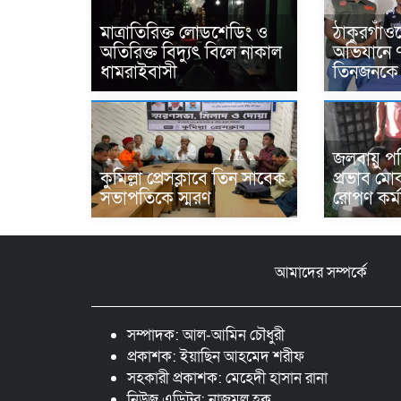
মাত্রাতিরিক্ত লোডশেডিং ও
ঠাকুরগাঁও
অতিরিক্ত বিদ্যুৎ বিলে নাকাল
অভিযানে 
ধামরাইবাসী
তিনজনকে 
জলবায়ু প
কুমিল্লা প্রেসক্লাবে তিন সাবেক
প্রভাব মোক
সভাপতিকে স্মরণ
রোপণ কর্ম
আমাদের সম্পর্কে
সম্পাদক: আল-আমিন চৌধুরী
প্রকাশক: ইয়াছিন আহমেদ শরীফ
সহকারী প্রকাশক: মেহেদী হাসান রানা
নিউজ এডিটর: নাজমুল হক