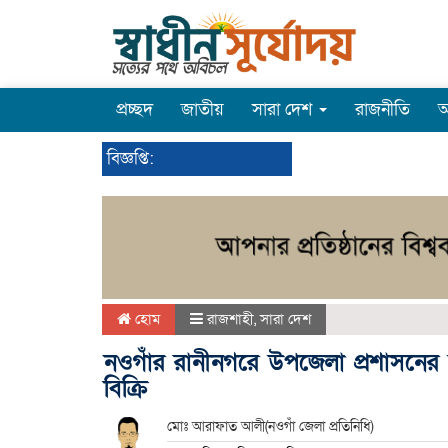
প্রচ্ছদ
জাতীয়
সারা দেশ
রাজনীতি
অ
বিজ্ঞপ্তি:
হোম
রাজশাহী
,
সারা দেশ
নওগাঁর রানীনগরে উপজেলা প্রশাসনের
বিক্রি
মোঃ আরাফাত আলী(নওগাঁ জেলা প্রতিনিধি)