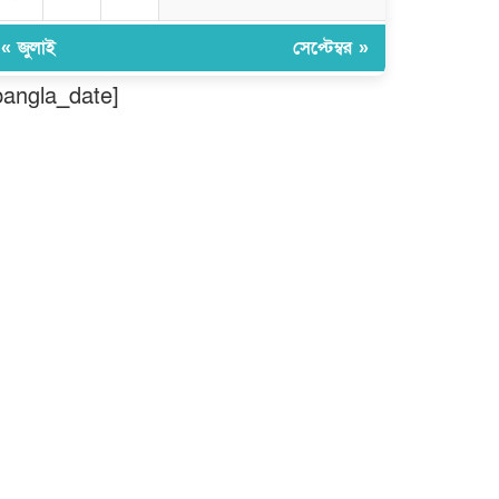
তৈরিতে অবদানের সড়ক যোদ্ধা পদক
পেলেন নিসচা কমলগঞ্জ শাখার সভাপতি
মোঃ আব্দুস সালাম।
« জুলাই
সেপ্টেম্বর »
বগুড়ায় দিনমজুরের বাজারে শাহ্ ফতেহ
bangla_date]
আলী বাসের তাণ্ডব: প্রাণ হারালেন ৬
জন, আশঙ্কাজনক অবস্থায় চিকিৎসাধীন
বহু