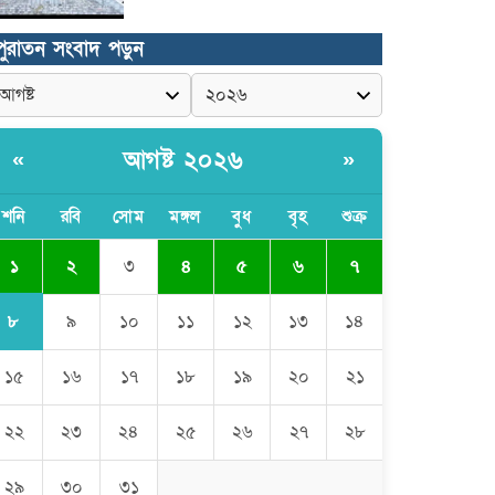
কুমিল্লা প্রেসক্লাবে তিন সাবেক
পুরাতন সংবাদ পড়ুন
সভাপতিকে স্মরণ
জলবায়ু পরিবর্তনের বিরূপ প্রভাব
মোকাবেলায়, বৃক্ষ রোপণ কর্মসূচি।
আগষ্ট ২০২৬
«
»
চৌদ্দগ্রামে পুলিশের প্রতি জনগণের আস্থা
শনি
রবি
সোম
মঙ্গল
বুধ
বৃহ
শুক্র
ফেরাতে বিশেষ ভূমিকা রাখছেন ওসি
আরিফ হোসাইন
১
২
৩
৪
৫
৬
৭
লালমনিরহাট দলিল লেখক সমিতির ত্রি-
৮
৯
১০
১১
১২
১৩
১৪
বার্ষিক নির্বাচন সম্পন্ন, সভাপতি
সিরাজুল ও সাধারণ সম্পাদক হামিদুর
১৫
১৬
১৭
১৮
১৯
২০
২১
শিক্ষার্থীকে সত্যিকারের মানুষ হিসেবে
গড়ে তুলতে হবে -জবি ভিসি ড. রইছ
উদদীন
২২
২৩
২৪
২৫
২৬
২৭
২৮
সড়ক নিরাপত্তা ও জনসচেতনতা
২৯
৩০
৩১