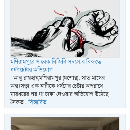
মণিরামপুরে সাবেক বিজিবি সদস্যের বিরুদ্ধে
ধর্ষণচেষ্টার অভিযোগ
আবু রায়হান,মণিরামপুর (যশোর): সাত মাসের
অন্তঃসত্বা এক নারীকে ধর্ষণের চেষ্টার অপরাধে
মারধরের পর গা ঢাকা দেওয়ার অভিযোগ উঠেছে
সৈকত
...বিস্তারিত