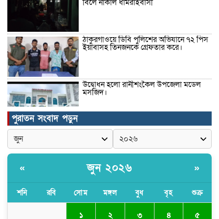
বিলে নাকাল ধামরাইবাসী
ঠাকুরগাঁওয়ে ডিবি পুলিশের অভিযানে ৭২ পিস
ইয়াবাসহ তিনজনকে গ্রেফতার করে।
উদ্বোধন হলো রানীশংকৈল উপজেলা মডেল
মসজিদ।
পুরাতন সংবাদ পড়ুন
কুমিল্লা প্রেসক্লাবে তিন সাবেক সভাপতিকে
স্মরণ
জুন ২০২৬
«
»
জলবায়ু পরিবর্তনের বিরূপ প্রভাব
মোকাবেলায়, বৃক্ষ রোপণ কর্মসূচি।
শনি
রবি
সোম
মঙ্গল
বুধ
বৃহ
শুক্র
১
২
৩
৪
৫