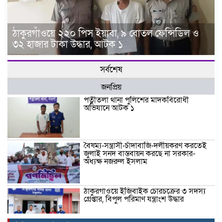
ঠাকুরগাঁওয়ে ২২০ পিস ইয়াবা, ৯ বোতল ফেন্সিডিল ও
৩২ হাজার টাকা উদ্ধার, আটক ১
সর্বশেষ
জনপ্রিয়
পত্নীতলা থানা পুলিশের মাদকবিরোধী
অভিযানে আটক ১
বৈষম্য-সন্ত্রাসী-চাঁদাবাজি-দলীয়করণ করতেই
জুলাই সনদ বাস্তবায়ন করছে না সরকার-
অধ্যক্ষ নজরুল ইসলাম
ঠাকুরগাঁওয়ে ইজিবাইক চোরচক্রের ৩ সদস্য
গ্রেপ্তার, বিপুল পরিমাণ যন্ত্রাংশ উদ্ধার ‎