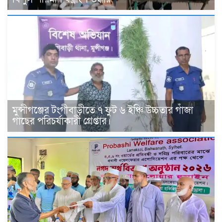
মুন্সীগঞ্জের টংগীবাড়ীতে ৭ ফুট ৬ ইঞ্চি উচ্চতার গাঁজা
গাছের পরিচর্যাকারী গ্রেপ্তার।