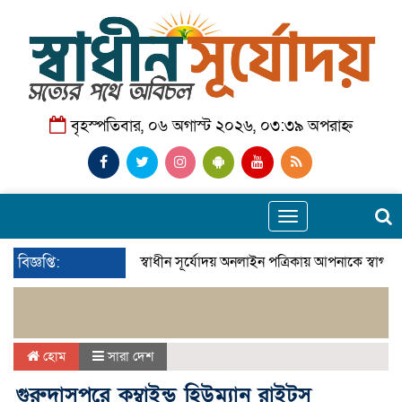
বৃহস্পতিবার, ০৬ অগাস্ট ২০২৬, ০৩:৩৯ অপরাহ্ন
Toggle
navigation
বিজ্ঞপ্তি:
স্বাধীন সূর্যোদয় অনলাইন পত্রিকায় আপনাকে স্বাগত
হোম
সারা দেশ
গুরুদাসপুরে কম্বাইন্ড হিউম্যান রাইটস