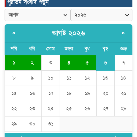
পুরাতন সংবাদ পড়ুন
মুন্সীগঞ্জের টংগীবাড়ীতে ৭ ফুট ৬ ইঞ্চি উচ্চতার
গাঁজা গাছের পরিচর্যাকারী গ্রেপ্তার।
আগষ্ট ২০২৬
«
»
ঘণ্টার পর ঘণ্টা বিদ্যুৎহীন মৌলভীবাজার:
অতিরিক্ত বিলে দিশেহারা গ্রাহক, তীব্র ক্ষোভ
শনি
রবি
সোম
মঙ্গল
বুধ
বৃহ
শুক্র
৬
১
২
৩
৪
৫
৭
বিশ্বনাথে ‘প্রবাসী ওয়েলফেয়ার
এসোসিয়েশন’র পক্ষ থেকে নগদ অর্থ বিতরণ
৮
৯
১০
১১
১২
১৩
১৪
১৫
১৬
১৭
১৮
১৯
২০
২১
মন্ত্রীর নাম ভাঙিয়ে তদবির বাণিজ্য মোংলায়
গ্রেফতার ১ সিল-স্টাম্প প্যাড জব্দ।
২২
২৩
২৪
২৫
২৬
২৭
২৮
২৯
৩০
৩১
ঠাকুরগাঁওয়ে ২২০ পিস ইয়াবা, ৯ বোতল
ফেন্সিডিল ও ৩২ হাজার টাকা উদ্ধার, আটক ১