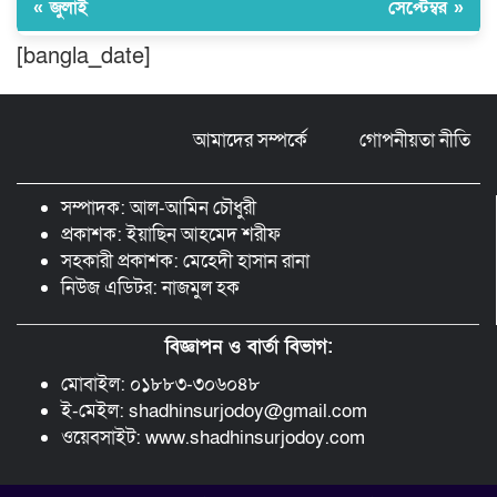
« জুলাই
সেপ্টেম্বর »
[bangla_date]
মুন্সীগঞ্জ লৌহজংয়ে শিক্ষার্থীদের নিয়ে
মাদকবিরোধী ক্যাম্পেইন
আমাদের সম্পর্কে
গোপনীয়তা নীতি
ছড়া ও কবিতায় অনন্য অবদান: ‘নওয়াব
ফয়জুন্নেসা চৌধুরানী স্বর্ণপদক’ পেলেন কবি
সম্পাদক: আল-আমিন চৌধুরী
এম. আব্দুল কাইয়ুম
প্রকাশক: ইয়াছিন আহমেদ শরীফ
সহকারী প্রকাশক: মেহেদী হাসান রানা
নিউজ এডিটর: নাজমুল হক
বিজ্ঞাপন ও বার্তা বিভাগ:
মোবাইল: ০১৮৮৩-৩০৬০৪৮
ই-মেইল: shadhinsurjodoy@gmail.com
ওয়েবসাইট: www.shadhinsurjodoy.com