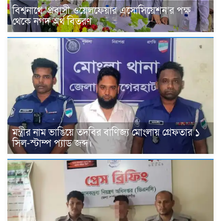
বিশ্বনাথে ‘প্রবাসী ওয়েলফেয়ার এসোসিয়েশন’র পক্ষ
থেকে নগদ অর্থ বিতরণ
মন্ত্রীর নাম ভাঙিয়ে তদবির বাণিজ্য মোংলায় গ্রেফতার ১
সিল-স্টাম্প প্যাড জব্দ।