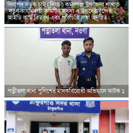
নিরাপদ সড়ক চাই ( নিসচা) কমলগঞ্জ উপজেলা শাখার
নতুন কার্যনির্বাহী কমিটির সদস্য ও উপদেষ্টাবৃন্দের
আইডি কার্ড বিতরণ এবং পরিচিতি সভা অনুষ্ঠিত।
পত্নীতলা থানা পুলিশের মাদকবিরোধী অভিযানে আটক ১