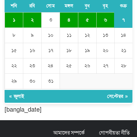
শনি
রবি
সোম
মঙ্গল
বুধ
বৃহ
শুক্র
৭
১
২
৩
৪
৫
৬
ঘণ্টার পর ঘণ্টা বিদ্যুৎহীন মৌলভীবাজার:
অতিরিক্ত বিলে দিশেহারা গ্রাহক, তীব্র ক্ষোভ
৮
৯
১০
১১
১২
১৩
১৪
১৫
১৬
১৭
১৮
১৯
২০
২১
বিশ্বনাথে ‘প্রবাসী ওয়েলফেয়ার
এসোসিয়েশন’র পক্ষ থেকে নগদ অর্থ বিতরণ
২২
২৩
২৪
২৫
২৬
২৭
২৮
২৯
৩০
৩১
মন্ত্রীর নাম ভাঙিয়ে তদবির বাণিজ্য মোংলায়
গ্রেফতার ১ সিল-স্টাম্প প্যাড জব্দ।
« জুলাই
সেপ্টেম্বর »
[bangla_date]
ঠাকুরগাঁওয়ে ২২০ পিস ইয়াবা, ৯ বোতল
ফেন্সিডিল ও ৩২ হাজার টাকা উদ্ধার, আটক ১
আমাদের সম্পর্কে
গোপনীয়তা নীতি