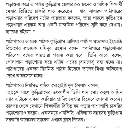
পড়াশুনা করে এ পর্যন্ত কুড়িগ্রাম জেলার ৫০ জনের ও অধিক শিক্ষার্থী
মেধার ভিত্তিতে চাকরি লাভ করেছেন । যারা সাধারণ পাঠাগারের
পড়াশুনার পরিবেশ নষ্টের পায়তারা করছেন, তারা পারলে কুড়িগ্রামে
পড়াশুনার এরকম আর একটি নান্দনিক পরিবেশ সৃষ্টি করে দেখান।
চ্যালেঞ্জ রইলো।”
পাঠাগারের আরেক পাঠক কুড়িগ্রাম আলিয়া কামিল মাদ্রাসার ইংরেজি
বিভাগের প্রভাষক মমিনুর রহমান বলেন, “পাঠাগারে পড়াশোনার
পরিবেশ বন্ধের পায়তারা পরাস্ত করা হবে। তিনি আরো বলেন,
পোলাপান পড়াশোনা করে এটাই এদের (বামদের) সহ্য হচ্ছে না।
পাঠাগারের একজন নিয়মিত পাঠক হিসেবে তাদের মিথ্যা অভিযোগ
দেখে আফসোস হচ্ছে!”
পাঠাগারের নিয়মিত পাঠক, মোহাইমিনুল ইসলাম বলেন,
“২০১৭ সালে কুড়িগ্রামের তৎকালীন ডিসি খান মোঃ রুহুল আমিন
স্যার এটাকে একটা ক্যরিয়ার প্লানিং সেন্টার হিসেবে ঘোষণা করেন।
তারপর থেকে সেখানে শিক্ষার্থীরা বিভিন্ন বই পড়ার পাশাপাশি চাকরির
পড়াশোনাও করেন। একসময়ে এনডিসি, এসিল্যান্ড স্যারসহ কুড়িগ্রাম
সরকারি কলেজের স্যারেরা এখানে ক্লাস নিতেন।”