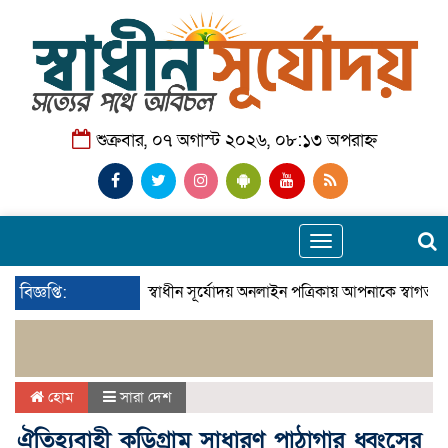
শুক্রবার, ০৭ অগাস্ট ২০২৬, ০৮:১৩ অপরাহ্ন
Toggle
navigation
বিজ্ঞপ্তি:
স্বাধীন সূর্যোদয় অনলাইন পত্রিকায় আপনাকে স্বাগতম।
হোম
সারা দেশ
ঐতিহ্যবাহী কুড়িগ্রাম সাধারণ পাঠাগার ধ্বংসের