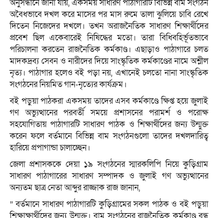
অনুসন্ধানে জানা যায়, একসময় সাধারণ পাঠাগারটি বিভিন্ন বাম সংগঠন
অবৈধভাবে দখল করে মাসের পর মাস রুমে তালা ঝুলিয়ে চাবি রেখে
দিতেন নিজেদের দখলে। তখন অরাজনৈতিক সাধারণ শিক্ষার্থীদের
প্রবেশ ছিল একেবারেই নিষিদ্ধের মতো। তারা বিধিবহির্ভূতভাবে
পরিচালনা করতেন রাজনৈতিক কর্মকাণ্ড। এছাড়াও পাঠাগারে চলত
মাদকদ্রব্য সেবন ও নারীদের দিয়ে সাংস্কৃতিক কর্মকাণ্ডের নামে অশ্লীল
নৃত্য। পাঠাগার হলেও বই পড়া নয়, এখানেই চলতো নানা সাংস্কৃতিক
সংগঠনের নিয়মিত গান-নৃত্যের কার্যক্রম।
বই পড়ুয়া পাঠকরা একসময় তাদের এসব কর্মকাণ্ডে ক্ষিপ্ত হয়ে জুলাই
গণ অভ্যুত্থানের পরবর্তী সময়ে প্রশাসনের পরামর্শ ও পরোক্ষ
সহযোগিতায় পাঠাগারটি সাধারণ পাঠক ও শিক্ষার্থীদের জন্য উন্মুক্ত
করেন ফলে বর্তমানে বিভিন্ন বাম সংগঠনগুলো তাদের দখলদারিত্ব
হারিয়ে প্রপাগান্ডা চালাচ্ছেন।
জেলা প্রশাসককে দেয়া ১৯ সংগঠনের স্মারকলিপি নিয়ে কুড়িগ্রাম
সাধারণ পাঠাগারের সাধারণ সম্পাদক ও জুলাই গণ অভ্যুত্থানের
অন্যতম ছাত্র নেতা আব্দুর রাজ্জাক রাজ জানান,
” বর্তমানে সাধারণ পাঠাগারটি কুড়িগ্রামের সকল পাঠক ও বই পড়ুয়া
শিক্ষাক্ষার্থীদের জন্য উন্মুক্ত। বাম সংগঠনের রাজনৈতিক কর্মকাণ্ড বন্ধ