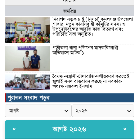
সর্বশেষ
জনপ্রিয়
নিরাপদ সড়ক চাই ( নিসচা) কমলগঞ্জ উপজেলা
শাখার নতুন কার্যনির্বাহী কমিটির সদস্য ও
উপদেষ্টাবৃন্দের আইডি কার্ড বিতরণ এবং
পরিচিতি সভা অনুষ্ঠিত।
পত্নীতলা থানা পুলিশের মাদকবিরোধী
অভিযানে আটক ১
বৈষম্য-সন্ত্রাসী-চাঁদাবাজি-দলীয়করণ করতেই
জুলাই সনদ বাস্তবায়ন করছে না সরকার-
অধ্যক্ষ নজরুল ইসলাম
পুরাতন সংবাদ পড়ুন
ঠাকুরগাঁওয়ে ইজিবাইক চোরচক্রের ৩ সদস্য
গ্রেপ্তার, বিপুল পরিমাণ যন্ত্রাংশ উদ্ধার ‎
আগষ্ট ২০২৬
«
»
মুন্সীগঞ্জের টংগীবাড়ীতে ৭ ফুট ৬ ইঞ্চি উচ্চতার
গাঁজা গাছের পরিচর্যাকারী গ্রেপ্তার।