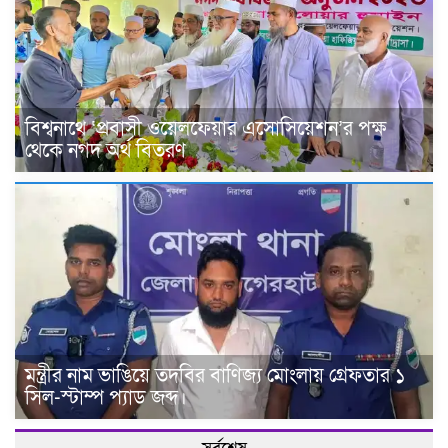
বিশ্বনাথে ‘প্রবাসী ওয়েলফেয়ার এসোসিয়েশন’র পক্ষ
থেকে নগদ অর্থ বিতরণ
মন্ত্রীর নাম ভাঙিয়ে তদবির বাণিজ্য মোংলায় গ্রেফতার ১
সিল-স্টাম্প প্যাড জব্দ।