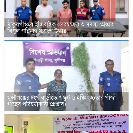
ঠাকুরগাঁওয়ে ইজিবাইক চোরচক্রের ৩ সদস্য গ্রেপ্তার,
বিপুল পরিমাণ যন্ত্রাংশ উদ্ধার ‎
মুন্সীগঞ্জের টংগীবাড়ীতে ৭ ফুট ৬ ইঞ্চি উচ্চতার গাঁজা
গাছের পরিচর্যাকারী গ্রেপ্তার।