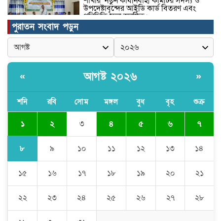
শাখার নতুন কার্যনির্বাহী কমিটির সদস্য ও
উপদেষ্টাবৃন্দের আইডি কার্ড বিতরণ এবং
পরিচিতি সভা অনুষ্ঠিত।
পুরাতন সংবাদ পড়ুন
পত্নীতলা থানা পুলিশের মাদকবিরোধী
অভিযানে আটক ১
আগষ্ট ২০২৬
«
»
বৈষম্য-সন্ত্রাসী-চাঁদাবাজি-দলীয়করণ করতেই
জুলাই সনদ বাস্তবায়ন করছে না সরকার-
অধ্যক্ষ নজরুল ইসলাম
শনি
রবি
সোম
মঙ্গল
বুধ
বৃহ
শুক্র
১
২
৩
৪
৫
৬
৭
ঠাকুরগাঁওয়ে ইজিবাইক চোরচক্রের ৩ সদস্য
গ্রেপ্তার, বিপুল পরিমাণ যন্ত্রাংশ উদ্ধার ‎
৮
৯
১০
১১
১২
১৩
১৪
১৫
১৬
১৭
১৮
১৯
২০
২১
মুন্সীগঞ্জের টংগীবাড়ীতে ৭ ফুট ৬ ইঞ্চি উচ্চতার
গাঁজা গাছের পরিচর্যাকারী গ্রেপ্তার।
২২
২৩
২৪
২৫
২৬
২৭
২৮
ঘণ্টার পর ঘণ্টা বিদ্যুৎহীন মৌলভীবাজার: