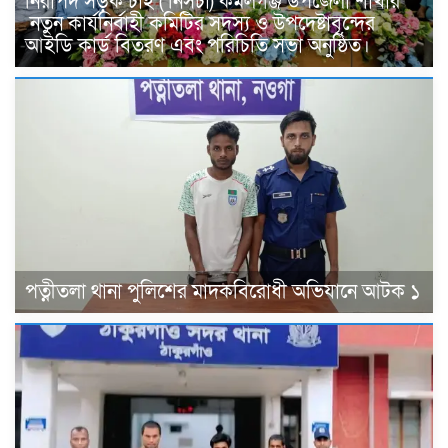
নিরাপদ সড়ক চাই ( নিসচা) কমলগঞ্জ উপজেলা শাখার
নতুন কার্যনির্বাহী কমিটির সদস্য ও উপদেষ্টাবৃন্দের
আইডি কার্ড বিতরণ এবং পরিচিতি সভা অনুষ্ঠিত।
পত্নীতলা থানা পুলিশের মাদকবিরোধী অভিযানে আটক ১