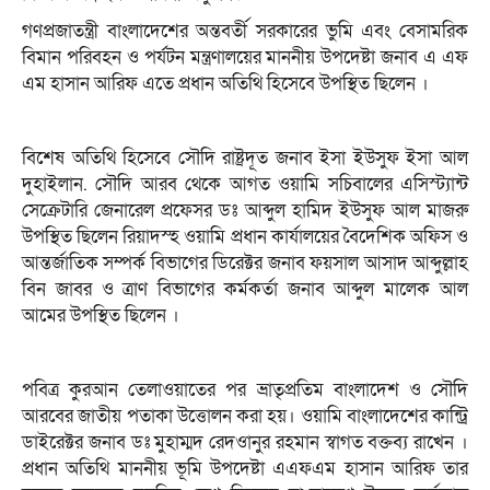
গণপ্রজাতন্ত্রী বাংলাদেশের অন্তবর্তী সরকারের ভুমি এবং বেসামরিক
বিমান পরিবহন ও পর্যটন মন্ত্রণালয়ের মাননীয় উপদেষ্টা জনাব এ এফ
এম হাসান আরিফ এতে প্রধান অতিথি হিসেবে উপস্থিত ছিলেন ।
বিশেষ অতিথি হিসেবে সৌদি রাষ্ট্রদূত জনাব ইসা ইউসুফ ইসা আল
দুহাইলান. সৌদি আরব থেকে আগত ওয়ামি সচিবালের এসিস্ট্যান্ট
সেক্রেটারি জেনারেল প্রফেসর ডঃ আব্দুল হামিদ ইউসুফ আল মাজরু
উপস্থিত ছিলেন রিয়াদস্হ ওয়ামি প্রধান কার্যালয়ের বৈদেশিক অফিস ও
আন্তর্জাতিক সম্পর্ক বিভাগের ডিরেক্টর জনাব ফয়সাল আসাদ আব্দুল্লাহ
বিন জাবর ও ত্রাণ বিভাগের কর্মকর্তা জনাব আব্দুল মালেক আল
আমের উপস্থিত ছিলেন ।
পবিত্র কুরআন তেলাওয়াতের পর ভ্রাতৃপ্রতিম বাংলাদেশ ও সৌদি
আরবের জাতীয় পতাকা উত্তোলন করা হয়। ওয়ামি বাংলাদেশের কান্ট্রি
ডাইরেক্টর জনাব ডঃ মুহাম্মদ রেদওানুর রহমান স্বাগত বক্তব্য রাখেন ।
প্রধান অতিথি মাননীয় ভূমি উপদেষ্টা এএফএম হাসান আরিফ তার