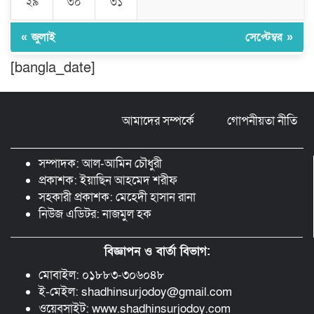
২৯
৩০
৩১
অতিরিক্ত বিলে দিশেহারা গ্রাহক, তীব্র ক্ষোভ
« জুলাই
সেপ্টেম্বর »
[bangla_date]
বিশ্বনাথে ‘প্রবাসী ওয়েলফেয়ার
এসোসিয়েশন’র পক্ষ থেকে নগদ অর্থ বিতরণ
আমাদের সম্পর্কে
গোপনীয়তা নীতি
মন্ত্রীর নাম ভাঙিয়ে তদবির বাণিজ্য মোংলায়
গ্রেফতার ১ সিল-স্টাম্প প্যাড জব্দ।
সম্পাদক: আল-আমিন চৌধুরী
প্রকাশক: ইয়াছিন আহমেদ শরীফ
সহকারী প্রকাশক: মেহেদী হাসান রানা
নিউজ এডিটর: নাজমুল হক
বিজ্ঞাপন ও বার্তা বিভাগ:
মোবাইল: ০১৮৮৩-৩০৬০৪৮
ই-মেইল: shadhinsurjodoy@gmail.com
ওয়েবসাইট: www.shadhinsurjodoy.com