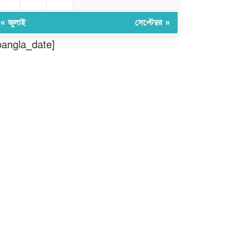
ঠাকুরগাঁওয়ে ২২০ পিস ইয়াবা, ৯
বোতল ফেন্সিডিল ও ৩২ হাজার টাকা
« জুলাই
সেপ্টেম্বর »
উদ্ধার, আটক ১
bangla_date]
মুন্সীগঞ্জ লৌহজংয়ে শিক্ষার্থীদের নিয়ে
মাদকবিরোধী ক্যাম্পেইন