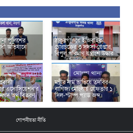
থানা পুলিশের
ঠাকুরগাঁওয়ে ইজিবাইক
ধী অভিযানে
চোরচক্রের ৩ সদস্য গ্রেপ্তার,
বিপুল পরিমাণ যন্ত্রাংশ উদ্ধার ‎
প্রবাসী
মন্ত্রীর নাম ভাঙিয়ে তদবির
ার এসোসিয়েশন’র
বাণিজ্য মোংলায় গ্রেফতার ১
 নগদ অর্থ বিতরণ
সিল-স্টাম্প প্যাড জব্দ।
গোপনীয়তা নীতি