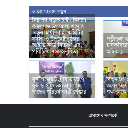
আরো সংবাদ পড়ুন
নিরাপদ সড়ক চাই ( নিসচা)
কমলগঞ্জ উপজেলা শাখার
নতুন কার্যনির্বাহী কমিটির
সদস্য ও উপদেষ্টাবৃন্দের
পত্নীতলা 
আইডি কার্ড বিতরণ এবং
মাদকবিরো
পরিচিতি সভা অনুষ্ঠিত।
আটক ১
মুন্সীগঞ্জের টংগীবাড়ীতে ৭
বিশ্বনাথে ‘
ফুট ৬ ইঞ্চি উচ্চতার গাঁজা
ওয়েলফেয়
গাছের পরিচর্যাকারী গ্রেপ্তার।
পক্ষ থেকে
আমাদের সম্পর্কে