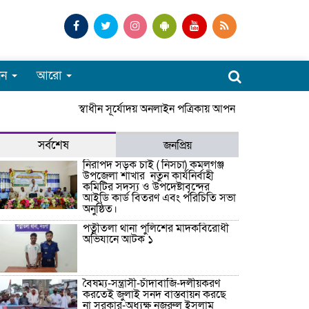
পন
আরো
স্বাধীন সূর্যোদয় অনলাইন পত্রিকায় আপনাকে স্বাগতম। সার
সর্বশেষ
জনপ্রিয়
নিরাপদ সড়ক চাই ( নিসচা) কমলগঞ্জ
উপজেলা শাখার নতুন কার্যনির্বাহী
কমিটির সদস্য ও উপদেষ্টাবৃন্দের
আইডি কার্ড বিতরণ এবং পরিচিতি সভা
অনুষ্ঠিত।
পত্নীতলা থানা পুলিশের মাদকবিরোধী
অভিযানে আটক ১
বৈষম্য-সন্ত্রাসী-চাঁদাবাজি-দলীয়করণ
করতেই জুলাই সনদ বাস্তবায়ন করছে
না সরকার-অধ্যক্ষ নজরুল ইসলাম