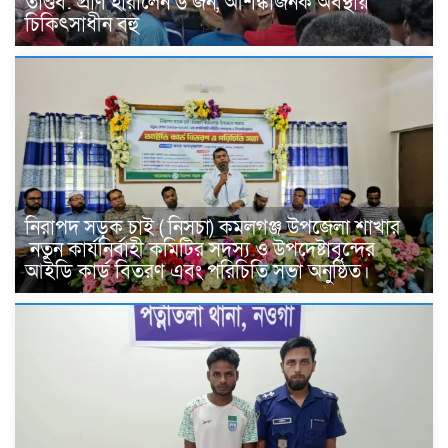
তাণ্ডব: প্রাণ হারালেন ৬ জন, আশঙ্কাজনক অবস্থায়
চিকিৎসাধীন বহু
নিরাপদ সড়ক চাই ( নিসচা) কমলগঞ্জ উপজেলা শাখার
নতুন কার্যনির্বাহী কমিটির সদস্য ও উপদেষ্টাবৃন্দের
আইডি কার্ড বিতরণ এবং পরিচিতি সভা অনুষ্ঠিত।