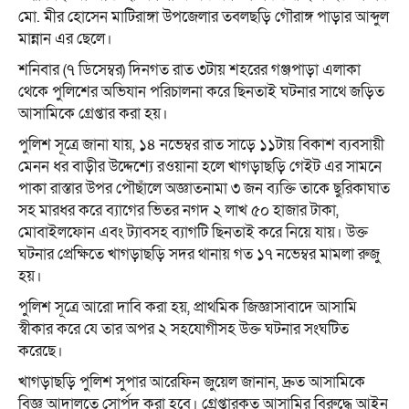
মো. মীর হোসেন মাটিরাঙ্গা উপজেলার তবলছড়ি গৌরাঙ্গ পাড়ার আব্দুল
মান্নান এর ছেলে।
শনিবার (৭ ডিসেম্বর) দিনগত রাত ৩টায় শহরের গঞ্জপাড়া এলাকা
থেকে পুলিশের অভিযান পরিচালনা করে ছিনতাই ঘটনার সাথে জড়িত
আসামিকে গ্রেপ্তার করা হয়।
পুলিশ সূত্রে জানা যায়, ১৪ নভেম্বর রাত সাড়ে ১১টায় বিকাশ ব্যবসায়ী
মেনন ধর বাড়ীর উদ্দেশ্যে রওয়ানা হলে খাগড়াছড়ি গেইট এর সামনে
পাকা রাস্তার উপর পৌছাঁলে অজ্ঞাতনামা ৩ জন ব্যক্তি তাকে ছুরিকাঘাত
সহ মারধর করে ব্যাগের ভিতর নগদ ২ লাখ ৫০ হাজার টাকা,
মোবাইলফোন এবং ট্যাবসহ ব্যাগটি ছিনতাই করে নিয়ে যায়। উক্ত
ঘটনার প্রেক্ষিতে খাগড়াছড়ি সদর থানায় গত ১৭ নভেম্বর মামলা রুজু
হয়।
পুলিশ সূত্রে আরো দাবি করা হয়, প্রাথমিক জিজ্ঞাসাবাদে আসামি
স্বীকার করে যে তার অপর ২ সহযোগীসহ উক্ত ঘটনার সংঘটিত
করেছে।
খাগড়াছড়ি পুলিশ সুপার আরেফিন জুয়েল জানান, দ্রুত আসামিকে
বিজ্ঞ আদালতে সোর্পদ করা হবে। গ্রেপ্তারকৃত আসামির বিরুদ্ধে আইন