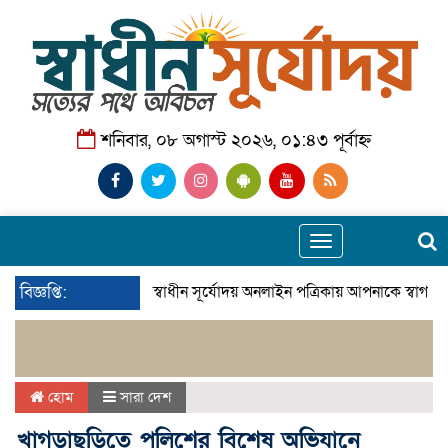
শনিবার, ০৮ অগাস্ট ২০২৬, ০১:৪৩ পূর্বাহ্ন
Toggle
navigation
বিজ্ঞপ্তি:
স্বাধীন সূর্যোদয় অনলাইন পত্রিকায় আপনাকে স্বাগত
হোম
সারা দেশ
খাগড়াছড়িতে পুলিশের বিশেষ অভিযানে