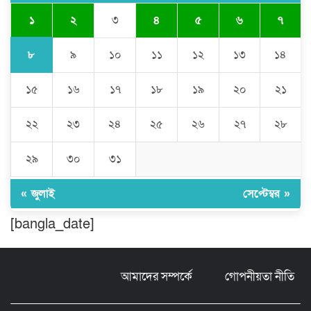
১
২
৩
৪
৫
৬
৭
ঠাকুরগাঁওয়ে ইজিবাইক চোরচক্রের ৩ সদস্য
গ্রেপ্তার, বিপুল পরিমাণ যন্ত্রাংশ উদ্ধার ‎
৮
৯
১০
১১
১২
১৩
১৪
১৫
১৬
১৭
১৮
১৯
২০
২১
মুন্সীগঞ্জের টংগীবাড়ীতে ৭ ফুট ৬ ইঞ্চি উচ্চতার
গাঁজা গাছের পরিচর্যাকারী গ্রেপ্তার।
২২
২৩
২৪
২৫
২৬
২৭
২৮
ঘণ্টার পর ঘণ্টা বিদ্যুৎহীন মৌলভীবাজার:
২৯
৩০
৩১
অতিরিক্ত বিলে দিশেহারা গ্রাহক, তীব্র ক্ষোভ
« জুলাই
সেপ্টেম্বর »
[bangla_date]
বিশ্বনাথে ‘প্রবাসী ওয়েলফেয়ার
এসোসিয়েশন’র পক্ষ থেকে নগদ অর্থ বিতরণ
আমাদের সম্পর্কে
গোপনীয়তা নীতি
মন্ত্রীর নাম ভাঙিয়ে তদবির বাণিজ্য মোংলায়
গ্রেফতার ১ সিল-স্টাম্প প্যাড জব্দ।