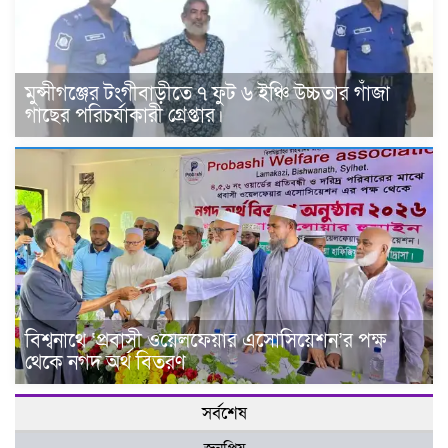
মুন্সীগঞ্জের টংগীবাড়ীতে ৭ ফুট ৬ ইঞ্চি উচ্চতার গাঁজা
গাছের পরিচর্যাকারী গ্রেপ্তার।
বিশ্বনাথে ‘প্রবাসী ওয়েলফেয়ার এসোসিয়েশন’র পক্ষ
থেকে নগদ অর্থ বিতরণ
সর্বশেষ