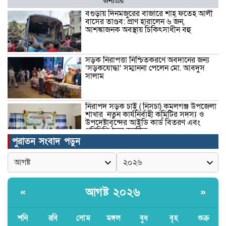
জনপ্রিয়
বগুড়ায় দিনমজুরের বাজারে শাহ্ ফতেহ আলী
বাসের তাণ্ডব: প্রাণ হারালেন ৬ জন,
আশঙ্কাজনক অবস্থায় চিকিৎসাধীন বহু
সড়ক নিরাপত্তা নিশ্চিতকরণে অবদানের জন্য
‘সড়কযোদ্ধা’ সম্মাননা পেলেন মো. আবদুস
সালাম
নিরাপদ সড়ক চাই ( নিসচা) কমলগঞ্জ উপজেলা
শাখার নতুন কার্যনির্বাহী কমিটির সদস্য ও
উপদেষ্টাবৃন্দের আইডি কার্ড বিতরণ এবং
পরিচিতি সভা অনুষ্ঠিত।
পুরাতন সংবাদ পড়ুন
পত্নীতলা থানা পুলিশের মাদকবিরোধী
অভিযানে আটক ১
আগষ্ট ২০২৬
«
»
বৈষম্য-সন্ত্রাসী-চাঁদাবাজি-দলীয়করণ করতেই
জুলাই সনদ বাস্তবায়ন করছে না সরকার-
অধ্যক্ষ নজরুল ইসলাম
শনি
রবি
সোম
মঙ্গল
বুধ
বৃহ
শুক্র