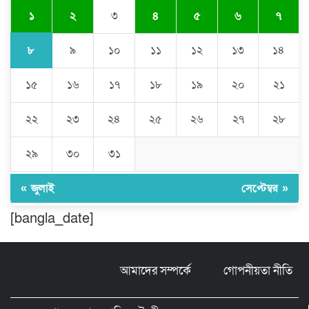
১
২
৩
৪
৫
৬
৭
ঠাকুরগাঁওয়ে ইজিবাইক চোরচক্রের ৩ সদস্য
গ্রেপ্তার, বিপুল পরিমাণ যন্ত্রাংশ উদ্ধার ‎
৮
৯
১০
১১
১২
১৩
১৪
১৫
১৬
১৭
১৮
১৯
২০
২১
মুন্সীগঞ্জের টংগীবাড়ীতে ৭ ফুট ৬ ইঞ্চি উচ্চতার
গাঁজা গাছের পরিচর্যাকারী গ্রেপ্তার।
২২
২৩
২৪
২৫
২৬
২৭
২৮
ঘণ্টার পর ঘণ্টা বিদ্যুৎহীন মৌলভীবাজার:
২৯
৩০
৩১
অতিরিক্ত বিলে দিশেহারা গ্রাহক, তীব্র ক্ষোভ
« জুলাই
সেপ্টেম্বর »
[bangla_date]
বিশ্বনাথে ‘প্রবাসী ওয়েলফেয়ার
এসোসিয়েশন’র পক্ষ থেকে নগদ অর্থ বিতরণ
আমাদের সম্পর্কে
গোপনীয়তা নীতি
মন্ত্রীর নাম ভাঙিয়ে তদবির বাণিজ্য মোংলায়
গ্রেফতার ১ সিল-স্টাম্প প্যাড জব্দ।