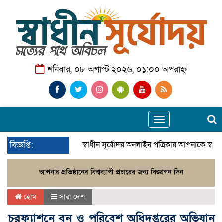
শনিবার, ০৮ অগাস্ট ২০২৬, ০১:০০ অপরাহ্ন
Toggle
navigation
বিজ্ঞপ্তি:
স্বাধীন সূর্যোদয় অনলাইন পত্রিকায় আপনাকে স্বা
হোম
সারা দেশ
চরফ্যাশনে বন ও পরিবেশ অধিদপ্তরের অভিযান