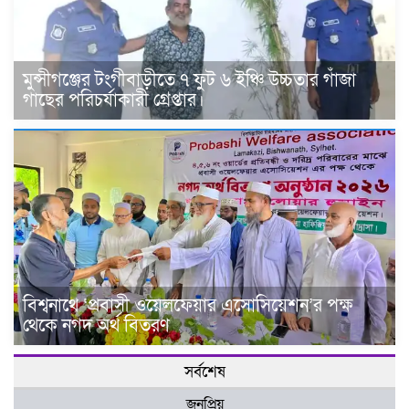
মুন্সীগঞ্জের টংগীবাড়ীতে ৭ ফুট ৬ ইঞ্চি উচ্চতার গাঁজা
গাছের পরিচর্যাকারী গ্রেপ্তার।
বিশ্বনাথে ‘প্রবাসী ওয়েলফেয়ার এসোসিয়েশন’র পক্ষ
থেকে নগদ অর্থ বিতরণ
সর্বশেষ
জনপ্রিয়