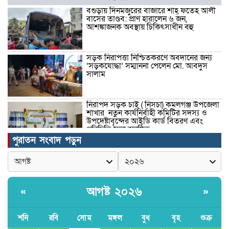
বগুড়ায় দিনমজুরের বাজারে শাহ্ ফতেহ আলী
বাসের তাণ্ডব: প্রাণ হারালেন ৬ জন,
আশঙ্কাজনক অবস্থায় চিকিৎসাধীন বহু
সড়ক নিরাপত্তা নিশ্চিতকরণে অবদানের জন্য
‘সড়কযোদ্ধা’ সম্মাননা পেলেন মো. আবদুস
সালাম
নিরাপদ সড়ক চাই ( নিসচা) কমলগঞ্জ উপজেলা
শাখার নতুন কার্যনির্বাহী কমিটির সদস্য ও
উপদেষ্টাবৃন্দের আইডি কার্ড বিতরণ এবং
পরিচিতি সভা অনুষ্ঠিত।
পুরাতন সংবাদ পড়ুন
পত্নীতলা থানা পুলিশের মাদকবিরোধী
অভিযানে আটক ১
আগষ্ট ২০২৬
«
»
বৈষম্য-সন্ত্রাসী-চাঁদাবাজি-দলীয়করণ করতেই
জুলাই সনদ বাস্তবায়ন করছে না সরকার-
অধ্যক্ষ নজরুল ইসলাম
শনি
রবি
সোম
মঙ্গল
বুধ
বৃহ
শুক্র