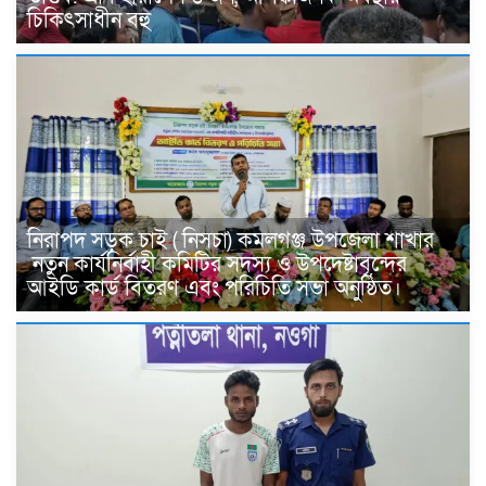
চিকিৎসাধীন বহু
নিরাপদ সড়ক চাই ( নিসচা) কমলগঞ্জ উপজেলা শাখার
নতুন কার্যনির্বাহী কমিটির সদস্য ও উপদেষ্টাবৃন্দের
আইডি কার্ড বিতরণ এবং পরিচিতি সভা অনুষ্ঠিত।