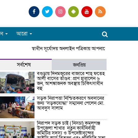
পন
আরো
স্বাধীন সূর্যোদয় অনলাইন পত্রিকায় আপনাকে স্বাগতম। সারাদ
সর্বশেষ
জনপ্রিয়
বগুড়ায় দিনমজুরের বাজারে শাহ্ ফতেহ
আলী বাসের তাণ্ডব: প্রাণ হারালেন ৬
জন, আশঙ্কাজনক অবস্থায় চিকিৎসাধীন
বহু
সড়ক নিরাপত্তা নিশ্চিতকরণে অবদানের
জন্য ‘সড়কযোদ্ধা’ সম্মাননা পেলেন মো.
আবদুস সালাম
নিরাপদ সড়ক চাই ( নিসচা) কমলগঞ্জ
উপজেলা শাখার নতুন কার্যনির্বাহী
কমিটির সদস্য ও উপদেষ্টাবৃন্দের