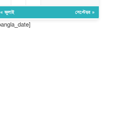
বিশ্বনাথে ‘প্রবাসী ওয়েলফেয়ার
এসোসিয়েশন’র পক্ষ থেকে নগদ অর্থ
« জুলাই
সেপ্টেম্বর »
বিতরণ
bangla_date]
মন্ত্রীর নাম ভাঙিয়ে তদবির বাণিজ্য
মোংলায় গ্রেফতার ১ সিল-স্টাম্প প্যাড
জব্দ।