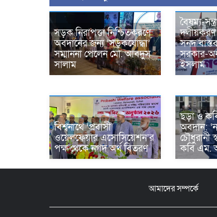
বৈষম্য-সন্ত
সড়ক নিরাপত্তা নিশ্চিতকরণে
দলীয়করণ
অবদানের জন্য ‘সড়কযোদ্ধা’
সনদ বাস্ত
সম্মাননা পেলেন মো. আবদুস
সরকার-অধ্
সালাম
ইসলাম
ছড়া ও কব
বিশ্বনাথে ‘প্রবাসী
অবদান: ‘ন
ওয়েলফেয়ার এসোসিয়েশন’র
চৌধুরানী স
পক্ষ থেকে নগদ অর্থ বিতরণ
কবি এম. আ
আমাদের সম্পর্কে