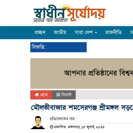
প্রচ্ছদ
জাতীয়
সারা দেশ
রাজনীতি
অ
বিজ্ঞপ্তি:
হোম
সিলেট
মৌলভীবাজার শমসেরগঞ্জ শ্রীমঙ্গল সড়
প্রতিবেদকের নাম :
প্রকাশিত: মঙ্গলবার, ১৫ জুলাই, ২০২৫