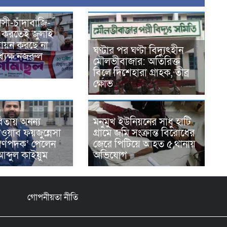
্রাসী-চাঁদাবাজি-
 করতেই জুলাই
বায়ন করছে না
ঘণ্টার পর ঘণ্টা বিদ্যুৎহীন
যক্ষ নজরুল
মৌলভীবাজার: অতিরিক্ত
বিলে দিশেহারা গ্রাহক, তীব্র
ক্ষোভ
িতায় অনন্য
মনুমুখ ইউনিয়নের সাধু হাটি
ওয়াব ফয়জুন্নেসা
গ্রামে জমি সংক্রান্ত বিরোধের
্বর্ণপদক’ পেলেন
জেরে পিটিয়ে আহত ৫,থানায়
ব্দুল কাইয়ুম
অভিযোগ
গোপনীয়তা নীতি