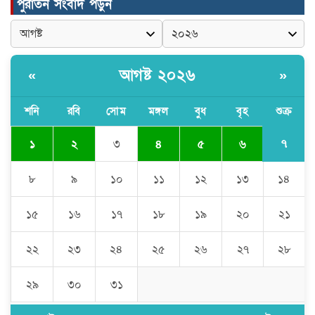
পুরাতন সংবাদ পড়ুন
ঠাকুরগাঁওয়ে ইজিবাইক চোরচক্রের ৩ সদস্য
গ্রেপ্তার, বিপুল পরিমাণ যন্ত্রাংশ উদ্ধার ‎
আগষ্ট ২০২৬
«
»
মুন্সীগঞ্জের টংগীবাড়ীতে ৭ ফুট ৬ ইঞ্চি উচ্চতার
গাঁজা গাছের পরিচর্যাকারী গ্রেপ্তার।
শনি
রবি
সোম
মঙ্গল
বুধ
বৃহ
শুক্র
৭
১
২
৩
৪
৫
৬
ঘণ্টার পর ঘণ্টা বিদ্যুৎহীন মৌলভীবাজার:
অতিরিক্ত বিলে দিশেহারা গ্রাহক, তীব্র ক্ষোভ
৮
৯
১০
১১
১২
১৩
১৪
১৫
১৬
১৭
১৮
১৯
২০
২১
বিশ্বনাথে ‘প্রবাসী ওয়েলফেয়ার
এসোসিয়েশন’র পক্ষ থেকে নগদ অর্থ বিতরণ
২২
২৩
২৪
২৫
২৬
২৭
২৮
২৯
৩০
৩১
মন্ত্রীর নাম ভাঙিয়ে তদবির বাণিজ্য মোংলায়
গ্রেফতার ১ সিল-স্টাম্প প্যাড জব্দ।