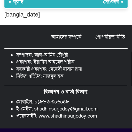
« জুলাই
সেপ্টেম্বর »
[bangla_date]
ঠাকুরগাঁওয়ে ২২০ পিস ইয়াবা, ৯ বোতল
ফেন্সিডিল ও ৩২ হাজার টাকা উদ্ধার, আটক ১
আমাদের সম্পর্কে
গোপনীয়তা নীতি
মুন্সীগঞ্জ লৌহজংয়ে শিক্ষার্থীদের নিয়ে
মাদকবিরোধী ক্যাম্পেইন
সম্পাদক: আল-আমিন চৌধুরী
প্রকাশক: ইয়াছিন আহমেদ শরীফ
সহকারী প্রকাশক: মেহেদী হাসান রানা
নিউজ এডিটর: নাজমুল হক
বিজ্ঞাপন ও বার্তা বিভাগ:
মোবাইল: ০১৮৮৩-৩০৬০৪৮
ই-মেইল: shadhinsurjodoy@gmail.com
ওয়েবসাইট: www.shadhinsurjodoy.com