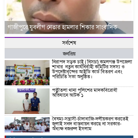
গাজীপুরে যুবলীগ নেতার হামলার শিকার সাংবাদিক
সর্বশেষ
জনপ্রিয়
নিরাপদ সড়ক চাই ( নিসচা) কমলগঞ্জ উপজেলা
শাখার নতুন কার্যনির্বাহী কমিটির সদস্য ও
উপদেষ্টাবৃন্দের আইডি কার্ড বিতরণ এবং
পরিচিতি সভা অনুষ্ঠিত।
পত্নীতলা থানা পুলিশের মাদকবিরোধী
অভিযানে আটক ১
বৈষম্য-সন্ত্রাসী-চাঁদাবাজি-দলীয়করণ করতেই
জুলাই সনদ বাস্তবায়ন করছে না সরকার-
অধ্যক্ষ নজরুল ইসলাম