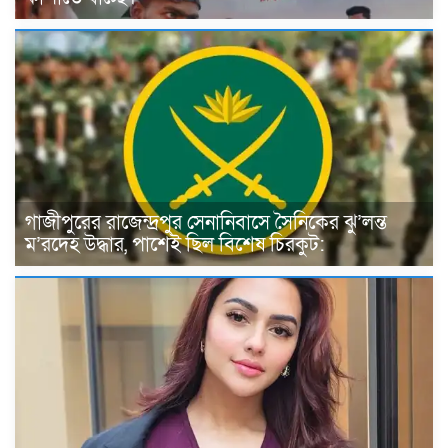
গাজীপুরের রাজেন্দ্রপুর সেনানিবাসে সৈনিকের ঝু’লন্ত
ম’রদেহ উদ্ধার, পাশেই ছিল বিশেষ চিরকুট: