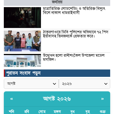
জনপ্রিয়
মাত্রাতিরিক্ত লোডশেডিং ও অতিরিক্ত বিদ্যুৎ
বিলে নাকাল ধামরাইবাসী
ঠাকুরগাঁওয়ে ডিবি পুলিশের অভিযানে ৭২ পিস
ইয়াবাসহ তিনজনকে গ্রেফতার করে।
উদ্বোধন হলো রানীশংকৈল উপজেলা মডেল
মসজিদ।
পুরাতন সংবাদ পড়ুন
কুমিল্লা প্রেসক্লাবে তিন সাবেক সভাপতিকে
স্মরণ
আগষ্ট ২০২৬
«
»
জলবায়ু পরিবর্তনের বিরূপ প্রভাব
মোকাবেলায়, বৃক্ষ রোপণ কর্মসূচি।
শনি
রবি
সোম
মঙ্গল
বুধ
বৃহ
শুক্র