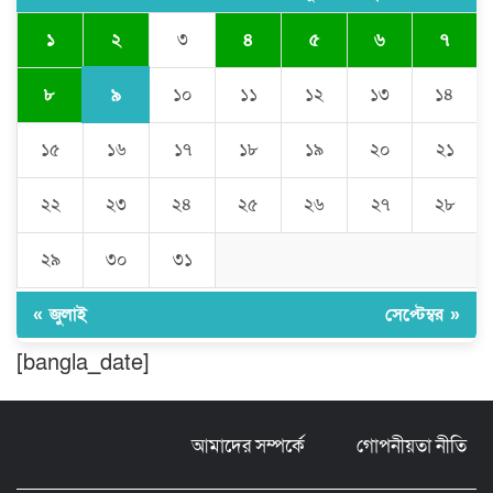
২
১
৩
৪
৫
৬
৭
চৌদ্দগ্রামে পুলিশের প্রতি জনগণের আস্থা
ফেরাতে বিশেষ ভূমিকা রাখছেন ওসি আরিফ
হোসাইন
৯
৮
১০
১১
১২
১৩
১৪
১৫
১৬
১৭
১৮
১৯
২০
২১
লালমনিরহাট দলিল লেখক সমিতির ত্রি-বার্ষিক
নির্বাচন সম্পন্ন, সভাপতি সিরাজুল ও সাধারণ
সম্পাদক হামিদুর
২২
২৩
২৪
২৫
২৬
২৭
২৮
শিক্ষার্থীকে সত্যিকারের মানুষ হিসেবে গড়ে
২৯
৩০
৩১
তুলতে হবে -জবি ভিসি ড. রইছ উদদীন
« জুলাই
সেপ্টেম্বর »
সড়ক নিরাপত্তা ও জনসচেতনতা তৈরিতে
[bangla_date]
অবদানের সড়ক যোদ্ধা পদক পেলেন নিসচা
কমলগঞ্জ শাখার সভাপতি মোঃ আব্দুস সালাম।
আমাদের সম্পর্কে
গোপনীয়তা নীতি
বগুড়ায় দিনমজুরের বাজারে শাহ্ ফতেহ আলী
বাসের তাণ্ডব: প্রাণ হারালেন ৬ জন,
আশঙ্কাজনক অবস্থায় চিকিৎসাধীন বহু