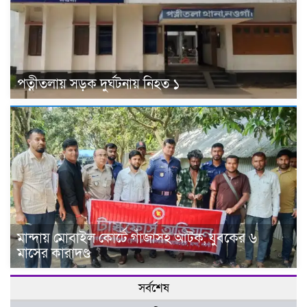
পত্নীতলায় সড়ক দুর্ঘটনায় নিহত ১
মান্দায় মোবাইল কোর্টে গাঁজাসহ আটক, যুবকের ৬
মাসের কারাদণ্ড
সর্বশেষ