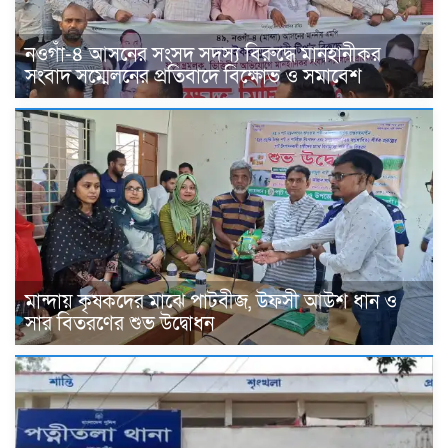
নওগাঁ-৪ আসনের সংসদ সদস্য বিরুদ্ধে মানহানীকর
সংবাদ সম্মেলনের প্রতিবাদে বিক্ষোভ ও সমাবেশ
মান্দায় কৃষকদের মাঝে পাটবীজ, উফসী আউশ ধান ও
সার বিতরণের শুভ উদ্বোধন