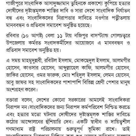
গাজীপুরে সাংবাদিক আসাদুজ্জামান তুহিনকে প্রকাশ্যে কুপিয়ে হত্যার
দোষীদের দৃষ্টান্তমূলক শাস্তির দাবি ও সারা দেশে সাংবাদিক নির্যাতন
বন্ধ এবং সাংবাদিকদের নিরাপত্তার দাবিতে নওগাঁর পত্নীতলায়
মানববন্ধন ও প্রতিবাদ সমাবেশ অনুষ্ঠিত হয়েছে।
রবিবার (১০ আগষ্ট) বেলা ১১ টায় নজিপুর বাসস্ট্যান্ড গোলচত্বরে
উপজেলায় কর্মরত সংবাদকর্মীদের আয়োজনে এ মানববন্ধন ও
প্রতিবাদ সমাবেশ অনুষ্ঠিত হয়।
এ সময় মাহমুদুন্নবী, রবিউল ইসলাম, মোকছেদুল ইসলাম, আলমগীর
হোসেন, কাওসার হোসেন, আব্দুল্লাহেল কাফি, আলমগীর হোসেন,
জাকির হোসেন, ওমর ফারুক, মোঃ শহিদুল ইসলাম, লেমন হোসেন,
আবু জাফর সহ সাংবাদিকদের পাশাপাশি বিভিন্ন শ্রেণী পেশার মানুষ
অংশগ্রহণ করেন।
বক্তারা বলেন, দেশের কোনো সরকারের আমলেই সাংবাদিকরা
নিরাপদ নন।সাংবাদিকদের জন্য নিরাপদ কর্মপরিবেশ নিশ্চিত করতে
এবং হত্যার মতো ঘটনায় দোষীদের দৃষ্টান্তমূলক শাস্তির দাবিতে
কঠোর আন্দোলনের হুঁশিয়ারি দেন। একটি স্বাধীন ও দায়িত্বশীল
গণমাধ্যম রাষ্ট্র পরিচালনায় গুরুত্বপূর্ণ ভূমিকা রাখে। তাই