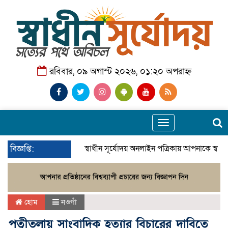
রবিবার, ০৯ অগাস্ট ২০২৬, ০১:২০ অপরাহ্ন
Toggle
navigation
বিজ্ঞপ্তি:
স্বাধীন সূর্যোদয় অনলাইন পত্রিকায় আপনাকে স্বাগ
হোম
নওগাঁ
পত্নীতলায় সাংবাদিক হত্যার বিচারের দাবিতে