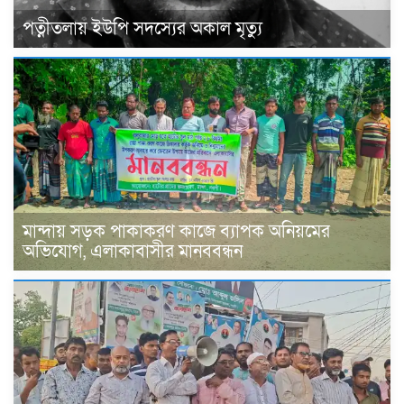
পত্নীতলায় ইউপি সদস্যের অকাল মৃত্যু
মান্দায় সড়ক পাকাকরণ কাজে ব্যাপক অনিয়মের
অভিযোগ, এলাকাবাসীর মানববন্ধন