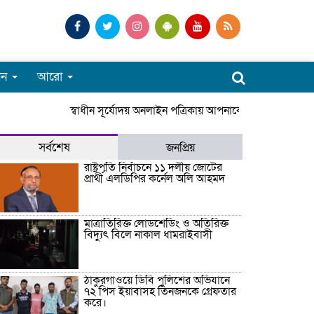
পন
আরো
স্বাধীন সূর্যোদয় অনলাইন পত্রিকায় আপনাকে স্বাগতম। সারাদে
সর্বশেষ
জনপ্রিয়
রাষ্ট্রপতি নির্বাচনে ১১ দলীয় জোটের
প্রার্থী এলডিপির কর্নেল অলি আহমদ
মাত্রাতিরিক্ত লোডশেডিং ও অতিরিক্ত
বিদ্যুৎ বিলে নাকাল ধামরাইবাসী
ঠাকুরগাঁওয়ে ডিবি পুলিশের অভিযানে
৭২ পিস ইয়াবাসহ তিনজনকে গ্রেফতার
করে।