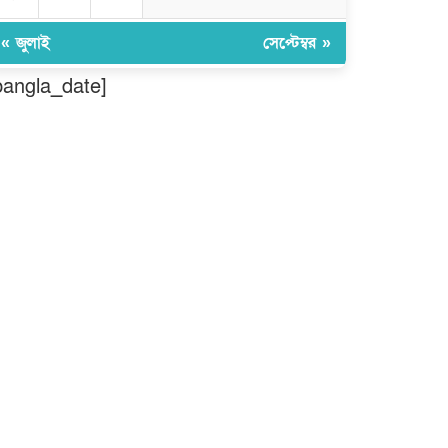
গড়ে তুলতে হবে -জবি ভিসি ড. রইছ
উদদীন
« জুলাই
সেপ্টেম্বর »
সড়ক নিরাপত্তা ও জনসচেতনতা
bangla_date]
তৈরিতে অবদানের সড়ক যোদ্ধা পদক
পেলেন নিসচা কমলগঞ্জ শাখার সভাপতি
মোঃ আব্দুস সালাম।