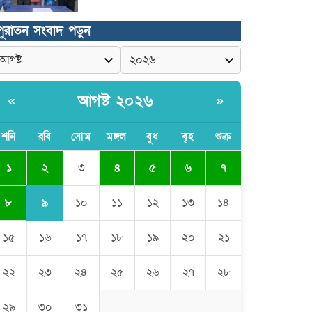
উদ্বোধন হলো রানীশংকৈল উপজেলা
পুরাতন সংবাদ পড়ুন
মডেল মসজিদ।
কুমিল্লা প্রেসক্লাবে তিন সাবেক
সভাপতিকে স্মরণ
আগষ্ট ২০২৬
«
»
জলবায়ু পরিবর্তনের বিরূপ প্রভাব
শনি
রবি
সোম
মঙ্গল
বুধ
বৃহ
শুক্র
মোকাবেলায়, বৃক্ষ রোপণ কর্মসূচি।
২
১
৩
৪
৫
৬
৭
চৌদ্দগ্রামে পুলিশের প্রতি জনগণের আস্থা
৯
৮
১০
১১
১২
১৩
১৪
ফেরাতে বিশেষ ভূমিকা রাখছেন ওসি
আরিফ হোসাইন
১৫
১৬
১৭
১৮
১৯
২০
২১
লালমনিরহাট দলিল লেখক সমিতির ত্রি-
বার্ষিক নির্বাচন সম্পন্ন, সভাপতি
সিরাজুল ও সাধারণ সম্পাদক হামিদুর
২২
২৩
২৪
২৫
২৬
২৭
২৮
শিক্ষার্থীকে সত্যিকারের মানুষ হিসেবে
২৯
৩০
৩১