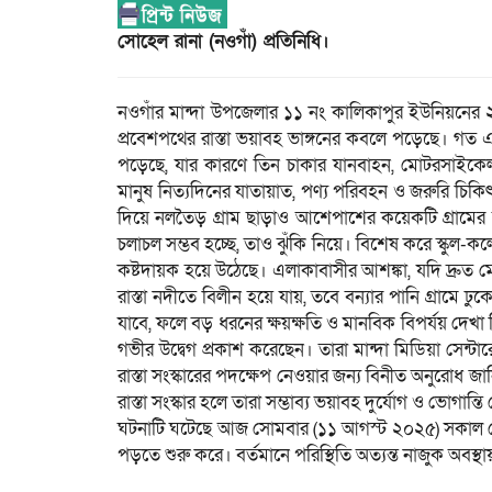
সোহেল রানা (নওগাঁ) প্রতিনিধি।
নওগাঁর মান্দা উপজেলার ১১ নং কালিকাপুর ইউনিয়নের ২ নং
প্রবেশপথের রাস্তা ভয়াবহ ভাঙ্গনের কবলে পড়েছে। গত এক
পড়েছে, যার কারণে তিন চাকার যানবাহন, মোটরসাইকেল 
মানুষ নিত্যদিনের যাতায়াত, পণ্য পরিবহন ও জরুরি চিকিৎস
দিয়ে নলতৈড় গ্রাম ছাড়াও আশেপাশের কয়েকটি গ্রামের 
চলাচল সম্ভব হচ্ছে, তাও ঝুঁকি নিয়ে। বিশেষ করে স্কুল-কলেজ
কষ্টদায়ক হয়ে উঠেছে। এলাকাবাসীর আশঙ্কা, যদি দ্রুত ম
রাস্তা নদীতে বিলীন হয়ে যায়, তবে বন্যার পানি গ্রাম
যাবে, ফলে বড় ধরনের ক্ষয়ক্ষতি ও মানবিক বিপর্যয় দেখা
গভীর উদ্বেগ প্রকাশ করেছেন। তারা মান্দা মিডিয়া সেন্টা
রাস্তা সংস্কারের পদক্ষেপ নেওয়ার জন্য বিনীত অনুরোধ জা
রাস্তা সংস্কার হলে তারা সম্ভাব্য ভয়াবহ দুর্যোগ ও ভোগান্ত
ঘটনাটি ঘটেছে আজ সোমবার (১১ আগস্ট ২০২৫) সকাল থেকে দ
পড়তে শুরু করে। বর্তমানে পরিস্থিতি অত্যন্ত নাজুক অবস্থ