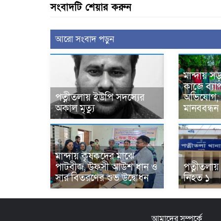
সংবাদটি শেয়ার করুন
আরো সংবাদ পড়ুন
মান্দায় 
কাজে ব্য
পত্নীতলায় ইউপি সদস্যের
অভিযোগ, 
অকাল মৃত্যু
মানববন্ধন
মান্দায় কৃষকদের মাঝে
পাটবীজ, উফসী আউশ ধান ও
পত্নীতলায় 
সার বিতরণের শুভ উদ্বোধন
নিহত ১
আমাদের সম্পর্কে