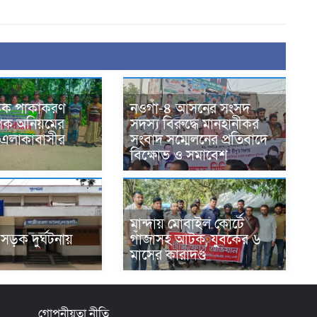
সড়ক পাকাকরণ
নওগাঁ-৪ আসনের সংসদ
াপক অনিয়মের
সদস্য বিরুদ্ধে মানহানীকর
এলাকাবাসীর
সংবাদ সম্মেলনের প্রতিবাদে
বিক্ষোভ ও সমাবেশ
মান্দায় মোবাইল কোর্টে
সড়ক দুর্ঘটনায়
গাঁজাসহ আটক, যুবকের ৬
মাসের কারাদণ্ড
গোপনীয়তা নীতি