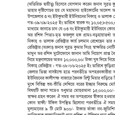
(অতিরিক্ত দ্বায়ীত্ব) হিসেবে যোগদান করেন জনাব সুব্রত ক
তাহার দৃষ্টিগোচর হয় যে মহামান্য হাইকোর্টের আদেশ অ
উপজেলার ৩ নং ইটাকুমারী ইউনিয়নের নিকাহ্ ও তালাক রেজিষ
গত-০৯/০৯/২০২৫ ইং তারিখে স্বারক নং ১০,০৫,৮৫০০,০০১
মাধ্যমে জানতে চান যে ০৩ নং ইটাকুমারী ইউনিয়নে কোন অতিরি
অর রশিদ পিতাঃ-মৃত ফজলুল হক গ্রামঃ-বড়হায়াতখাঁ ড
নিকাহ্ ও তালাক রেজিষ্ট্রার কার্য় চলমান রেখেছেন তার প
রেজিষ্ট্রার (অঃদাঃ) জনাব সুব্রত কুমার সিংহ স্বাক্ষরিত ন
মামুন অর রশিদ মুটোফোনে জানান আমি নিয়োগ প্রাপ্ত ব
নিয়ে মন্ত্রণালয়ের আরও ১০,০০০,০০/ টাকা ঘুষ দিয়ে ন
নিকাহ্ রেজিষ্ট্রার । গত-০৮/০৬/২০২৫ ইং তারিখে কুড়
জেলার তিস্তা বাসষ্ট্যান্ড হতে পরবর্তীতে অপহরনকারী
ইউনিয়নের কালীগন্জ বাজারে জৈনক রিন্টু মিয়ার বাড়িতে 
মুখে বিভিন্ন ভয়-ভীতি দেখিয়ে বরের ইচ্ছার বিরুদ্ধে ম
বিষয়টি জানা সত্তেও শুধুমাত্র মোহরআনা ১৫,০০০,০০/- টা
স্বাক্ষর গ্রহন করেন ঐ সময় বর অপহরনের স্বীকার হওয়ার 
কোন স্বাক্ষী/ উকিল উপস্থিত ছিলোনা পরবর্তীতে ঐ সময় 
মুল্যমানের ৯ টি মোট ৯০০/- টাকার ফাঁকা নন-জুডিশিয়া