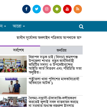
পন
আরো
স্বাধীন সূর্যোদয় অনলাইন পত্রিকায় আপনাকে স্বাগতম। সারাদেশে জেল
সর্বশেষ
জনপ্রিয়
নিরাপদ সড়ক চাই ( নিসচা) কমলগঞ্জ
উপজেলা শাখার নতুন কার্যনির্বাহী
কমিটির সদস্য ও উপদেষ্টাবৃন্দের
আইডি কার্ড বিতরণ এবং পরিচিতি সভা
অনুষ্ঠিত।
পত্নীতলা থানা পুলিশের মাদকবিরোধী
অভিযানে আটক ১
বৈষম্য-সন্ত্রাসী-চাঁদাবাজি-দলীয়করণ
করতেই জুলাই সনদ বাস্তবায়ন করছে
না সরকার-অধ্যক্ষ নজরুল ইসলাম