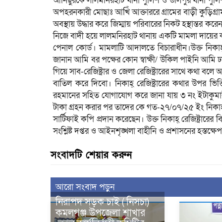
আনিছুরকে লালমনিরহাট থানা পুলিশ ও উলিপুর থানা পু
অপহরনকারী মোছাঃ আখিঁ আক্তাররে গ্রামের বাড়ী কুড়িগ্রাম
অবস্থায় উদ্ধার করে জিম্মায় পরিবারের নিকট হস্থান্তর 
নিজে বাদী হয়ে লালমনিরহাট থানায় একটি মামলা দায়
পেনাল কোর্ড। মামলাটি আদালতে বিচারাধীন।উক্ত নিকাহ্
জানান আমি বর পক্ষের কোন স্বাক্ষী/ উকিল পাইনি আম
গিয়ে সাব-রেজিষ্ট্রার ও জেলা রেজিষ্ট্রারের সাথে কথা ব
বাতিল করে দিবো। নিকাহ্ রেজিষ্ট্রারের কথার উপর ভ
রহমানের সহিত যোগাযোগ করে জানা যায় ৩ নং ইটাকুমার
টাকা গ্রহন করার পর তাদের কে গত-২৭/০৭/২৫ ইং নিকাহ্ 
সার্টিফাই কপি প্রদান করেছেন। উক্ত নিকাহ্ রেজিষ্ট্রার
সংশ্লিষ্ট দপ্তর ও আইনশৃঙ্খলা বাহীনি ও প্রশাসনের হস্তক্
সংবাদটি শেয়ার করুন
আরো সংবাদ পড়ুন
নিরাপদ সড়ক চাই ( নিসচা)
কমলগঞ্জ উপজেলা শাখার