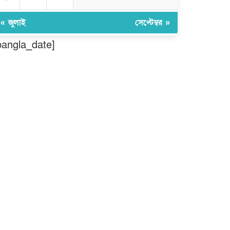
ঠাকুরগাঁওয়ে ২২০ পিস ইয়াবা, ৯
বোতল ফেন্সিডিল ও ৩২ হাজার টাকা
« জুলাই
সেপ্টেম্বর »
উদ্ধার, আটক ১
bangla_date]
মুন্সীগঞ্জ লৌহজংয়ে শিক্ষার্থীদের নিয়ে
মাদকবিরোধী ক্যাম্পেইন