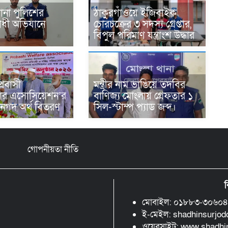
থানা পুলিশের
ঠাকুরগাঁওয়ে ইজিবাইক
ধী অভিযানে
চোরচক্রের ৩ সদস্য গ্রেপ্তার,
বিপুল পরিমাণ যন্ত্রাংশ উদ্ধার ‎
প্রবাসী
মন্ত্রীর নাম ভাঙিয়ে তদবির
ার এসোসিয়েশন’র
বাণিজ্য মোংলায় গ্রেফতার ১
 নগদ অর্থ বিতরণ
সিল-স্টাম্প প্যাড জব্দ।
গোপনীয়তা নীতি
ব
মোবাইল: ০১৮৮৩-৩০৬০
ই-মেইল: shadhinsurjo
ওয়েবসাইট: www.shadh