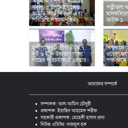
নতুন কার্যনির্বাহী কমিটির
সদস্য ও উপদেষ্টাবৃন্দের
পত্নীতলা 
আইডি কার্ড বিতরণ এবং
মাদকবিরো
পরিচিতি সভা অনুষ্ঠিত।
আটক ১
মুন্সীগঞ্জের টংগীবাড়ীতে ৭
বিশ্বনাথে ‘
ফুট ৬ ইঞ্চি উচ্চতার গাঁজা
ওয়েলফেয়
গাছের পরিচর্যাকারী গ্রেপ্তার।
পক্ষ থেকে
আমাদের সম্পর্কে
সম্পাদক: আল-আমিন চৌধুরী
প্রকাশক: ইয়াছিন আহমেদ শরীফ
সহকারী প্রকাশক: মেহেদী হাসান রানা
নিউজ এডিটর: নাজমুল হক