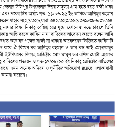
লিশ গোপন সংবাদের ভিক্তিতে গত-১০/০৬/২৫ ইং উক্ত বিয়ের কনে ও
 জেলার উলিপুর উপজেলার উত্তর সাদুল্যা গ্রাম হতে ঘড়ে বন্দী থাকা
করেন এবং পরের দিন অর্থাৎ গত- ১১/০৬/২৫ ইং তারিখে আনিছুর রহমান
ের করেন যাহার নং২৫/৩২৯,ধারা-৩৪২/৩২৩/৩৬৫/৩৭৯/৩৮৬/৩৮/৩৪
 নামার বিষয় নিকাহ্ রেজিষ্ট্রারের মুটো ফোনে জানতে চাইলে তিনি
ি ঢাকায় আছি বরকে কাবিন নামা বাতিলের আবেদন করতে বলেন আমি
লে অবগত করে বর পক্ষের সাক্ষী না থাকায় আবেদনের ভিক্তিতে কাবিন টি
িক্তি করে ঐ বিয়ের বর আনিছুর রহমান ও তার বড় ভাই মোখলেছুর
ী ইউনিয়নের নিকাহ রেজিষ্ট্রার মোঃ মামুন অর রশিদ মোটা অংকের
বাতিলের প্রত্যয়ন ও গত-১৭/০৮/২৫ ইং নিকাহ্ রেজিষ্ট্রার বাতিলের
ের বিরুদ্ধে এমন অনেক অনিয়ম ও দূর্নীতির অভিযোগ রয়েছে এলাকাবাসী
ষেপ কামনা করেছে।