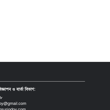
িজ্ঞাপন ও বার্তা বিভাগ:
৪৮
doy@gmail.com
insurjodoy.com