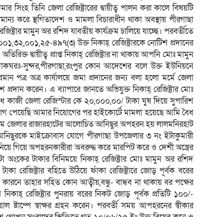
ুমার সিংহ তিনি জেলা রেজিষ্ট্রারের দ্বায়ীত্ব পালন করা কালে বিষয়টি
মান্য করে স্থগিতাদেশ ও মামলা বিচারাধীন থাকা অবস্থায় পীরগাছা
্ট্রার মামুন অর রশিদ যাবতীয় কার্যক্রম চালিয়ে যাচ্ছে। পরবর্তীতে
,৩২,০০১,২৫-৪৯৭(৩) উক্ত নিকাহ্ রেজিষ্ট্রারকে নোটিশ প্রদানের
ক্ত দ্বায়ীত্ব প্রাপ্ত নিকাহ্ রেজিষ্ট্রার না থাকায় আপনি মোঃ মামুন
াকঘরঃ-সুন্দর,পীরগাছা,রংপুর কোন আদেশের বলে উক্ত ইউনিয়নে
্রমান পত্র অত্র কার্যালয়ে জমা প্রদানের জন্য বলা হলো মর্মে জেলা
োটিশ প্রদান করেন। এ ব্যাপারে জানতে অভিযুক্ত নিকাহ্ রেজিষ্ট্রার মোঃ
ৈধ কাজী জেলা রেজিস্টার কে ২০,০০০,০০/ টাকা ঘুষ দিয়ে সুপারিশ
িয়োগ পেয়েছি আমার নিয়োগের পর হাইকোর্টে মামলা হয়েছে আমি বৈধ
িগ্রাম জেলার রাজারহাটের আলোচিত আনিছুর অপহরন হয় লালমনিরহাট
রা আনিছুরকে মাইক্রোবাস যোগে পীরগাছা উপজেলার ৩ নং ইটাকুমারী
নিয়ে গিয়ে অপহরনকারীরা অবরুদ্ধ করে মারপিট করে ও দেশী অস্ত্রের
োটা অংকের টাকার বিনিময়ে নিকাহ্ রেজিষ্ট্রার মোঃ মামুন অর রশিদ
কা রেজিষ্ট্রার বহিতে উঠিয়ে ফাঁকা রেজিষ্ট্রারে জোড় পূর্বক বরের
কারনে তাহার সহিত কোন আত্বীয়,বন্ধু- বান্ধব না থাকায় বর পক্ষের
নিকাহ্ রেজিষ্ট্রার পুনরায় বরের নিকট জোড় পূর্বক প্রতিটি ১০০/-
ল ষ্টাম্পে স্বাক্ষর গ্রহন করেন। পরবর্তী সময় আপহরনের স্বীকার