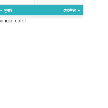
মৌলভীবাজার: অতিরিক্ত বিলে
দিশেহারা গ্রাহক, তীব্র ক্ষোভ
« জুলাই
সেপ্টেম্বর »
bangla_date]
বিশ্বনাথে ‘প্রবাসী ওয়েলফেয়ার
এসোসিয়েশন’র পক্ষ থেকে নগদ অর্থ
বিতরণ