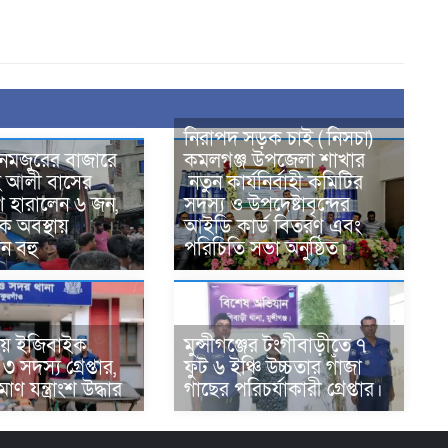
নিরাপদ সড়ক চাই ( নিসচা)
নমজুরের বাজারে
কমলগঞ্জ উপজেলা শাখার
হ আলী বাসের
নতুন কার্যনির্বাহী কমিটির
রাণ হারালেন ৬ জন,
সদস্য ও উপদেষ্টাবৃন্দের
ক অবস্থায়
আইডি কার্ড বিতরণ এবং
ন বহু
পরিচিতি সভা অনুষ্ঠিত।
য়ে ইজিবাইক
মুন্সীগঞ্জের টংগীবাড়ীতে ৭
 সদস্য গ্রেপ্তার,
ফুট ৬ ইঞ্চি উচ্চতার গাঁজা
ণ যন্ত্রাংশ উদ্ধার ‎
গাছের পরিচর্যাকারী গ্রেপ্তার।