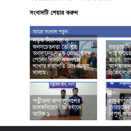
সংবাদটি শেয়ার করুন
আরো সংবাদ পড়ুন
সড়ক নিরাপত্তা ও
জনসচেতনতা তৈরিতে
বগুড়ায় দি
অবদানের সড়ক যোদ্ধা পদক
শাহ্ ফতে
পেলেন নিসচা কমলগঞ্জ
তাণ্ডব: প্
শাখার সভাপতি মোঃ আব্দুস
আশঙ্কাজন
সালাম।
চিকিৎসাধী
পত্নীতলা থানা পুলিশের
ঠাকুরগাঁও
মাদকবিরোধী অভিযানে
চোরচক্রের ৩
আটক ১
বিপুল পরিমা