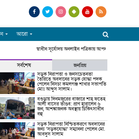
পন
আরো
স্বাধীন সূর্যোদয় অনলাইন পত্রিকায় আপনাকে স্বাগতম। সার
সর্বশেষ
জনপ্রিয়
সড়ক নিরাপত্তা ও জনসচেতনতা
তৈরিতে অবদানের সড়ক যোদ্ধা পদক
পেলেন নিসচা কমলগঞ্জ শাখার সভাপতি
মোঃ আব্দুস সালাম।
বগুড়ায় দিনমজুরের বাজারে শাহ্ ফতেহ
আলী বাসের তাণ্ডব: প্রাণ হারালেন ৬
জন, আশঙ্কাজনক অবস্থায় চিকিৎসাধীন
বহু
সড়ক নিরাপত্তা নিশ্চিতকরণে অবদানের
জন্য ‘সড়কযোদ্ধা’ সম্মাননা পেলেন মো.
আবদুস সালাম