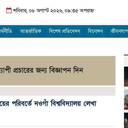
শনিবার, ০৮ অগাস্ট ২০২৬, ০৯:৩৫ অপরাহ্ন
র্থনীতি
আন্তর্জাতিক
বিশেষ প্রতিবেদন
বিনোদন
জীবনযা
লয়ের পরিবর্তে নওগাঁ বিশ্ববিদ্যালয় লেখা