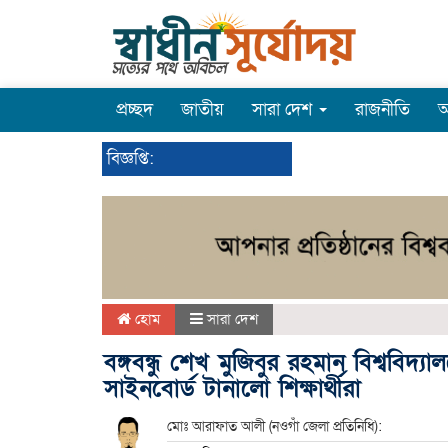
প্রচ্ছদ
জাতীয়
সারা দেশ
রাজনীতি
অ
বিজ্ঞপ্তি:
হোম
সারা দেশ
বঙ্গবন্ধু শেখ মুজিবুর রহমান বিশ্ববিদ্যা
সাইনবোর্ড টানালো শিক্ষার্থীরা
মোঃ আরাফাত আলী (নওগাঁ জেলা প্রতিনিধি):