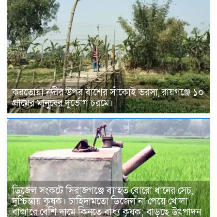
করতোয়া নদীর উপর বাঁশের সাঁকোই ভরসা, রায়গঞ্জে ১০
গ্রামের মানুষের দুর্ভোগ চরমে।
ডিজেল সংকটে সিরাজগঞ্জে ব্যাহত বোরো ধানের সেচ,
দুশ্চিন্তায় কৃষক। চাহিদামতো ডিজেল না পেয়ে খোলা
বাজারে বেশি দামে কিনতে বাধ্য কৃষক; বাড়ছে উৎপাদন