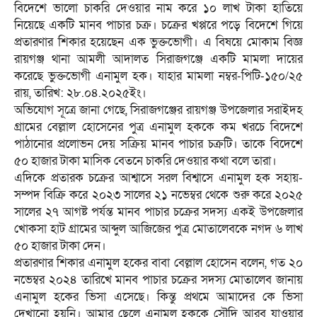
বিদেশে ভালো চাকরি দেওয়ার নাম করে ১০ লাখ টাকা হাতিয়ে
নিয়েছে একটি মানব পাচার চক্র। চক্রের খপ্পরে পড়ে বিদেশে গিয়ে
প্রতারণার শিকার হয়েছেন এক ভুক্তভোগী। এ বিষয়ে মোকাম বিজ্ঞ
রায়গঞ্জ থানা আমলী আদালত সিরাজগঞ্জে একটি মামলা দায়ের
করেছে ভুক্তভোগী এনামুল হক। যাহার মামলা নম্বর-পিটি-১৫০/২৫
রায়, তারিখ: ২৮.০৪.২০২৫ইং।
অভিযোগ সূত্রে জানা গেছে, সিরাজগঞ্জের রায়গঞ্জ উপজেলার সরাইদহ
গ্রামের বেল্লাল হোসেনের পুত্র এনামুল হককে কম খরচে বিদেশে
পাঠানোর প্রলোভন দেয় সক্রিয় মানব পাচার চক্রটি। তাকে বিদেশে
৫০ হাজার টাকা মাসিক বেতনে চাকরি দেওয়ার কথা বলে তারা।
এদিকে প্রতারক চক্রের আশ্বাসে সরল বিশ্বাসে এনামুল হক সহায়-
সম্পদ বিক্রি করে ২০২৩ সালের ২১ নভেম্বর থেকে শুরু করে ২০২৫
সালের ২৭ আগষ্ট পর্যন্ত মানব পাচার চক্রের সদস্য একই উপজেলার
খোকসা হাট গ্রামের আব্দুল আজিজের পুত্র মোতালেবকে নগদ ৬ লাখ
৫০ হাজার টাকা দেন।
প্রতারণার শিকার এনামুল হকের বাবা বেল্লাল হোসেন বলেন, গত ২০
নভেম্বর ২০২৪ তারিখে মানব পাচার চক্রের সদস্য মোতালেব জানায়
এনামুল হকের ভিসা এসেছে। কিন্তু প্রথমে আমাদের কে ভিসা
দেখানো হয়নি। আমার ছেলে এনামুল হককে সৌদি আরব যাওয়ার