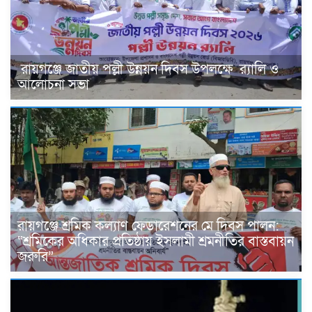
রায়গঞ্জে জাতীয় পল্লী উন্নয়ন দিবস উপলক্ষে র‌্যালি ও
আলোচনা সভা
‎রায়গঞ্জে শ্রমিক কল্যাণ ফেডারেশনের মে দিবস পালন:
“শ্রমিকের অধিকার প্রতিষ্ঠায় ইসলামী শ্রমনীতির বাস্তবায়ন
জরুরি”