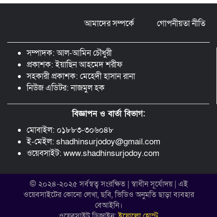
মাদকবিরোধী ক্যাম্পেইন
আমাদের সম্পর্কে
গোপনীয়তা নীতি
ছড়া ও কবিতায় অনন্য অবদান: ‘নওয়াব
ফয়জুন্নেসা চৌধুরানী স্বর্ণপদক’ পেলেন কবি
সম্পাদক: আল-আমিন চৌধুরী
এম. আব্দুল কাইয়ুম
প্রকাশক: ইয়াছিন আহমেদ শরীফ
সহকারী প্রকাশক: মেহেদী হাসান রানা
নিউজ এডিটর: নাজমুল হক
বিজ্ঞাপন ও বার্তা বিভাগ:
মোবাইল: ০১৮৮৩-৩০৬০৪৮
ই-মেইল: shadhinsurjodoy@gmail.com
ওয়েবসাইট: www.shadhinsurjodoy.com
© ২০২৪-২০২৫ সর্বস্বত্ব সংরক্ষিত | স্বাধীন সূর্যোদয় | এই
ওয়েবসাইটের কোনো লেখা, ছবি, ভিডিও অনুমতি ছাড়া ব্যবহার
বেআইনি।
ওয়েবসাইট ডিজাইন:
ইয়োলো হোস্ট