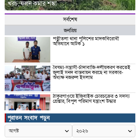
খরচ, ফলন কমার শঙ্কা
সর্বশেষ
জনপ্রিয়
পত্নীতলা থানা পুলিশের মাদকবিরোধী
অভিযানে আটক ১
বৈষম্য-সন্ত্রাসী-চাঁদাবাজি-দলীয়করণ করতেই
জুলাই সনদ বাস্তবায়ন করছে না সরকার-
অধ্যক্ষ নজরুল ইসলাম
ঠাকুরগাঁওয়ে ইজিবাইক চোরচক্রের ৩ সদস্য
গ্রেপ্তার, বিপুল পরিমাণ যন্ত্রাংশ উদ্ধার ‎
পুরাতন সংবাদ পড়ুন
মুন্সীগঞ্জের টংগীবাড়ীতে ৭ ফুট ৬ ইঞ্চি উচ্চতার
গাঁজা গাছের পরিচর্যাকারী গ্রেপ্তার।