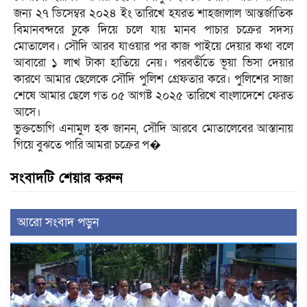
জন্য ২৭ ডিসেম্বর ২০২৪ ইং তারিখে হযরত শাহজালাল আন্তর্জাতিক
বিমানবন্দরে ঢুকে দিয়ে চলে যায় মানব পাচার চক্রের সদস্য
মোতালেব। সৌদি আরব যাওয়ার পর কাজ পাইয়ে দেয়ার কথা বলে
আবারো ১ লাখ টাকা হাতিয়ে নেয়। পরবর্তীতে ভূয়া ভিসা দেয়ার
কারণে আমার ছেলেকে সৌদি পুলিশ গ্রেফতার করে। পুলিশের সাজা
শেষে আমার ছেলে গত ০৫ আগষ্ট ২০২৫ তারিখে বাংলাদেশে ফেরত
আসে।
ভুক্তভোগি এনামুল হক জানন, সৌদি আরবে মোতালেবের আস্তানায়
গিয়ে বুঝতে পারি আমরা চক্রের প�
সংবাদটি শেয়ার করুন
আরো সংবাদ পড়ুন