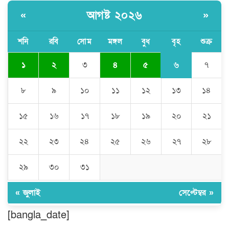
আগষ্ট ২০২৬
«
»
ঘণ্টার পর ঘণ্টা বিদ্যুৎহীন মৌলভীবাজার:
অতিরিক্ত বিলে দিশেহারা গ্রাহক, তীব্র ক্ষোভ
শনি
রবি
সোম
মঙ্গল
বুধ
বৃহ
শুক্র
৬
১
২
৩
৪
৫
৭
বিশ্বনাথে ‘প্রবাসী ওয়েলফেয়ার
এসোসিয়েশন’র পক্ষ থেকে নগদ অর্থ বিতরণ
৮
৯
১০
১১
১২
১৩
১৪
১৫
১৬
১৭
১৮
১৯
২০
২১
মন্ত্রীর নাম ভাঙিয়ে তদবির বাণিজ্য মোংলায়
গ্রেফতার ১ সিল-স্টাম্প প্যাড জব্দ।
২২
২৩
২৪
২৫
২৬
২৭
২৮
২৯
৩০
৩১
ঠাকুরগাঁওয়ে ২২০ পিস ইয়াবা, ৯ বোতল
ফেন্সিডিল ও ৩২ হাজার টাকা উদ্ধার, আটক ১
« জুলাই
সেপ্টেম্বর »
[bangla_date]
মুন্সীগঞ্জ লৌহজংয়ে শিক্ষার্থীদের নিয়ে