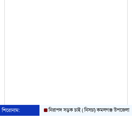
নিরাপদ সড়ক চাই ( নিসচা) কমলগঞ্জ উপজেলা শাখার ন
শিরোনাম: