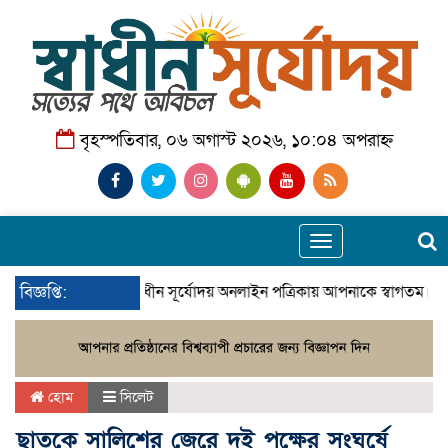
বৃহস্পতিবার, ০৬ অগাস্ট ২০২৬, ১০:০৪ অপরাহ্ন
Toggle
navigation
বিজ্ঞপ্তি:
স্বাধীন সূর্যোদয় অনলাইন পত্রিকায় আপনাকে স্বাগতম। স
হোম
সিলেট
ছাতকে সালিশের জেরে দুই পক্ষের সংঘর্ষে