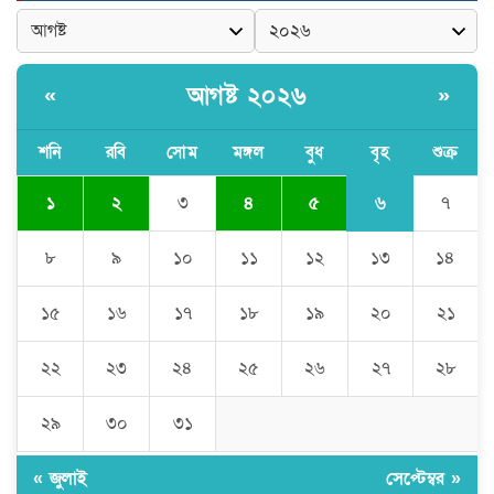
ঠাকুরগাঁওয়ে ইজিবাইক চোরচক্রের ৩ সদস্য
গ্রেপ্তার, বিপুল পরিমাণ যন্ত্রাংশ উদ্ধার ‎
আগষ্ট ২০২৬
«
»
মুন্সীগঞ্জের টংগীবাড়ীতে ৭ ফুট ৬ ইঞ্চি উচ্চতার
গাঁজা গাছের পরিচর্যাকারী গ্রেপ্তার।
শনি
রবি
সোম
মঙ্গল
বুধ
বৃহ
শুক্র
৬
১
২
৩
৪
৫
৭
ঘণ্টার পর ঘণ্টা বিদ্যুৎহীন মৌলভীবাজার:
অতিরিক্ত বিলে দিশেহারা গ্রাহক, তীব্র ক্ষোভ
৮
৯
১০
১১
১২
১৩
১৪
১৫
১৬
১৭
১৮
১৯
২০
২১
বিশ্বনাথে ‘প্রবাসী ওয়েলফেয়ার
এসোসিয়েশন’র পক্ষ থেকে নগদ অর্থ বিতরণ
২২
২৩
২৪
২৫
২৬
২৭
২৮
২৯
৩০
৩১
মন্ত্রীর নাম ভাঙিয়ে তদবির বাণিজ্য মোংলায়
গ্রেফতার ১ সিল-স্টাম্প প্যাড জব্দ।
« জুলাই
সেপ্টেম্বর »