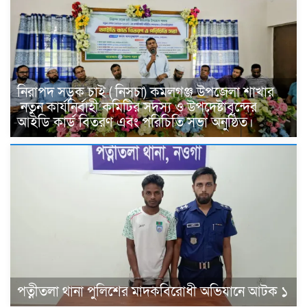
নিরাপদ সড়ক চাই ( নিসচা) কমলগঞ্জ উপজেলা শাখার
নতুন কার্যনির্বাহী কমিটির সদস্য ও উপদেষ্টাবৃন্দের
আইডি কার্ড বিতরণ এবং পরিচিতি সভা অনুষ্ঠিত।
পত্নীতলা থানা পুলিশের মাদকবিরোধী অভিযানে আটক ১