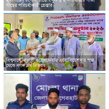
মুন্সীগঞ্জের টংগীবাড়ীতে ৭ ফুট ৬ ইঞ্চি উচ্চতার গাঁজা
গাছের পরিচর্যাকারী গ্রেপ্তার।
বিশ্বনাথে ‘প্রবাসী ওয়েলফেয়ার এসোসিয়েশন’র পক্ষ
থেকে নগদ অর্থ বিতরণ