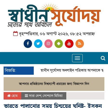
বৃহস্পতিবার, ০৬ অগাস্ট ২০২৬, ০৮:৫২ অপরাহ্ন
Toggle
navigation
বিজ্ঞপ্তি:
স্বাধীন সূর্যোদয় অনলাইন পত্রিকায় আপনাকে স্বা
হোম
সারা দেশ
,
সোশ্যাল মিডিয়া
ভারতে পালানোর সময় চিন্ময়ের ঘনিষ্ট- ইসকন