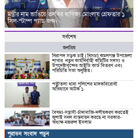
মন্ত্রীর নাম ভাঙিয়ে তদবির বাণিজ্য মোংলায় গ্রেফতার ১
সিল-স্টাম্প প্যাড জব্দ।
সর্বশেষ
জনপ্রিয়
নিরাপদ সড়ক চাই ( নিসচা) কমলগঞ্জ উপজেলা
শাখার নতুন কার্যনির্বাহী কমিটির সদস্য ও
উপদেষ্টাবৃন্দের আইডি কার্ড বিতরণ এবং
পরিচিতি সভা অনুষ্ঠিত।
পত্নীতলা থানা পুলিশের মাদকবিরোধী
অভিযানে আটক ১
বৈষম্য-সন্ত্রাসী-চাঁদাবাজি-দলীয়করণ করতেই
জুলাই সনদ বাস্তবায়ন করছে না সরকার-
অধ্যক্ষ নজরুল ইসলাম
পুরাতন সংবাদ পড়ুন