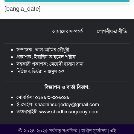
[bangla_date]
ঠাকুরগাঁওয়ে ২২০ পিস ইয়াবা, ৯ বোতল
ফেন্সিডিল ও ৩২ হাজার টাকা উদ্ধার, আটক ১
আমাদের সম্পর্কে
গোপনীয়তা নীতি
মুন্সীগঞ্জ লৌহজংয়ে শিক্ষার্থীদের নিয়ে
মাদকবিরোধী ক্যাম্পেইন
সম্পাদক: আল-আমিন চৌধুরী
প্রকাশক: ইয়াছিন আহমেদ শরীফ
সহকারী প্রকাশক: মেহেদী হাসান রানা
নিউজ এডিটর: নাজমুল হক
বিজ্ঞাপন ও বার্তা বিভাগ:
মোবাইল: ০১৮৮৩-৩০৬০৪৮
ই-মেইল: shadhinsurjodoy@gmail.com
ওয়েবসাইট: www.shadhinsurjodoy.com
© ২০২৪-২০২৫ সর্বস্বত্ব সংরক্ষিত | স্বাধীন সূর্যোদয় | এই