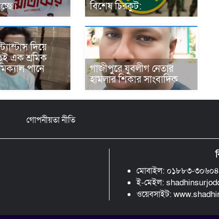
চ্ছে।
বিশেষ চিরকুট:
ট্যাস্টাস দিয়ে
েই এক শ্রমিক
মিক্যাল পানে
গাজীপুরে যুবলীগ নেতার
হামলার শিকার সাংবাদিক
গোপনীয়তা নীতি
ব
মোবাইল: ০১৮৮৩-৩০৬০
ই-মেইল: shadhinsurjo
ওয়েবসাইট: www.shadh