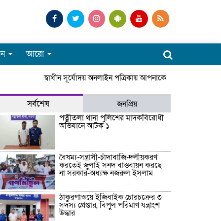
পন
আরো
স্বাধীন সূর্যোদয় অনলাইন পত্রিকায় আপনাকে স্বাগতম। সারাদেশ
সর্বশেষ
জনপ্রিয়
পত্নীতলা থানা পুলিশের মাদকবিরোধী
অভিযানে আটক ১
বৈষম্য-সন্ত্রাসী-চাঁদাবাজি-দলীয়করণ
করতেই জুলাই সনদ বাস্তবায়ন করছে
না সরকার-অধ্যক্ষ নজরুল ইসলাম
ঠাকুরগাঁওয়ে ইজিবাইক চোরচক্রের ৩
সদস্য গ্রেপ্তার, বিপুল পরিমাণ যন্ত্রাংশ
উদ্ধার ‎