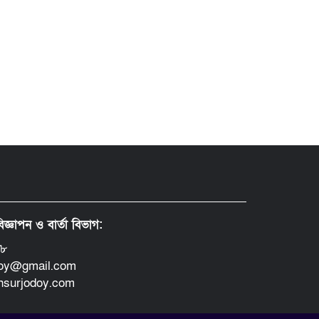
িজ্ঞাপন ও বার্তা বিভাগ:
৪৮
doy@gmail.com
insurjodoy.com