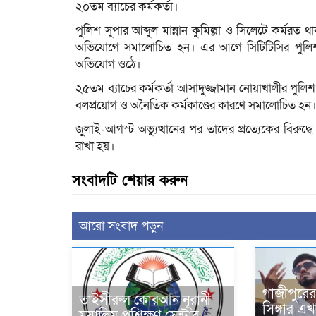
২০তম ব্যাচের কর্মকর্তা।
পুলিশ সুপার আব্দুল মান্নান কুমিল্লা ও সিলেটে কর্মরত 
অভিযোগে সমালোচিত হন। এর আগে সিটিটিসির পুলিশ স
অভিযোগ ওঠে।
২৫তম ব্যাচের কর্মকর্তা আসাদুজ্জামান নোয়াখালীর পুলিশ
বলপ্রয়োগ ও অনৈতিক কর্মকাণ্ডের কারণে সমালোচিত হন
জুলাই-আগস্ট অভ্যুত্থানের পর তাদের প্রত্যেকের বিরুদ্
রাখা হয়।
সংবাদটি শেয়ার করুন
আরো সংবাদ পড়ুন
গাজীপুরে
তাইসীরুল কোরআন নূরানী
সিঙ্গার এ
মুয়াল্লিম প্রশিক্ষণ সেন্টার