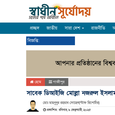
প্রচ্ছদ
জাতীয়
সারা দেশ
রাজনীতি
অ
বিজ্ঞপ্তি:
হোম
গাজীপুর
সাবেক ডিআইজি মোল্লা নজরুল ইসলাম
মোঃ মাহবুবুর রহমান সোহেল(স্টাফ রিপোর্টার)
প্রকাশিত: রবিবার, ৯ ফেব্রুয়ারী, ২০২৫