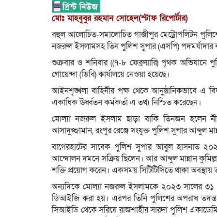
মোঃ মাহবুবুর রহমান সোহেল(স্টাফ রিপোর্টার)
বহুল আলোচিত-সমালোচিত গাজীপুর মেট্রোপলিটন পুলি
নজরুল ইসলামসহ তিন পুলিশ সুপার (এসপি) পদমর্যাদার 
শুক্রবার ও শনিবার ((৭-৮ ফেব্রুয়ারি) পৃথক অভিযান
গোয়েন্দা (ডিবি) কার্যালয়ে নেওয়া হয়েছে।
আইনশৃঙ্খলা বাহিনীর পক্ষ থেকে আনুষ্ঠানিকভাবে এ ব
একাধিক ঊর্ধ্বতন কর্মকর্তা এ তথ্য নিশ্চিত করেছেন।
মোল্যা নজরুল ইসলাম ছাড়া বাকি তিনজন হলেন নীলফামা
আসাদুজ্জামান, রংপুর রেঞ্জে সংযুক্ত পুলিশ সুপার আব্দুল
বাগেরহাটের সাবেক পুলিশ সুপার আবুল হাসনাত ২০২৪
আন্দোলন দমনে সক্রিয় ছিলেন। আর আব্দুল মান্নান কুমিল
শক্তি প্রয়োগ করেন। একসময় সিটিটিসিতে থাকা অবস্থায়
অন্যদিকে মোল্যা নজরুল ইসলামকে ২০২৩ সালের ৩১ ম
ডিআইজি করা হয়। এরপর তিনি পুলিশের অপরাধ তদন্ত 
সিআইডি থেকে সরিয়ে রাজশাহীর সারদা পুলিশ একাডেমিত