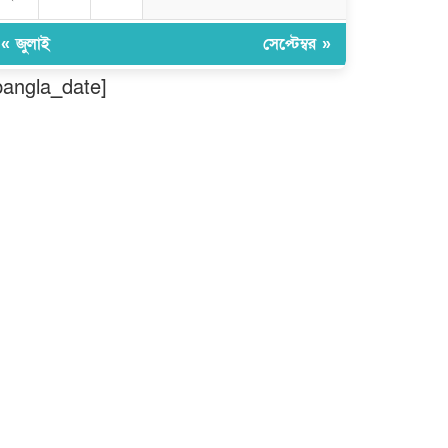
মুন্সীগঞ্জ লৌহজংয়ে শিক্ষার্থীদের নিয়ে
মাদকবিরোধী ক্যাম্পেইন
« জুলাই
সেপ্টেম্বর »
bangla_date]
ছড়া ও কবিতায় অনন্য অবদান: ‘নওয়াব
ফয়জুন্নেসা চৌধুরানী স্বর্ণপদক’ পেলেন
কবি এম. আব্দুল কাইয়ুম