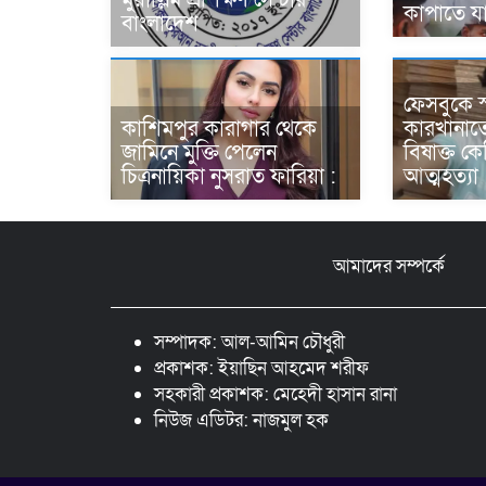
কাপাতে যা
বাংলাদেশ
ফেসবুকে স্
কাশিমপুর কারাগার থেকে
কারখানাত
জামিনে মুক্তি পেলেন
বিষাক্ত কে
চিত্রনায়িকা নুসরাত ফারিয়া :
আত্মহত্যা
আমাদের সম্পর্কে
সম্পাদক: আল-আমিন চৌধুরী
প্রকাশক: ইয়াছিন আহমেদ শরীফ
সহকারী প্রকাশক: মেহেদী হাসান রানা
নিউজ এডিটর: নাজমুল হক