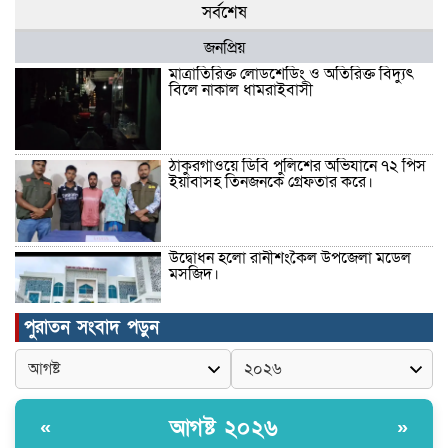
সর্বশেষ
জনপ্রিয়
মাত্রাতিরিক্ত লোডশেডিং ও অতিরিক্ত বিদ্যুৎ
বিলে নাকাল ধামরাইবাসী
ঠাকুরগাঁওয়ে ডিবি পুলিশের অভিযানে ৭২ পিস
ইয়াবাসহ তিনজনকে গ্রেফতার করে।
উদ্বোধন হলো রানীশংকৈল উপজেলা মডেল
মসজিদ।
পুরাতন সংবাদ পড়ুন
কুমিল্লা প্রেসক্লাবে তিন সাবেক সভাপতিকে
স্মরণ
আগষ্ট ২০২৬
«
»
জলবায়ু পরিবর্তনের বিরূপ প্রভাব