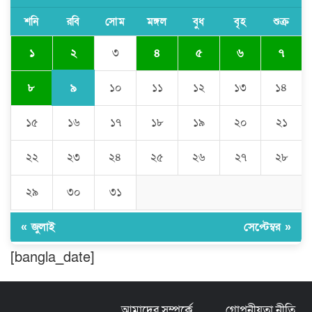
মোকাবেলায়, বৃক্ষ রোপণ কর্মসূচি।
শনি
রবি
সোম
মঙ্গল
বুধ
বৃহ
শুক্র
২
১
৩
৪
৫
৬
৭
চৌদ্দগ্রামে পুলিশের প্রতি জনগণের আস্থা
ফেরাতে বিশেষ ভূমিকা রাখছেন ওসি আরিফ
হোসাইন
৯
৮
১০
১১
১২
১৩
১৪
১৫
১৬
১৭
১৮
১৯
২০
২১
লালমনিরহাট দলিল লেখক সমিতির ত্রি-বার্ষিক
নির্বাচন সম্পন্ন, সভাপতি সিরাজুল ও সাধারণ
সম্পাদক হামিদুর
২২
২৩
২৪
২৫
২৬
২৭
২৮
শিক্ষার্থীকে সত্যিকারের মানুষ হিসেবে গড়ে
২৯
৩০
৩১
তুলতে হবে -জবি ভিসি ড. রইছ উদদীন
« জুলাই
সেপ্টেম্বর »
সড়ক নিরাপত্তা ও জনসচেতনতা তৈরিতে
[bangla_date]
অবদানের সড়ক যোদ্ধা পদক পেলেন নিসচা
কমলগঞ্জ শাখার সভাপতি মোঃ আব্দুস সালাম।
আমাদের সম্পর্কে
গোপনীয়তা নীতি