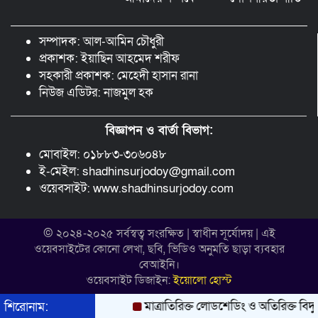
বগুড়ায় দিনমজুরের বাজারে শাহ্ ফতেহ আলী
বাসের তাণ্ডব: প্রাণ হারালেন ৬ জন,
আশঙ্কাজনক অবস্থায় চিকিৎসাধীন বহু
সম্পাদক: আল-আমিন চৌধুরী
প্রকাশক: ইয়াছিন আহমেদ শরীফ
সহকারী প্রকাশক: মেহেদী হাসান রানা
নিউজ এডিটর: নাজমুল হক
বিজ্ঞাপন ও বার্তা বিভাগ:
মোবাইল: ০১৮৮৩-৩০৬০৪৮
ই-মেইল: shadhinsurjodoy@gmail.com
ওয়েবসাইট: www.shadhinsurjodoy.com
© ২০২৪-২০২৫ সর্বস্বত্ব সংরক্ষিত | স্বাধীন সূর্যোদয় | এই
ওয়েবসাইটের কোনো লেখা, ছবি, ভিডিও অনুমতি ছাড়া ব্যবহার
বেআইনি।
ওয়েবসাইট ডিজাইন:
ইয়োলো হোস্ট
মাত্রাতিরিক্ত লোডশেডিং ও অতিরিক্ত বিদ্যুৎ 
শিরোনাম: