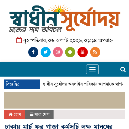
বৃহস্পতিবার, ০৬ অগাস্ট ২০২৬, ০১:১৪ অপরাহ্ন
Toggle
navigation
বিজ্ঞপ্তি:
স্বাধীন সূর্যোদয় অনলাইন পত্রিকায় আপনাকে স্বাগতম।
হোম
সারা দেশ
ঢাকায় মার্চ ফর গাজা কর্মসূচি লক্ষ মানুষের