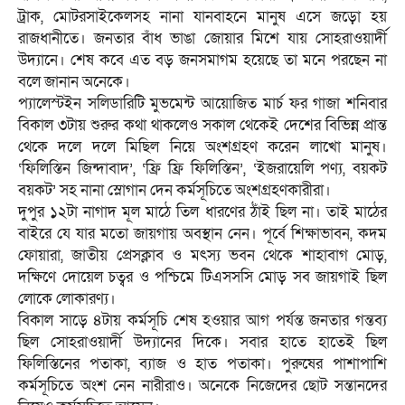
ট্রাক, মোটরসাইকেলসহ নানা যানবাহনে মানুষ এসে জড়ো হয়
রাজধানীতে। জনতার বাঁধ ভাঙা জোয়ার মিশে যায় সোহরাওয়ার্দী
উদ্যানে। শেষ কবে এত বড় জনসমাগম হয়েছে তা মনে পরছেন না
বলে জানান অনেকে।
প্যালেস্টইন সলিডারিটি মুভমেন্ট আয়োজিত মার্চ ফর গাজা শনিবার
বিকাল ৩টায় শুরুর কথা থাকলেও সকাল থেকেই দেশের বিভিন্ন প্রান্ত
থেকে দলে দলে মিছিল নিয়ে অংশগ্রহণ করেন লাখো মানুষ।
‘ফিলিস্তিন জিন্দাবাদ’, ‘ফ্রি ফ্রি ফিলিস্তিন’, ‘ইজরায়েলি পণ্য, বয়কট
বয়কট’ সহ নানা স্লোগান দেন কর্মসূচিতে অংশগ্রহণকারীরা।
দুপুর ১২টা নাগাদ মূল মাঠে তিল ধারণের ঠাঁই ছিল না। তাই মাঠের
বাইরে যে যার মতো জায়গায় অবস্থান নেন। পূর্বে শিক্ষাভাবন, কদম
ফোয়ারা, জাতীয় প্রেসক্লাব ও মৎস্য ভবন থেকে শাহাবাগ মোড়,
দক্ষিণে দোয়েল চত্বর ও পশ্চিমে টিএসসসি মোড় সব জায়গাই ছিল
লোকে লোকারণ্য।
বিকাল সাড়ে ৪টায় কর্মসূচি শেষ হওয়ার আগ পর্যন্ত জনতার গন্তব্য
ছিল সোহরাওয়ার্দী উদ্যানের দিকে। সবার হাতে হাতেই ছিল
ফিলিস্তিনের পতাকা, ব্যাজ ও হাত পতাকা। পুরুষের পাশাপাশি
কর্মসূচিতে অংশ নেন নারীরাও। অনেকে নিজেদের ছোট সন্তানদের