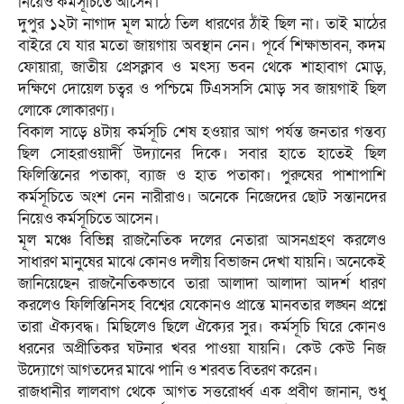
নিয়েও কর্মসূচিতে আসেন।
দুপুর ১২টা নাগাদ মূল মাঠে তিল ধারণের ঠাঁই ছিল না। তাই মাঠের
বাইরে যে যার মতো জায়গায় অবস্থান নেন। পূর্বে শিক্ষাভাবন, কদম
ফোয়ারা, জাতীয় প্রেসক্লাব ও মৎস্য ভবন থেকে শাহাবাগ মোড়,
দক্ষিণে দোয়েল চত্বর ও পশ্চিমে টিএসসসি মোড় সব জায়গাই ছিল
লোকে লোকারণ্য।
বিকাল সাড়ে ৪টায় কর্মসূচি শেষ হওয়ার আগ পর্যন্ত জনতার গন্তব্য
ছিল সোহরাওয়ার্দী উদ্যানের দিকে। সবার হাতে হাতেই ছিল
ফিলিস্তিনের পতাকা, ব্যাজ ও হাত পতাকা। পুরুষের পাশাপাশি
কর্মসূচিতে অংশ নেন নারীরাও। অনেকে নিজেদের ছোট সন্তানদের
নিয়েও কর্মসূচিতে আসেন।
মূল মঞ্চে বিভিন্ন রাজনৈতিক দলের নেতারা আসনগ্রহণ করলেও
সাধারণ মানুষের মাঝে কোনও দলীয় বিভাজন দেখা যায়নি। অনেকেই
জানিয়েছেন রাজনৈতিকভাবে তারা আলাদা আলাদা আদর্শ ধারণ
করলেও ফিলিস্তিনিসহ বিশ্বের যেকোনও প্রান্তে মানবতার লঙ্ঘন প্রশ্নে
তারা ঐক্যবদ্ধ। মিছিলেও ছিলে ঐক্যের সুর। কর্মসূচি ঘিরে কোনও
ধরনের অপ্রীতিকর ঘটনার খবর পাওয়া যায়নি। কেউ কেউ নিজ
উদ্যোগে আগতদের মাঝে পানি ও শরবত বিতরণ করেন।
রাজধানীর লালবাগ থেকে আগত সত্তরোর্ধ্ব এক প্রবীণ জানান, শুধু