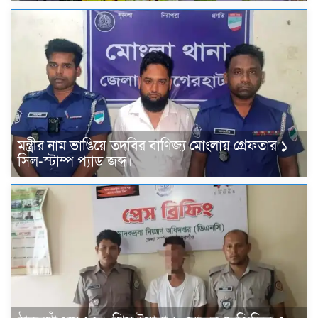
মন্ত্রীর নাম ভাঙিয়ে তদবির বাণিজ্য মোংলায় গ্রেফতার ১
সিল-স্টাম্প প্যাড জব্দ।