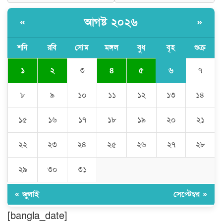
আগষ্ট ২০২৬
«
»
ঘণ্টার পর ঘণ্টা বিদ্যুৎহীন মৌলভীবাজার:
অতিরিক্ত বিলে দিশেহারা গ্রাহক, তীব্র ক্ষোভ
শনি
রবি
সোম
মঙ্গল
বুধ
বৃহ
শুক্র
৬
১
২
৩
৪
৫
৭
বিশ্বনাথে ‘প্রবাসী ওয়েলফেয়ার
এসোসিয়েশন’র পক্ষ থেকে নগদ অর্থ বিতরণ
৮
৯
১০
১১
১২
১৩
১৪
১৫
১৬
১৭
১৮
১৯
২০
২১
মন্ত্রীর নাম ভাঙিয়ে তদবির বাণিজ্য মোংলায়
গ্রেফতার ১ সিল-স্টাম্প প্যাড জব্দ।
২২
২৩
২৪
২৫
২৬
২৭
২৮
২৯
৩০
৩১
ঠাকুরগাঁওয়ে ২২০ পিস ইয়াবা, ৯ বোতল
ফেন্সিডিল ও ৩২ হাজার টাকা উদ্ধার, আটক ১
« জুলাই
সেপ্টেম্বর »
[bangla_date]