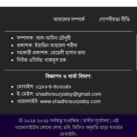
মুন্সীগঞ্জ লৌহজংয়ে শিক্ষার্থীদের নিয়ে
মাদকবিরোধী ক্যাম্পেইন
আমাদের সম্পর্কে
গোপনীয়তা নীতি
ছড়া ও কবিতায় অনন্য অবদান: ‘নওয়াব
ফয়জুন্নেসা চৌধুরানী স্বর্ণপদক’ পেলেন কবি
সম্পাদক: আল-আমিন চৌধুরী
এম. আব্দুল কাইয়ুম
প্রকাশক: ইয়াছিন আহমেদ শরীফ
সহকারী প্রকাশক: মেহেদী হাসান রানা
নিউজ এডিটর: নাজমুল হক
বিজ্ঞাপন ও বার্তা বিভাগ:
মোবাইল: ০১৮৮৩-৩০৬০৪৮
ই-মেইল: shadhinsurjodoy@gmail.com
ওয়েবসাইট: www.shadhinsurjodoy.com
© ২০২৪-২০২৫ সর্বস্বত্ব সংরক্ষিত | স্বাধীন সূর্যোদয় | এই
ওয়েবসাইটের কোনো লেখা, ছবি, ভিডিও অনুমতি ছাড়া ব্যবহার
বেআইনি।