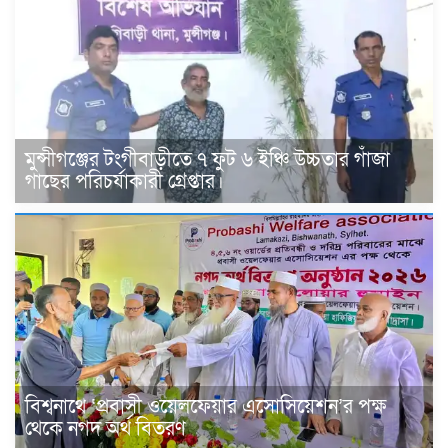
মুন্সীগঞ্জের টংগীবাড়ীতে ৭ ফুট ৬ ইঞ্চি উচ্চতার গাঁজা
গাছের পরিচর্যাকারী গ্রেপ্তার।
বিশ্বনাথে ‘প্রবাসী ওয়েলফেয়ার এসোসিয়েশন’র পক্ষ
থেকে নগদ অর্থ বিতরণ