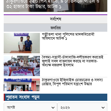
ঠাকুরগাঁওয়ে ২২০ পিস ইয়াবা, ৯ বোতল ফেন্সিডিল ও
৩২ হাজার টাকা উদ্ধার, আটক ১
সর্বশেষ
জনপ্রিয়
পত্নীতলা থানা পুলিশের মাদকবিরোধী
অভিযানে আটক ১
বৈষম্য-সন্ত্রাসী-চাঁদাবাজি-দলীয়করণ করতেই
জুলাই সনদ বাস্তবায়ন করছে না সরকার-
অধ্যক্ষ নজরুল ইসলাম
ঠাকুরগাঁওয়ে ইজিবাইক চোরচক্রের ৩ সদস্য
গ্রেপ্তার, বিপুল পরিমাণ যন্ত্রাংশ উদ্ধার ‎
পুরাতন সংবাদ পড়ুন
মুন্সীগঞ্জের টংগীবাড়ীতে ৭ ফুট ৬ ইঞ্চি উচ্চতার
গাঁজা গাছের পরিচর্যাকারী গ্রেপ্তার।