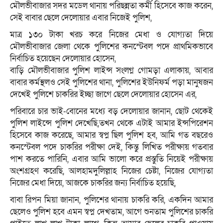
মৌলভীবাজার সদর মডেল থানায় পরিছন্নতা কর্মী হিসেবে কাজ করেন,
সেই বাবার ছেলে দেলোয়ার এবার নিজেই পুলিশ,
মাত্র ১৩০ টাকা খরচ করে নিজের মেধা ও যোগ্যতা দিয়ে
মৌলভীবাজার জেলা থেকে পুলিশের কনস্টেবল পদে প্রাথমিকভাবে
নির্বাচিত হয়েছেন দেলোয়ার হোসেন,
বাড়ি মৌলভীবাজার পুলিশ লাইন্স সংলগ্ন গোমড়া এলাকায়, আবার
বাবার কর্মস্থলও সেই পুলিশের থানা, পুলিশের ইউনিফর্ম পড়া মানুষজন
দেখেই পুলিশে চাকরির ইচ্ছা জাগে ছেলে দেলোয়ার হোসেন এর,
পরিবারে চার ভাই-বোনের মধ্যে বড় দেলোয়ার জানান, ছোট থেকেই
পুলিশ লাইন্সে পুলিশ দেখেছি,তখন থেকে এটাই আমার ইন্সপিরেশন
হিসেবে কাজ করেছে, আমার স্বপ্ন ছিল পুলিশ হব, আমি গত বছরেও
কনস্টেবল পদে চাকরির পরীক্ষা দেই, কিন্তু লিখিত পরীক্ষায় গতবার
পাশ করতে পারিনি, এবার আমি ভালো করে প্রস্তুতি নিয়েই পরীক্ষায়
অংশগ্রহণ করেছি, আলহামদুলিল্লাহ নিজের চেষ্টা, নিজের যোগ্যতা
নিজের মেধা দিয়ে, আজকে চাকরির জন্য নির্বাচিত হয়েছি,
বাবা রিপন মিয়া জানান, পুলিশের থানায় চাকরি করি, একদিন আমার
ছেলেও পুলিশ হবে এমন স্বপ্ন দেখতাম, আগে শুনতাম পুলিশের চাকরি