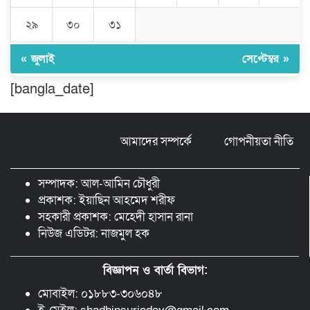
শিক্ষার্থীকে সত্যিকারের মানুষ হিসেবে গড়ে
২৯
৩০
৩১
তুলতে হবে -জবি ভিসি ড. রইছ উদদীন
« জুলাই
সেপ্টেম্বর »
সড়ক নিরাপত্তা ও জনসচেতনতা তৈরিতে
[bangla_date]
অবদানের সড়ক যোদ্ধা পদক পেলেন নিসচা
কমলগঞ্জ শাখার সভাপতি মোঃ আব্দুস সালাম।
আমাদের সম্পর্কে
গোপনীয়তা নীতি
বগুড়ায় দিনমজুরের বাজারে শাহ্ ফতেহ আলী
বাসের তাণ্ডব: প্রাণ হারালেন ৬ জন,
আশঙ্কাজনক অবস্থায় চিকিৎসাধীন বহু
সম্পাদক: আল-আমিন চৌধুরী
প্রকাশক: ইয়াছিন আহমেদ শরীফ
সহকারী প্রকাশক: মেহেদী হাসান রানা
নিউজ এডিটর: নাজমুল হক
বিজ্ঞাপন ও বার্তা বিভাগ:
মোবাইল: ০১৮৮৩-৩০৬০৪৮