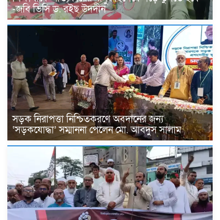
-জবি ভিসি ড. রইছ উদদীন
সড়ক নিরাপত্তা নিশ্চিতকরণে অবদানের জন্য
‘সড়কযোদ্ধা’ সম্মাননা পেলেন মো. আবদুস সালাম