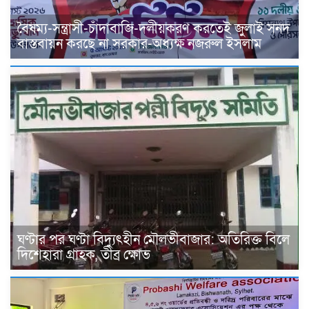
বৈষম্য-সন্ত্রাসী-চাঁদাবাজি-দলীয়করণ করতেই জুলাই সনদ
বাস্তবায়ন করছে না সরকার-অধ্যক্ষ নজরুল ইসলাম
ঘণ্টার পর ঘণ্টা বিদ্যুৎহীন মৌলভীবাজার: অতিরিক্ত বিলে
দিশেহারা গ্রাহক, তীব্র ক্ষোভ