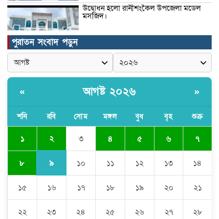
উদ্বোধন হলো রানীশংকৈল উপজেলা মডেল
মসজিদ।
পুরাতন সংবাদ পড়ুন
কুমিল্লা প্রেসক্লাবে তিন সাবেক সভাপতিকে
স্মরণ
আগষ্ট ২০২৬
«
»
জলবায়ু পরিবর্তনের বিরূপ প্রভাব
মোকাবেলায়, বৃক্ষ রোপণ কর্মসূচি।
শনি
রবি
সোম
মঙ্গল
বুধ
বৃহ
শুক্র
২
১
৩
৪
৫
৬
৭
চৌদ্দগ্রামে পুলিশের প্রতি জনগণের আস্থা
ফেরাতে বিশেষ ভূমিকা রাখছেন ওসি আরিফ
হোসাইন
৯
৮
১০
১১
১২
১৩
১৪
১৫
১৬
১৭
১৮
১৯
২০
২১
লালমনিরহাট দলিল লেখক সমিতির ত্রি-বার্ষিক
নির্বাচন সম্পন্ন, সভাপতি সিরাজুল ও সাধারণ
সম্পাদক হামিদুর
২২
২৩
২৪
২৫
২৬
২৭
২৮