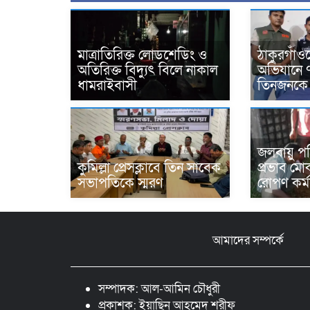
মাত্রাতিরিক্ত লোডশেডিং ও
ঠাকুরগাঁও
অতিরিক্ত বিদ্যুৎ বিলে নাকাল
অভিযানে 
ধামরাইবাসী
তিনজনকে 
জলবায়ু প
কুমিল্লা প্রেসক্লাবে তিন সাবেক
প্রভাব মোক
সভাপতিকে স্মরণ
রোপণ কর্ম
আমাদের সম্পর্কে
সম্পাদক: আল-আমিন চৌধুরী
প্রকাশক: ইয়াছিন আহমেদ শরীফ