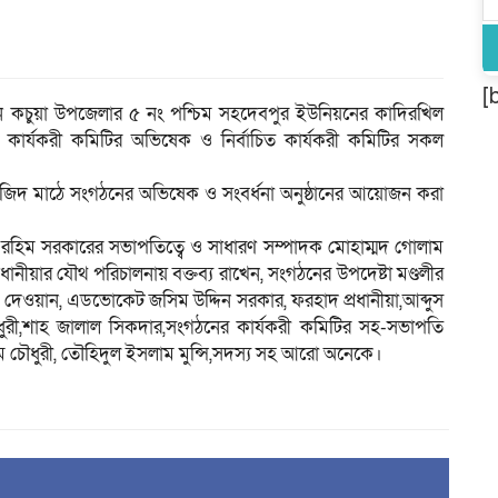
[
 কচুয়া উপজেলার ৫ নং পশ্চিম সহদেবপুর ইউনিয়নের কাদিরখিল
ার্যকরী কমিটির অভিষেক ও নির্বাচিত কার্যকরী কমিটির সকল
িদ মাঠে সংগঠনের অভিষেক ও সংবর্ধনা অনুষ্ঠানের আয়োজন করা
ুর রহিম সরকারের সভাপতিত্বে ও সাধারণ সম্পাদক মোহাম্মদ গোলাম
নীয়ার যৌথ পরিচালনায় বক্তব্য রাখেন, সংগঠনের উপদেষ্টা মণ্ডলীর
রিম দেওয়ান, এডভোকেট জসিম উদ্দিন সরকার, ফরহাদ প্রধানীয়া,আব্দুস
চৌধুরী,শাহ জালাল সিকদার,সংগঠনের কার্যকরী কমিটির সহ-সভাপতি
আলম চৌধুরী, তৌহিদুল ইসলাম মুন্সি,সদস্য সহ আরো অনেকে।