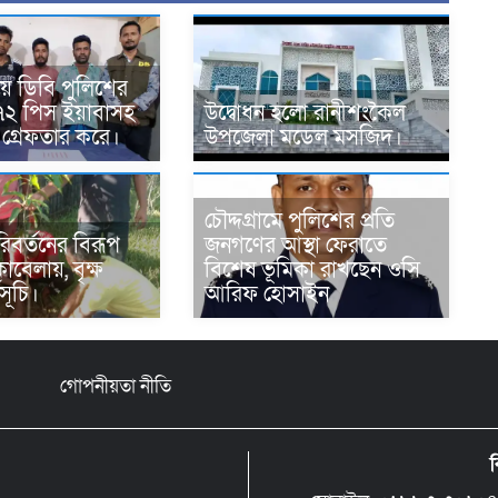
য়ে ডিবি পুলিশের
৭২ পিস ইয়াবাসহ
উদ্বোধন হলো রানীশংকৈল
গ্রেফতার করে।
উপজেলা মডেল মসজিদ।
চৌদ্দগ্রামে পুলিশের প্রতি
রিবর্তনের বিরূপ
জনগণের আস্থা ফেরাতে
াবেলায়, বৃক্ষ
বিশেষ ভূমিকা রাখছেন ওসি
সূচি।
আরিফ হোসাইন
গোপনীয়তা নীতি
ব