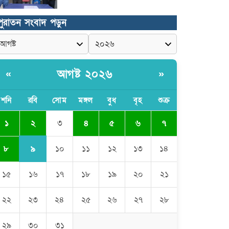
উদ্বোধন হলো রানীশংকৈল উপজেলা
পুরাতন সংবাদ পড়ুন
মডেল মসজিদ।
কুমিল্লা প্রেসক্লাবে তিন সাবেক
সভাপতিকে স্মরণ
আগষ্ট ২০২৬
«
»
জলবায়ু পরিবর্তনের বিরূপ প্রভাব
শনি
রবি
সোম
মঙ্গল
বুধ
বৃহ
শুক্র
মোকাবেলায়, বৃক্ষ রোপণ কর্মসূচি।
২
১
৩
৪
৫
৬
৭
চৌদ্দগ্রামে পুলিশের প্রতি জনগণের আস্থা
৯
৮
১০
১১
১২
১৩
১৪
ফেরাতে বিশেষ ভূমিকা রাখছেন ওসি
আরিফ হোসাইন
১৫
১৬
১৭
১৮
১৯
২০
২১
লালমনিরহাট দলিল লেখক সমিতির ত্রি-
বার্ষিক নির্বাচন সম্পন্ন, সভাপতি
সিরাজুল ও সাধারণ সম্পাদক হামিদুর
২২
২৩
২৪
২৫
২৬
২৭
২৮
শিক্ষার্থীকে সত্যিকারের মানুষ হিসেবে
২৯
৩০
৩১