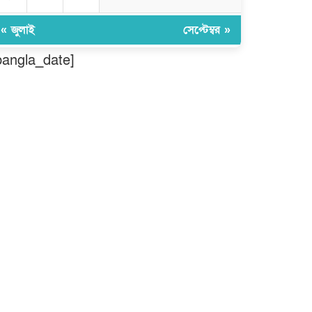
গড়ে তুলতে হবে -জবি ভিসি ড. রইছ
উদদীন
« জুলাই
সেপ্টেম্বর »
সড়ক নিরাপত্তা ও জনসচেতনতা
bangla_date]
তৈরিতে অবদানের সড়ক যোদ্ধা পদক
পেলেন নিসচা কমলগঞ্জ শাখার সভাপতি
মোঃ আব্দুস সালাম।