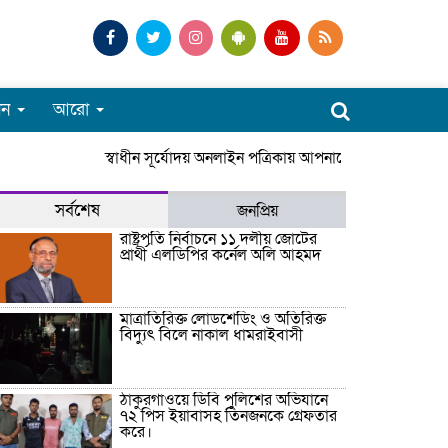
পন
আরো
স্বাধীন সূর্যোদয় অনলাইন পত্রিকায় আপনাকে স্বাগতম। সারাদ
সর্বশেষ
জনপ্রিয়
রাষ্ট্রপতি নির্বাচনে ১১ দলীয় জোটের
প্রার্থী এলডিপির কর্নেল অলি আহমদ
মাত্রাতিরিক্ত লোডশেডিং ও অতিরিক্ত
বিদ্যুৎ বিলে নাকাল ধামরাইবাসী
ঠাকুরগাঁওয়ে ডিবি পুলিশের অভিযানে
৭২ পিস ইয়াবাসহ তিনজনকে গ্রেফতার
করে।