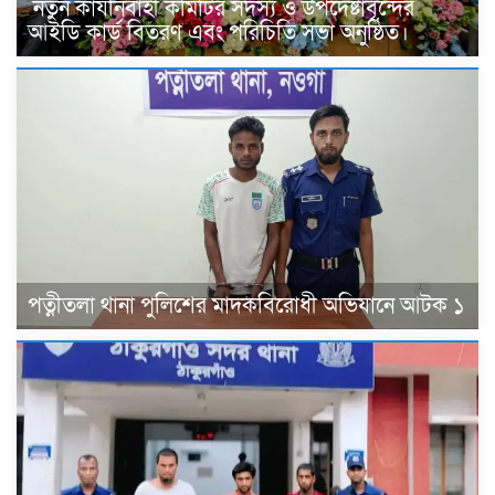
নতুন কার্যনির্বাহী কমিটির সদস্য ও উপদেষ্টাবৃন্দের
আইডি কার্ড বিতরণ এবং পরিচিতি সভা অনুষ্ঠিত।
পত্নীতলা থানা পুলিশের মাদকবিরোধী অভিযানে আটক ১