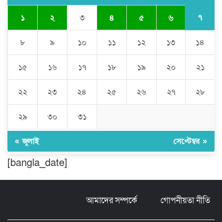
৭
১
২
৩
৪
৫
৬
ঘণ্টার পর ঘণ্টা বিদ্যুৎহীন মৌলভীবাজার:
অতিরিক্ত বিলে দিশেহারা গ্রাহক, তীব্র ক্ষোভ
৮
৯
১০
১১
১২
১৩
১৪
১৫
১৬
১৭
১৮
১৯
২০
২১
বিশ্বনাথে ‘প্রবাসী ওয়েলফেয়ার
এসোসিয়েশন’র পক্ষ থেকে নগদ অর্থ বিতরণ
২২
২৩
২৪
২৫
২৬
২৭
২৮
২৯
৩০
৩১
মন্ত্রীর নাম ভাঙিয়ে তদবির বাণিজ্য মোংলায়
গ্রেফতার ১ সিল-স্টাম্প প্যাড জব্দ।
« জুলাই
সেপ্টেম্বর »
[bangla_date]
ঠাকুরগাঁওয়ে ২২০ পিস ইয়াবা, ৯ বোতল
ফেন্সিডিল ও ৩২ হাজার টাকা উদ্ধার, আটক ১
আমাদের সম্পর্কে
গোপনীয়তা নীতি
মুন্সীগঞ্জ লৌহজংয়ে শিক্ষার্থীদের নিয়ে