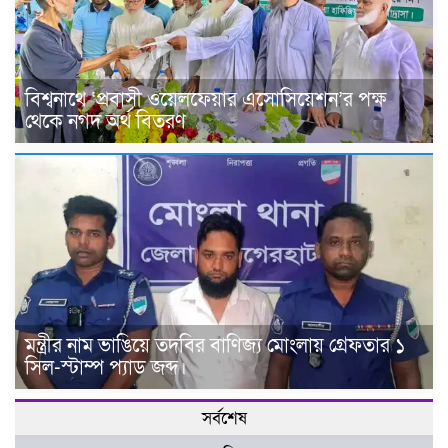
বিশ্বনাথে ‘প্রবাসী ওয়েলফেয়ার এসোসিয়েশন’র পক্ষ
থেকে নগদ অর্থ বিতরণ
মন্ত্রীর নাম ভাঙিয়ে তদবির বাণিজ্য মোংলায় গ্রেফতার ১
সিল-স্টাম্প প্যাড জব্দ।
সর্বশেষ