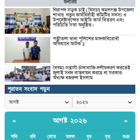
জনপ্রিয়
নিরাপদ সড়ক চাই ( নিসচা) কমলগঞ্জ উপজেলা
শাখার নতুন কার্যনির্বাহী কমিটির সদস্য ও
উপদেষ্টাবৃন্দের আইডি কার্ড বিতরণ এবং
পরিচিতি সভা অনুষ্ঠিত।
পত্নীতলা থানা পুলিশের মাদকবিরোধী
অভিযানে আটক ১
বৈষম্য-সন্ত্রাসী-চাঁদাবাজি-দলীয়করণ করতেই
জুলাই সনদ বাস্তবায়ন করছে না সরকার-
অধ্যক্ষ নজরুল ইসলাম
পুরাতন সংবাদ পড়ুন
ঠাকুরগাঁওয়ে ইজিবাইক চোরচক্রের ৩ সদস্য
গ্রেপ্তার, বিপুল পরিমাণ যন্ত্রাংশ উদ্ধার ‎
আগষ্ট ২০২৬
«
»
মুন্সীগঞ্জের টংগীবাড়ীতে ৭ ফুট ৬ ইঞ্চি উচ্চতার
গাঁজা গাছের পরিচর্যাকারী গ্রেপ্তার।
শনি
রবি
সোম
মঙ্গল
বুধ
বৃহ
শুক্র