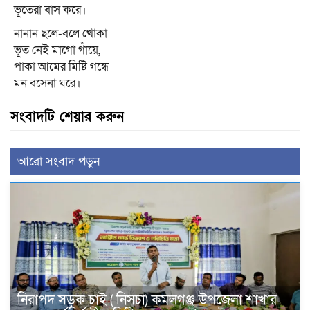
ভূতেরা বাস করে।
নানান ছলে-বলে খোকা
ভূত নেই মাগো গাঁয়ে,
পাকা আমের মিষ্টি গন্ধে
মন বসেনা ঘরে।
সংবাদটি শেয়ার করুন
আরো সংবাদ পড়ুন
নিরাপদ সড়ক চাই ( নিসচা) কমলগঞ্জ উপজেলা শাখার