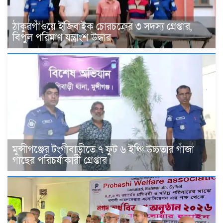
ঠাকুরগাঁওয়ে ইজিবাইক চোরচক্রের ৩ সদস্য গ্রেপ্তার,
বিপুল পরিমাণ যন্ত্রাংশ উদ্ধার ‎
মুন্সীগঞ্জের টংগীবাড়ীতে ৭ ফুট ৬ ইঞ্চি উচ্চতার গাঁজা
গাছের পরিচর্যাকারী গ্রেপ্তার।