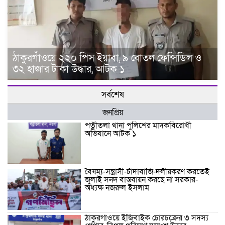
ঠাকুরগাঁওয়ে ২২০ পিস ইয়াবা, ৯ বোতল ফেন্সিডিল ও
৩২ হাজার টাকা উদ্ধার, আটক ১
সর্বশেষ
জনপ্রিয়
পত্নীতলা থানা পুলিশের মাদকবিরোধী
অভিযানে আটক ১
বৈষম্য-সন্ত্রাসী-চাঁদাবাজি-দলীয়করণ করতেই
জুলাই সনদ বাস্তবায়ন করছে না সরকার-
অধ্যক্ষ নজরুল ইসলাম
ঠাকুরগাঁওয়ে ইজিবাইক চোরচক্রের ৩ সদস্য