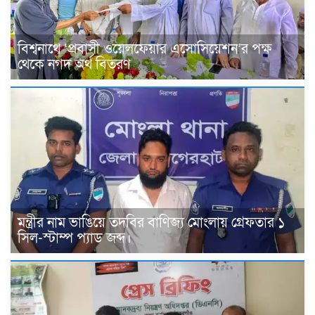
বিশ্বনাথে ‘প্রবাসী ওয়েলফেয়ার এসোসিয়েশন’র পক্ষ
থেকে নগদ অর্থ বিতরণ
মন্ত্রীর নাম ভাঙিয়ে তদবির বাণিজ্য মোংলায় গ্রেফতার ১
সিল-স্টাম্প প্যাড জব্দ।