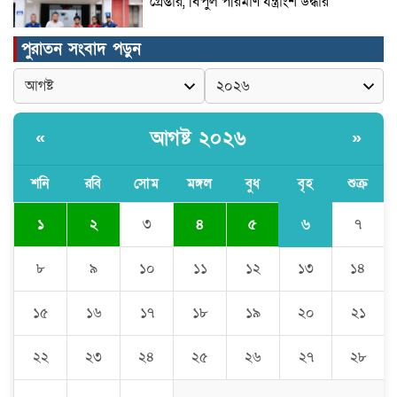
গ্রেপ্তার, বিপুল পরিমাণ যন্ত্রাংশ উদ্ধার ‎
পুরাতন সংবাদ পড়ুন
মুন্সীগঞ্জের টংগীবাড়ীতে ৭ ফুট ৬ ইঞ্চি উচ্চতার
গাঁজা গাছের পরিচর্যাকারী গ্রেপ্তার।
আগষ্ট ২০২৬
«
»
ঘণ্টার পর ঘণ্টা বিদ্যুৎহীন মৌলভীবাজার:
অতিরিক্ত বিলে দিশেহারা গ্রাহক, তীব্র ক্ষোভ
শনি
রবি
সোম
মঙ্গল
বুধ
বৃহ
শুক্র
৬
১
২
৩
৪
৫
৭
বিশ্বনাথে ‘প্রবাসী ওয়েলফেয়ার
এসোসিয়েশন’র পক্ষ থেকে নগদ অর্থ বিতরণ
৮
৯
১০
১১
১২
১৩
১৪
১৫
১৬
১৭
১৮
১৯
২০
২১
মন্ত্রীর নাম ভাঙিয়ে তদবির বাণিজ্য মোংলায়
গ্রেফতার ১ সিল-স্টাম্প প্যাড জব্দ।
২২
২৩
২৪
২৫
২৬
২৭
২৮