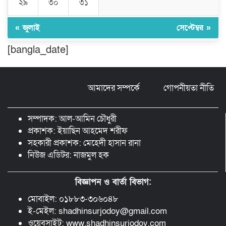
২৯
৩০
৩১
ঠাকুরগাঁওয়ে ২২০ পিস ইয়াবা, ৯ বোতল
ফেন্সিডিল ও ৩২ হাজার টাকা উদ্ধার, আটক ১
« জুলাই
সেপ্টেম্বর »
[bangla_date]
মুন্সীগঞ্জ লৌহজংয়ে শিক্ষার্থীদের নিয়ে
মাদকবিরোধী ক্যাম্পেইন
আমাদের সম্পর্কে
গোপনীয়তা নীতি
ছড়া ও কবিতায় অনন্য অবদান: ‘নওয়াব
ফয়জুন্নেসা চৌধুরানী স্বর্ণপদক’ পেলেন কবি
সম্পাদক: আল-আমিন চৌধুরী
এম. আব্দুল কাইয়ুম
প্রকাশক: ইয়াছিন আহমেদ শরীফ
সহকারী প্রকাশক: মেহেদী হাসান রানা
নিউজ এডিটর: নাজমুল হক
বিজ্ঞাপন ও বার্তা বিভাগ:
মোবাইল: ০১৮৮৩-৩০৬০৪৮
ই-মেইল: shadhinsurjodoy@gmail.com
ওয়েবসাইট: www.shadhinsurjodoy.com