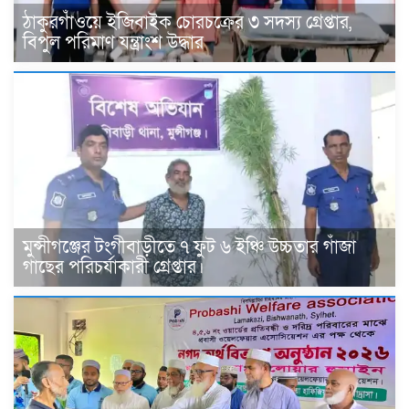
ঠাকুরগাঁওয়ে ইজিবাইক চোরচক্রের ৩ সদস্য গ্রেপ্তার,
বিপুল পরিমাণ যন্ত্রাংশ উদ্ধার ‎
মুন্সীগঞ্জের টংগীবাড়ীতে ৭ ফুট ৬ ইঞ্চি উচ্চতার গাঁজা
গাছের পরিচর্যাকারী গ্রেপ্তার।