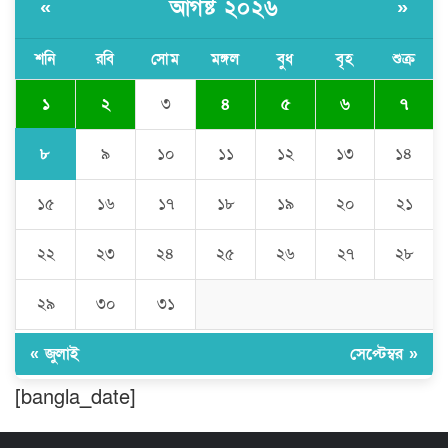
আগষ্ট ২০২৬
«
»
বৈষম্য-সন্ত্রাসী-চাঁদাবাজি-দলীয়করণ করতেই
জুলাই সনদ বাস্তবায়ন করছে না সরকার-
অধ্যক্ষ নজরুল ইসলাম
শনি
রবি
সোম
মঙ্গল
বুধ
বৃহ
শুক্র
১
২
৩
৪
৫
৬
৭
ঠাকুরগাঁওয়ে ইজিবাইক চোরচক্রের ৩ সদস্য
গ্রেপ্তার, বিপুল পরিমাণ যন্ত্রাংশ উদ্ধার ‎
৮
৯
১০
১১
১২
১৩
১৪
১৫
১৬
১৭
১৮
১৯
২০
২১
মুন্সীগঞ্জের টংগীবাড়ীতে ৭ ফুট ৬ ইঞ্চি উচ্চতার
গাঁজা গাছের পরিচর্যাকারী গ্রেপ্তার।
২২
২৩
২৪
২৫
২৬
২৭
২৮
ঘণ্টার পর ঘণ্টা বিদ্যুৎহীন মৌলভীবাজার:
২৯
৩০
৩১
অতিরিক্ত বিলে দিশেহারা গ্রাহক, তীব্র ক্ষোভ
« জুলাই
সেপ্টেম্বর »
[bangla_date]
বিশ্বনাথে ‘প্রবাসী ওয়েলফেয়ার
এসোসিয়েশন’র পক্ষ থেকে নগদ অর্থ বিতরণ