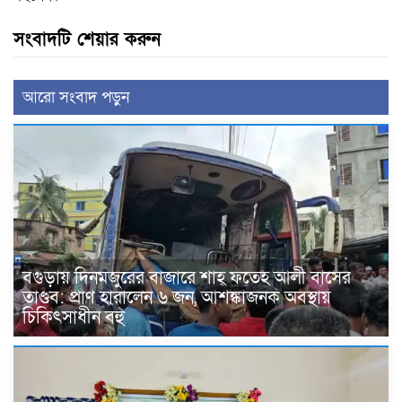
সংবাদটি শেয়ার করুন
আরো সংবাদ পড়ুন
বগুড়ায় দিনমজুরের বাজারে শাহ্ ফতেহ আলী বাসের
তাণ্ডব: প্রাণ হারালেন ৬ জন, আশঙ্কাজনক অবস্থায়
চিকিৎসাধীন বহু