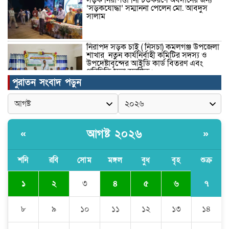
‘সড়কযোদ্ধা’ সম্মাননা পেলেন মো. আবদুস
সালাম
নিরাপদ সড়ক চাই ( নিসচা) কমলগঞ্জ উপজেলা
শাখার নতুন কার্যনির্বাহী কমিটির সদস্য ও
উপদেষ্টাবৃন্দের আইডি কার্ড বিতরণ এবং
পরিচিতি সভা অনুষ্ঠিত।
পুরাতন সংবাদ পড়ুন
পত্নীতলা থানা পুলিশের মাদকবিরোধী
অভিযানে আটক ১
আগষ্ট ২০২৬
«
»
বৈষম্য-সন্ত্রাসী-চাঁদাবাজি-দলীয়করণ করতেই
জুলাই সনদ বাস্তবায়ন করছে না সরকার-
অধ্যক্ষ নজরুল ইসলাম
শনি
রবি
সোম
মঙ্গল
বুধ
বৃহ
শুক্র
৭
১
২
৩
৪
৫
৬
ঠাকুরগাঁওয়ে ইজিবাইক চোরচক্রের ৩ সদস্য
গ্রেপ্তার, বিপুল পরিমাণ যন্ত্রাংশ উদ্ধার ‎
৮
৯
১০
১১
১২
১৩
১৪