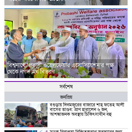
বিশ্বনাথে ‘প্রবাসী ওয়েলফেয়ার এসোসিয়েশন’র পক্ষ
থেকে নগদ অর্থ বিতরণ
সর্বশেষ
জনপ্রিয়
বগুড়ায় দিনমজুরের বাজারে শাহ্ ফতেহ আলী
বাসের তাণ্ডব: প্রাণ হারালেন ৬ জন,
আশঙ্কাজনক অবস্থায় চিকিৎসাধীন বহু
সড়ক নিরাপত্তা নিশ্চিতকরণে অবদানের জন্য