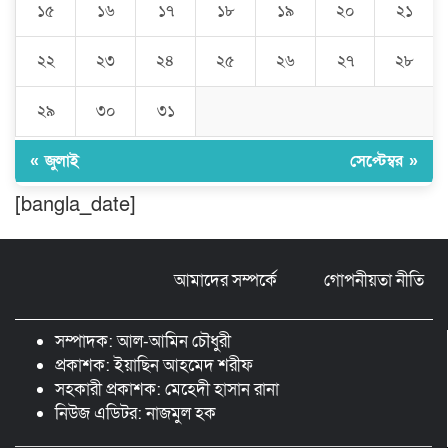
১৫
১৬
১৭
১৮
১৯
২০
২১
মুন্সীগঞ্জের টংগীবাড়ীতে ৭ ফুট ৬ ইঞ্চি উচ্চতার
গাঁজা গাছের পরিচর্যাকারী গ্রেপ্তার।
২২
২৩
২৪
২৫
২৬
২৭
২৮
ঘণ্টার পর ঘণ্টা বিদ্যুৎহীন মৌলভীবাজার:
২৯
৩০
৩১
অতিরিক্ত বিলে দিশেহারা গ্রাহক, তীব্র ক্ষোভ
« জুলাই
সেপ্টেম্বর »
[bangla_date]
বিশ্বনাথে ‘প্রবাসী ওয়েলফেয়ার
এসোসিয়েশন’র পক্ষ থেকে নগদ অর্থ বিতরণ
আমাদের সম্পর্কে
গোপনীয়তা নীতি
মন্ত্রীর নাম ভাঙিয়ে তদবির বাণিজ্য মোংলায়
গ্রেফতার ১ সিল-স্টাম্প প্যাড জব্দ।
সম্পাদক: আল-আমিন চৌধুরী
প্রকাশক: ইয়াছিন আহমেদ শরীফ
সহকারী প্রকাশক: মেহেদী হাসান রানা
নিউজ এডিটর: নাজমুল হক