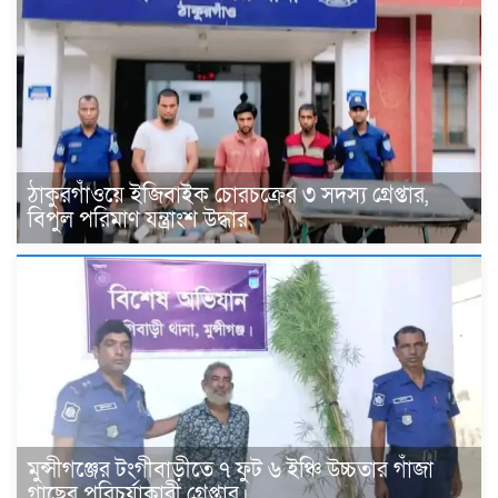
ঠাকুরগাঁওয়ে ইজিবাইক চোরচক্রের ৩ সদস্য গ্রেপ্তার,
বিপুল পরিমাণ যন্ত্রাংশ উদ্ধার ‎
মুন্সীগঞ্জের টংগীবাড়ীতে ৭ ফুট ৬ ইঞ্চি উচ্চতার গাঁজা
গাছের পরিচর্যাকারী গ্রেপ্তার।