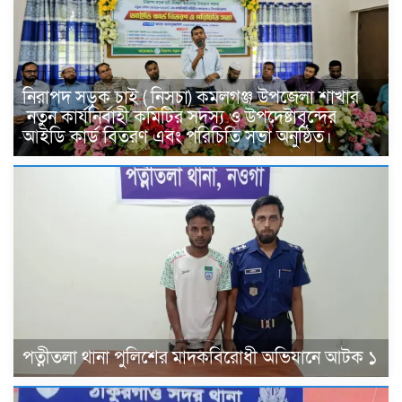
নিরাপদ সড়ক চাই ( নিসচা) কমলগঞ্জ উপজেলা শাখার
নতুন কার্যনির্বাহী কমিটির সদস্য ও উপদেষ্টাবৃন্দের
আইডি কার্ড বিতরণ এবং পরিচিতি সভা অনুষ্ঠিত।
পত্নীতলা থানা পুলিশের মাদকবিরোধী অভিযানে আটক ১