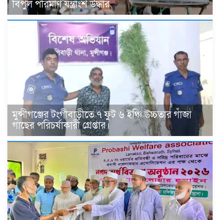
বিপুল পরিমাণ যন্ত্রাংশ উদ্ধার ‎
মুন্সীগঞ্জের টংগীবাড়ীতে ৭ ফুট ৬ ইঞ্চি উচ্চতার গাঁজা
গাছের পরিচর্যাকারী গ্রেপ্তার।