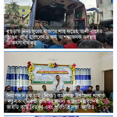
বগুড়ায় দিনমজুরের বাজারে শাহ্ ফতেহ আলী বাসের
তাণ্ডব: প্রাণ হারালেন ৬ জন, আশঙ্কাজনক অবস্থায়
চিকিৎসাধীন বহু
নিরাপদ সড়ক চাই ( নিসচা) কমলগঞ্জ উপজেলা শাখার
নতুন কার্যনির্বাহী কমিটির সদস্য ও উপদেষ্টাবৃন্দের
আইডি কার্ড বিতরণ এবং পরিচিতি সভা অনুষ্ঠিত।