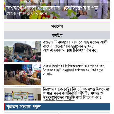
বিশ্বনাথে ‘প্রবাসী ওয়েলফেয়ার এসোসিয়েশন’র পক্ষ
থেকে নগদ অর্থ বিতরণ
সর্বশেষ
জনপ্রিয়
বগুড়ায় দিনমজুরের বাজারে শাহ্ ফতেহ আলী
বাসের তাণ্ডব: প্রাণ হারালেন ৬ জন,
আশঙ্কাজনক অবস্থায় চিকিৎসাধীন বহু
সড়ক নিরাপত্তা নিশ্চিতকরণে অবদানের জন্য
‘সড়কযোদ্ধা’ সম্মাননা পেলেন মো. আবদুস
সালাম
নিরাপদ সড়ক চাই ( নিসচা) কমলগঞ্জ উপজেলা
শাখার নতুন কার্যনির্বাহী কমিটির সদস্য ও
উপদেষ্টাবৃন্দের আইডি কার্ড বিতরণ এবং
পরিচিতি সভা অনুষ্ঠিত।
পুরাতন সংবাদ পড়ুন
পত্নীতলা থানা পুলিশের মাদকবিরোধী