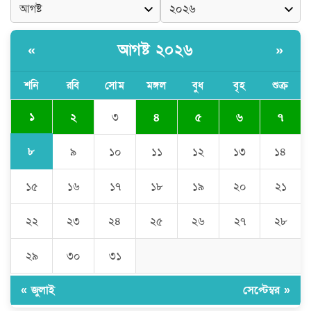
অভিযানে আটক ১
আগষ্ট ২০২৬
«
»
বৈষম্য-সন্ত্রাসী-চাঁদাবাজি-দলীয়করণ করতেই
জুলাই সনদ বাস্তবায়ন করছে না সরকার-
অধ্যক্ষ নজরুল ইসলাম
শনি
রবি
সোম
মঙ্গল
বুধ
বৃহ
শুক্র
১
২
৩
৪
৫
৬
৭
ঠাকুরগাঁওয়ে ইজিবাইক চোরচক্রের ৩ সদস্য
গ্রেপ্তার, বিপুল পরিমাণ যন্ত্রাংশ উদ্ধার ‎
৮
৯
১০
১১
১২
১৩
১৪
১৫
১৬
১৭
১৮
১৯
২০
২১
মুন্সীগঞ্জের টংগীবাড়ীতে ৭ ফুট ৬ ইঞ্চি উচ্চতার
গাঁজা গাছের পরিচর্যাকারী গ্রেপ্তার।
২২
২৩
২৪
২৫
২৬
২৭
২৮
ঘণ্টার পর ঘণ্টা বিদ্যুৎহীন মৌলভীবাজার:
২৯
৩০
৩১
অতিরিক্ত বিলে দিশেহারা গ্রাহক, তীব্র ক্ষোভ
« জুলাই
সেপ্টেম্বর »