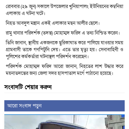
রোববার (২৯ জুন) সকালে উপজেলার খুনিয়াপালং ইউনিয়নের কম্বনিয়া
এলাকায় এ ঘটনা ঘটে।
নিহত আবদুল মন্নান একই এলাকার মছন আলীর ছেলে।
রামু থানার পরিদর্শক (তদন্ত) মোহাম্মদ ফরিদ এ তথ্য নিশ্চিত করেন।
তিনি জানান, স্থানীয় একজনকে ছুরিকাঘাত করে পালিয়ে যাওয়ার সময়
গ্রামবাসী তাকে গণপিটুনি দেয়। এতে তার মৃত্যু হয়। সেনাবাহিনী ও
পুলিশের কর্মকর্তারা ঘটনাস্থল পরিদর্শন করেছেন।
পরিদর্শক মোহাম্মদ ফরিদ আরো জানান, নিহতের লাশ উদ্ধার করে
ময়নাতদন্তের জন্য জেলা সদর হাসপাতাল মর্গে পাঠানো হয়েছে।
সংবাদটি শেয়ার করুন
আরো সংবাদ পড়ুন