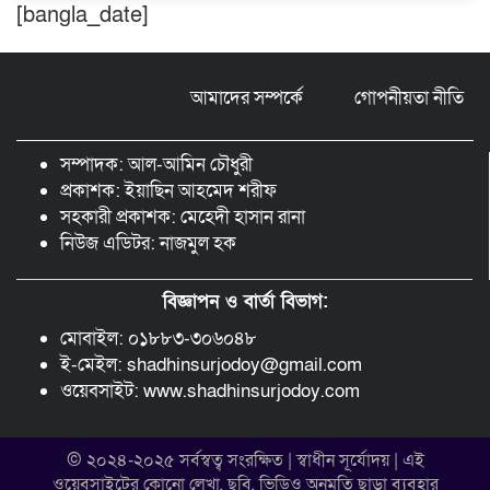
[bangla_date]
বিশ্বনাথে ‘প্রবাসী ওয়েলফেয়ার
এসোসিয়েশন’র পক্ষ থেকে নগদ অর্থ বিতরণ
আমাদের সম্পর্কে
গোপনীয়তা নীতি
মন্ত্রীর নাম ভাঙিয়ে তদবির বাণিজ্য মোংলায়
গ্রেফতার ১ সিল-স্টাম্প প্যাড জব্দ।
সম্পাদক: আল-আমিন চৌধুরী
প্রকাশক: ইয়াছিন আহমেদ শরীফ
সহকারী প্রকাশক: মেহেদী হাসান রানা
নিউজ এডিটর: নাজমুল হক
বিজ্ঞাপন ও বার্তা বিভাগ:
মোবাইল: ০১৮৮৩-৩০৬০৪৮
ই-মেইল: shadhinsurjodoy@gmail.com
ওয়েবসাইট: www.shadhinsurjodoy.com
© ২০২৪-২০২৫ সর্বস্বত্ব সংরক্ষিত | স্বাধীন সূর্যোদয় | এই
ওয়েবসাইটের কোনো লেখা, ছবি, ভিডিও অনুমতি ছাড়া ব্যবহার