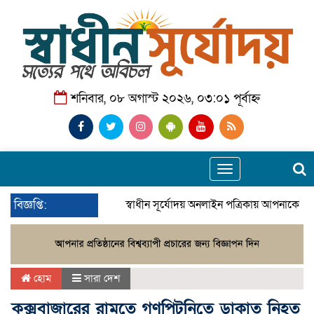
শনিবার, ০৮ অগাস্ট ২০২৬, ০৩:০১ পূর্বাহ্ন
Toggle
navigation
বিজ্ঞপ্তি:
স্বাধীন সূর্যোদয় অনলাইন পত্রিকায় আপনাকে স্
হোম
সারা দেশ
কক্সবাজারের রামুতে গণপিটুনিতে ডাকাত নিহত