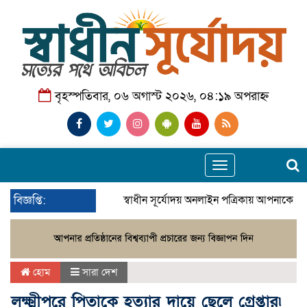
বৃহস্পতিবার, ০৬ অগাস্ট ২০২৬, ০৪:১৯ অপরাহ্ন
Toggle
navigation
বিজ্ঞপ্তি:
স্বাধীন সূর্যোদয় অনলাইন পত্রিকায় আপনাকে স্ব
হোম
সারা দেশ
লক্ষ্মীপুরে পিতাকে হত্যার দায়ে ছেলে গ্রেপ্তার৷