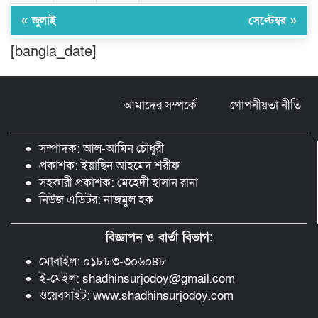
ফেন্সিডিল ও ৩২ হাজার টাকা উদ্ধার, আটক ১
« জুলাই
সেপ্টেম্বর »
[bangla_date]
মুন্সীগঞ্জ লৌহজংয়ে শিক্ষার্থীদের নিয়ে
মাদকবিরোধী ক্যাম্পেইন
আমাদের সম্পর্কে
গোপনীয়তা নীতি
ছড়া ও কবিতায় অনন্য অবদান: ‘নওয়াব
ফয়জুন্নেসা চৌধুরানী স্বর্ণপদক’ পেলেন কবি
সম্পাদক: আল-আমিন চৌধুরী
এম. আব্দুল কাইয়ুম
প্রকাশক: ইয়াছিন আহমেদ শরীফ
সহকারী প্রকাশক: মেহেদী হাসান রানা
নিউজ এডিটর: নাজমুল হক
বিজ্ঞাপন ও বার্তা বিভাগ:
মোবাইল: ০১৮৮৩-৩০৬০৪৮
ই-মেইল: shadhinsurjodoy@gmail.com
ওয়েবসাইট: www.shadhinsurjodoy.com