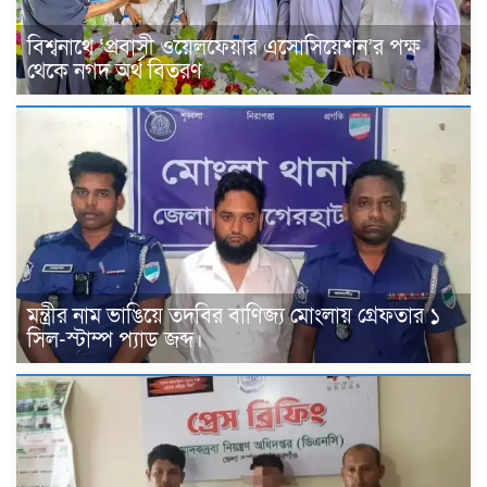
বিশ্বনাথে ‘প্রবাসী ওয়েলফেয়ার এসোসিয়েশন’র পক্ষ
থেকে নগদ অর্থ বিতরণ
মন্ত্রীর নাম ভাঙিয়ে তদবির বাণিজ্য মোংলায় গ্রেফতার ১
সিল-স্টাম্প প্যাড জব্দ।