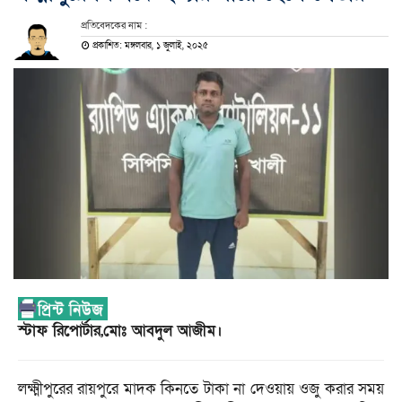
প্রতিবেদকের নাম :
প্রকাশিত: মঙ্গলবার, ১ জুলাই, ২০২৫
স্টাফ রিপোর্টার,মোঃ আবদুল আজীম।
লক্ষ্মীপুরের রায়পুরে মাদক কিনতে টাকা না দেওয়ায় ওজু করার সময়