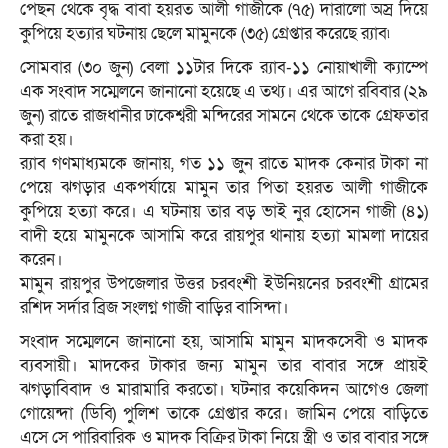
পেছন থেকে বৃদ্ধ বাবা হয়রত আলী গাজীকে (৭৫) দারালো অস্র দিয়ে
কুপিয়ে হত্যার ঘটনায় ছেলে মামুনকে (৩৫) গ্রেপ্তার করেছে র‌্যাব৷
সোমবার (৩০ জুন) বেলা ১১টার দিকে র‌্যাব-১১ নোয়াখালী ক্যাম্পে
এক সংবাদ সম্মেলনে জানানো হয়েছে এ তথ্য। এর আগে রবিবার (২৯
জুন) রাতে রাজধানীর ঢাকেশ্বরী মন্দিরের সামনে থেকে তাকে গ্রেফতার
করা হয়।
র‌্যাব গণমাধ্যমকে জানায়, গত ১১ জুন রাতে মাদক কেনার টাকা না
পেয়ে ঝগড়ার একপর্যায়ে মামুন তার পিতা হয়রত আলী গাজীকে
কুপিয়ে হত্যা করে। এ ঘটনায় তার বড় ভাই নুর হোসেন গাজী (৪১)
বাদী হয়ে মামুনকে আসামি করে রায়পুর থানায় হত্যা মামলা দায়ের
করেন।
মামুন রায়পুর উপজেলার উত্তর চরবংশী ইউনিয়নের চরবংশী গ্রামের
রশিদ সর্দার ব্রিজ সংলগ্ন গাজী বাড়ির বাসিন্দা।
সংবাদ সম্মেলনে জানানো হয়, আসামি মামুন মাদকসেবী ও মাদক
ব্যবসায়ী। মাদকের টাকার জন্য মামুন তার বাবার সঙ্গে প্রায়ই
ঝগড়াবিবাদ ও মারামারি করতো। ঘটনার কয়েকিদন আগেও জেলা
গোয়েন্দা (ডিবি) পুলিশ তাকে গ্রেপ্তার করে। জামিন পেয়ে বাড়িতে
এসে সে পারিবারিক ও মাদক বিক্রির টাকা নিয়ে স্ত্রী ও তার বাবার সঙ্গে