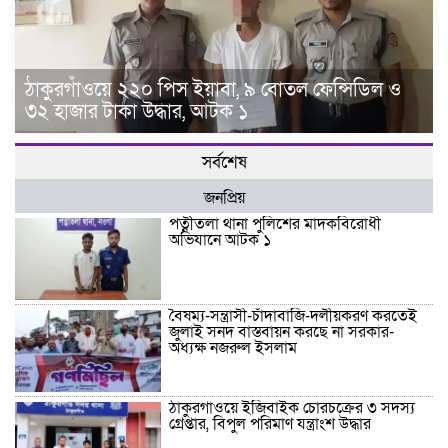
ঠাকুরগাঁওয়ে ২২০ পিস ইয়াবা, ৯ বোতল ফেন্সিডিল ও
৩২ হাজার টাকা উদ্ধার, আটক ১
সর্বশেষ
জনপ্রিয়
পত্নীতলা থানা পুলিশের মাদকবিরোধী
অভিযানে আটক ১
বৈষম্য-সন্ত্রাসী-চাঁদাবাজি-দলীয়করণ করতেই
জুলাই সনদ বাস্তবায়ন করছে না সরকার-
অধ্যক্ষ নজরুল ইসলাম
ঠাকুরগাঁওয়ে ইজিবাইক চোরচক্রের ৩ সদস্য
গ্রেপ্তার, বিপুল পরিমাণ যন্ত্রাংশ উদ্ধার ‎