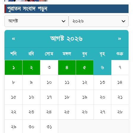
পুরাতন সংবাদ পড়ুন
মুন্সীগঞ্জের টংগীবাড়ীতে ৭ ফুট ৬ ইঞ্চি উচ্চতার
গাঁজা গাছের পরিচর্যাকারী গ্রেপ্তার।
আগষ্ট ২০২৬
«
»
ঘণ্টার পর ঘণ্টা বিদ্যুৎহীন মৌলভীবাজার:
অতিরিক্ত বিলে দিশেহারা গ্রাহক, তীব্র ক্ষোভ
শনি
রবি
সোম
মঙ্গল
বুধ
বৃহ
শুক্র
৬
১
২
৩
৪
৫
৭
বিশ্বনাথে ‘প্রবাসী ওয়েলফেয়ার
এসোসিয়েশন’র পক্ষ থেকে নগদ অর্থ বিতরণ
৮
৯
১০
১১
১২
১৩
১৪
১৫
১৬
১৭
১৮
১৯
২০
২১
মন্ত্রীর নাম ভাঙিয়ে তদবির বাণিজ্য মোংলায়
গ্রেফতার ১ সিল-স্টাম্প প্যাড জব্দ।
২২
২৩
২৪
২৫
২৬
২৭
২৮
২৯
৩০
৩১
ঠাকুরগাঁওয়ে ২২০ পিস ইয়াবা, ৯ বোতল