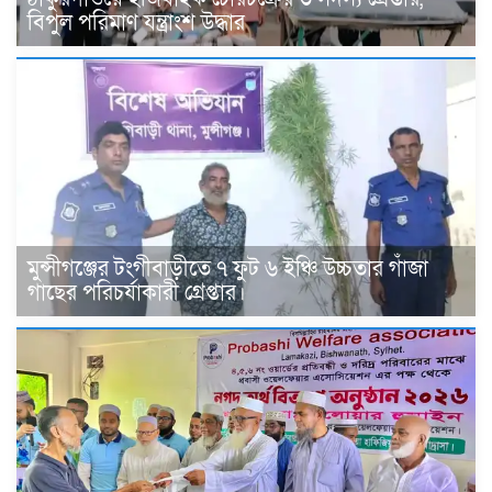
বিপুল পরিমাণ যন্ত্রাংশ উদ্ধার ‎
মুন্সীগঞ্জের টংগীবাড়ীতে ৭ ফুট ৬ ইঞ্চি উচ্চতার গাঁজা
গাছের পরিচর্যাকারী গ্রেপ্তার।