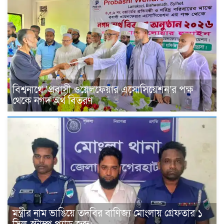
বিশ্বনাথে ‘প্রবাসী ওয়েলফেয়ার এসোসিয়েশন’র পক্ষ
থেকে নগদ অর্থ বিতরণ
মন্ত্রীর নাম ভাঙিয়ে তদবির বাণিজ্য মোংলায় গ্রেফতার ১