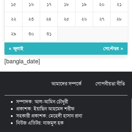
১৫
১৬
১৭
১৮
১৯
২০
২১
মন্ত্রীর নাম ভাঙিয়ে তদবির বাণিজ্য মোংলায়
গ্রেফতার ১ সিল-স্টাম্প প্যাড জব্দ।
২২
২৩
২৪
২৫
২৬
২৭
২৮
২৯
৩০
৩১
ঠাকুরগাঁওয়ে ২২০ পিস ইয়াবা, ৯ বোতল
ফেন্সিডিল ও ৩২ হাজার টাকা উদ্ধার, আটক ১
« জুলাই
সেপ্টেম্বর »
[bangla_date]
মুন্সীগঞ্জ লৌহজংয়ে শিক্ষার্থীদের নিয়ে
মাদকবিরোধী ক্যাম্পেইন
আমাদের সম্পর্কে
গোপনীয়তা নীতি
ছড়া ও কবিতায় অনন্য অবদান: ‘নওয়াব
ফয়জুন্নেসা চৌধুরানী স্বর্ণপদক’ পেলেন কবি
সম্পাদক: আল-আমিন চৌধুরী
এম. আব্দুল কাইয়ুম
প্রকাশক: ইয়াছিন আহমেদ শরীফ
সহকারী প্রকাশক: মেহেদী হাসান রানা
নিউজ এডিটর: নাজমুল হক