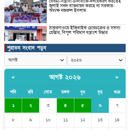
বৈষম্য-সন্ত্রাসী-চাঁদাবাজি-দলীয়করণ করতেই
জুলাই সনদ বাস্তবায়ন করছে না সরকার-
অধ্যক্ষ নজরুল ইসলাম
ঠাকুরগাঁওয়ে ইজিবাইক চোরচক্রের ৩ সদস্য
গ্রেপ্তার, বিপুল পরিমাণ যন্ত্রাংশ উদ্ধার ‎
পুরাতন সংবাদ পড়ুন
মুন্সীগঞ্জের টংগীবাড়ীতে ৭ ফুট ৬ ইঞ্চি উচ্চতার
গাঁজা গাছের পরিচর্যাকারী গ্রেপ্তার।
আগষ্ট ২০২৬
«
»
ঘণ্টার পর ঘণ্টা বিদ্যুৎহীন মৌলভীবাজার:
অতিরিক্ত বিলে দিশেহারা গ্রাহক, তীব্র ক্ষোভ
শনি
রবি
সোম
মঙ্গল
বুধ
বৃহ
শুক্র
৬
১
২
৩
৪
৫
৭
বিশ্বনাথে ‘প্রবাসী ওয়েলফেয়ার
এসোসিয়েশন’র পক্ষ থেকে নগদ অর্থ বিতরণ
৮
৯
১০
১১
১২
১৩
১৪