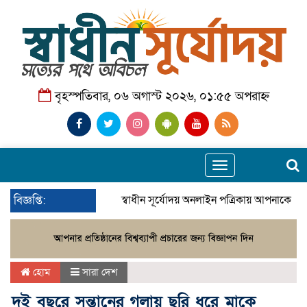
বৃহস্পতিবার, ০৬ অগাস্ট ২০২৬, ০১:৫৫ অপরাহ্ন
Toggle
navigation
বিজ্ঞপ্তি:
স্বাধীন সূর্যোদয় অনলাইন পত্রিকায় আপনাকে স্ব
হোম
সারা দেশ
দুই বছরে সন্তানের গলায় ছুরি ধরে মাকে