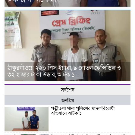
সিল-স্টাম্প প্যাড জব্দ।
ঠাকুরগাঁওয়ে ২২০ পিস ইয়াবা, ৯ বোতল ফেন্সিডিল ও
৩২ হাজার টাকা উদ্ধার, আটক ১
সর্বশেষ
জনপ্রিয়
পত্নীতলা থানা পুলিশের মাদকবিরোধী
অভিযানে আটক ১