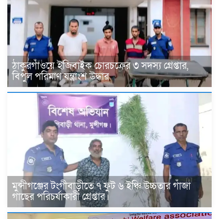
ঠাকুরগাঁওয়ে ইজিবাইক চোরচক্রের ৩ সদস্য গ্রেপ্তার,
বিপুল পরিমাণ যন্ত্রাংশ উদ্ধার ‎
মুন্সীগঞ্জের টংগীবাড়ীতে ৭ ফুট ৬ ইঞ্চি উচ্চতার গাঁজা
গাছের পরিচর্যাকারী গ্রেপ্তার।