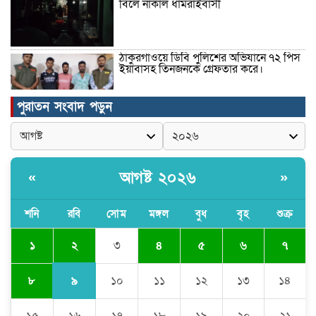
বিলে নাকাল ধামরাইবাসী
ঠাকুরগাঁওয়ে ডিবি পুলিশের অভিযানে ৭২ পিস
ইয়াবাসহ তিনজনকে গ্রেফতার করে।
পুরাতন সংবাদ পড়ুন
উদ্বোধন হলো রানীশংকৈল উপজেলা মডেল
মসজিদ।
আগষ্ট ২০২৬
«
»
কুমিল্লা প্রেসক্লাবে তিন সাবেক সভাপতিকে
স্মরণ
শনি
রবি
সোম
মঙ্গল
বুধ
বৃহ
শুক্র
২
১
৩
৪
৫
৬
৭
জলবায়ু পরিবর্তনের বিরূপ প্রভাব
মোকাবেলায়, বৃক্ষ রোপণ কর্মসূচি।
৯
৮
১০
১১
১২
১৩
১৪