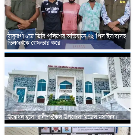
ঠাকুরগাঁওয়ে ডিবি পুলিশের অভিযানে ৭২ পিস ইয়াবাসহ
তিনজনকে গ্রেফতার করে।
উদ্বোধন হলো রানীশংকৈল উপজেলা মডেল মসজিদ।