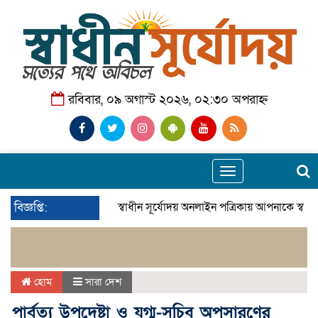
রবিবার, ০৯ অগাস্ট ২০২৬, ০২:৩০ অপরাহ্ন
Toggle
navigation
বিজ্ঞপ্তি:
স্বাধীন সূর্যোদয় অনলাইন পত্রিকায় আপনাকে স্বাগ
হোম
সারা দেশ
পার্বত্য উপদেষ্টা ও যুগ্ম-সচিব অপসারণের