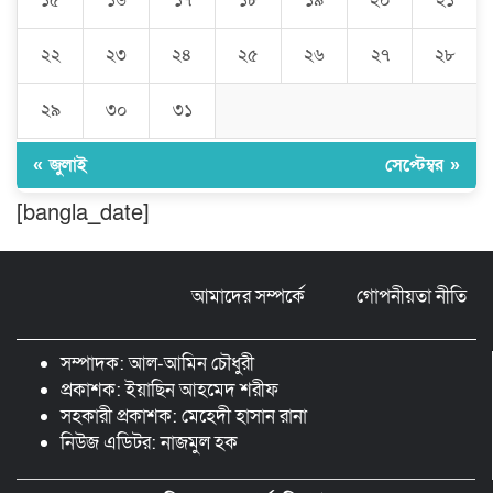
১৫
১৬
১৭
১৮
১৯
২০
২১
চৌদ্দগ্রামে পুলিশের প্রতি জনগণের আস্থা
ফেরাতে বিশেষ ভূমিকা রাখছেন ওসি আরিফ
হোসাইন
২২
২৩
২৪
২৫
২৬
২৭
২৮
লালমনিরহাট দলিল লেখক সমিতির ত্রি-বার্ষিক
২৯
৩০
৩১
নির্বাচন সম্পন্ন, সভাপতি সিরাজুল ও সাধারণ
সম্পাদক হামিদুর
« জুলাই
সেপ্টেম্বর »
শিক্ষার্থীকে সত্যিকারের মানুষ হিসেবে গড়ে
[bangla_date]
তুলতে হবে -জবি ভিসি ড. রইছ উদদীন
আমাদের সম্পর্কে
গোপনীয়তা নীতি
সড়ক নিরাপত্তা ও জনসচেতনতা তৈরিতে
অবদানের সড়ক যোদ্ধা পদক পেলেন নিসচা
কমলগঞ্জ শাখার সভাপতি মোঃ আব্দুস সালাম।
সম্পাদক: আল-আমিন চৌধুরী
প্রকাশক: ইয়াছিন আহমেদ শরীফ
সহকারী প্রকাশক: মেহেদী হাসান রানা
নিউজ এডিটর: নাজমুল হক