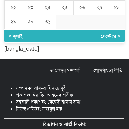
গ্রেফতার ১ সিল-স্টাম্প প্যাড জব্দ।
২২
২৩
২৪
২৫
২৬
২৭
২৮
২৯
৩০
৩১
ঠাকুরগাঁওয়ে ২২০ পিস ইয়াবা, ৯ বোতল
ফেন্সিডিল ও ৩২ হাজার টাকা উদ্ধার, আটক ১
« জুলাই
সেপ্টেম্বর »
[bangla_date]
মুন্সীগঞ্জ লৌহজংয়ে শিক্ষার্থীদের নিয়ে
মাদকবিরোধী ক্যাম্পেইন
আমাদের সম্পর্কে
গোপনীয়তা নীতি
ছড়া ও কবিতায় অনন্য অবদান: ‘নওয়াব
ফয়জুন্নেসা চৌধুরানী স্বর্ণপদক’ পেলেন কবি
সম্পাদক: আল-আমিন চৌধুরী
এম. আব্দুল কাইয়ুম
প্রকাশক: ইয়াছিন আহমেদ শরীফ
সহকারী প্রকাশক: মেহেদী হাসান রানা
নিউজ এডিটর: নাজমুল হক
বিজ্ঞাপন ও বার্তা বিভাগ: