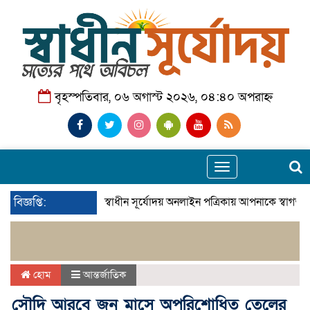
বৃহস্পতিবার, ০৬ অগাস্ট ২০২৬, ০৪:৪০ অপরাহ্ন
Toggle
navigation
বিজ্ঞপ্তি:
স্বাধীন সূর্যোদয় অনলাইন পত্রিকায় আপনাকে স্বাগতম
হোম
আন্তর্জাতিক
সৌদি আরবে জুন মাসে অপরিশোধিত তেলের