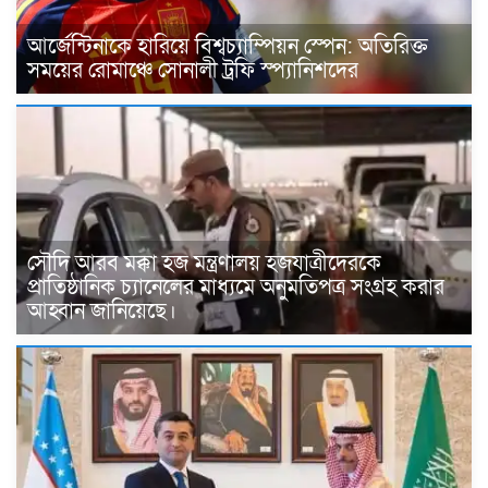
আর্জেন্টিনাকে হারিয়ে বিশ্বচ্যাম্পিয়ন স্পেন: অতিরিক্ত
সময়ের রোমাঞ্চে সোনালী ট্রফি স্প্যানিশদের
সৌদি আরব মক্কা হজ মন্ত্রণালয় হজযাত্রীদেরকে
প্রাতিষ্ঠানিক চ্যানেলের মাধ্যমে অনুমতিপত্র সংগ্রহ করার
আহ্বান জানিয়েছে।