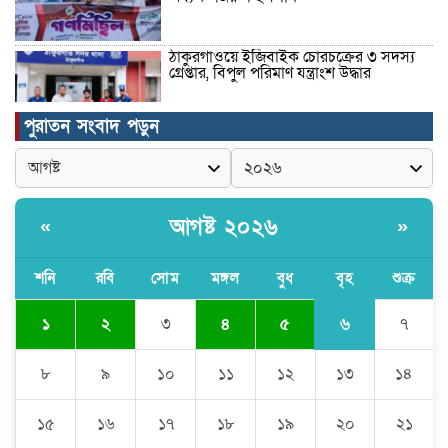
ঠাকুরগাঁওয়ে ইজিবাইক চোরচক্রের ৩ সদস্য
গ্রেপ্তার, বিপুল পরিমাণ যন্ত্রাংশ উদ্ধার ‎
পুরাতন সংবাদ পড়ুন
মুন্সীগঞ্জের টংগীবাড়ীতে ৭ ফুট ৬ ইঞ্চি উচ্চতার
গাঁজা গাছের পরিচর্যাকারী গ্রেপ্তার।
আগষ্ট ২০২৬
«
»
ঘণ্টার পর ঘণ্টা বিদ্যুৎহীন মৌলভীবাজার:
অতিরিক্ত বিলে দিশেহারা গ্রাহক, তীব্র ক্ষোভ
শনি
রবি
সোম
মঙ্গল
বুধ
বৃহ
শুক্র
৬
১
২
৩
৪
৫
৭
বিশ্বনাথে ‘প্রবাসী ওয়েলফেয়ার
এসোসিয়েশন’র পক্ষ থেকে নগদ অর্থ বিতরণ
৮
৯
১০
১১
১২
১৩
১৪
১৫
১৬
১৭
১৮
১৯
২০
২১
মন্ত্রীর নাম ভাঙিয়ে তদবির বাণিজ্য মোংলায়