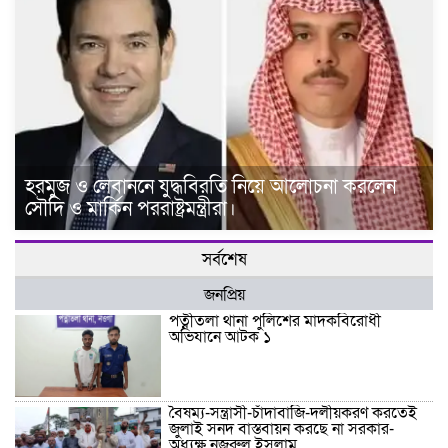
হরমুজ ও লেবাননে যুদ্ধবিরতি নিয়ে আলোচনা করলেন
সৌদি ও মার্কিন পররাষ্ট্রমন্ত্রীরা।
সর্বশেষ
জনপ্রিয়
পত্নীতলা থানা পুলিশের মাদকবিরোধী
অভিযানে আটক ১
বৈষম্য-সন্ত্রাসী-চাঁদাবাজি-দলীয়করণ করতেই
জুলাই সনদ বাস্তবায়ন করছে না সরকার-
অধ্যক্ষ নজরুল ইসলাম