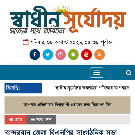
শনিবার, ০৮ অগাস্ট ২০২৬, ০৫:৩৮ পূর্বাহ্ন
Toggle
navigation
বিজ্ঞপ্তি:
স্বাধীন সূর্যোদয় অনলাইন পত্রিকায় আপনাকে স্
হোম
সারা দেশ
বান্দরবান জেলা বিএনপির সাংগঠনিক সভা