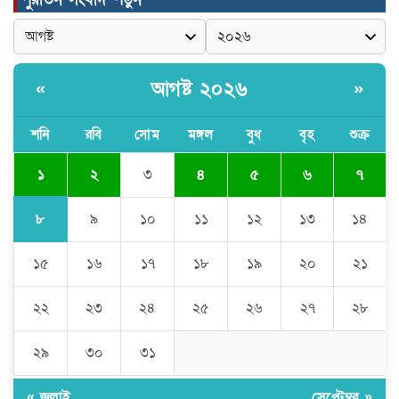
পত্নীতলা থানা পুলিশের মাদকবিরোধী
অভিযানে আটক ১
আগষ্ট ২০২৬
«
»
বৈষম্য-সন্ত্রাসী-চাঁদাবাজি-দলীয়করণ করতেই
জুলাই সনদ বাস্তবায়ন করছে না সরকার-
অধ্যক্ষ নজরুল ইসলাম
শনি
রবি
সোম
মঙ্গল
বুধ
বৃহ
শুক্র
১
২
৩
৪
৫
৬
৭
ঠাকুরগাঁওয়ে ইজিবাইক চোরচক্রের ৩ সদস্য
গ্রেপ্তার, বিপুল পরিমাণ যন্ত্রাংশ উদ্ধার ‎
৮
৯
১০
১১
১২
১৩
১৪
১৫
১৬
১৭
১৮
১৯
২০
২১
মুন্সীগঞ্জের টংগীবাড়ীতে ৭ ফুট ৬ ইঞ্চি উচ্চতার
গাঁজা গাছের পরিচর্যাকারী গ্রেপ্তার।
২২
২৩
২৪
২৫
২৬
২৭
২৮
ঘণ্টার পর ঘণ্টা বিদ্যুৎহীন মৌলভীবাজার:
২৯
৩০
৩১
অতিরিক্ত বিলে দিশেহারা গ্রাহক, তীব্র ক্ষোভ
« জুলাই
সেপ্টেম্বর »