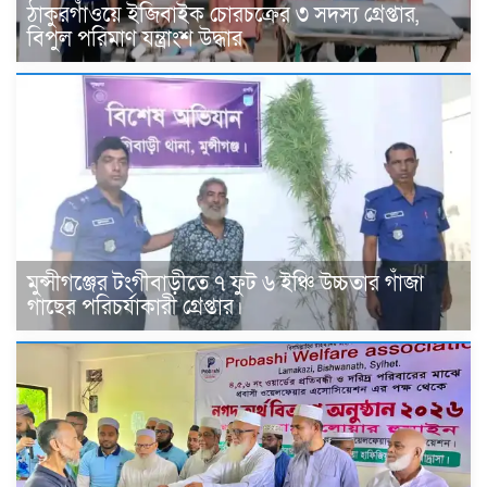
ঠাকুরগাঁওয়ে ইজিবাইক চোরচক্রের ৩ সদস্য গ্রেপ্তার,
বিপুল পরিমাণ যন্ত্রাংশ উদ্ধার ‎
মুন্সীগঞ্জের টংগীবাড়ীতে ৭ ফুট ৬ ইঞ্চি উচ্চতার গাঁজা
গাছের পরিচর্যাকারী গ্রেপ্তার।