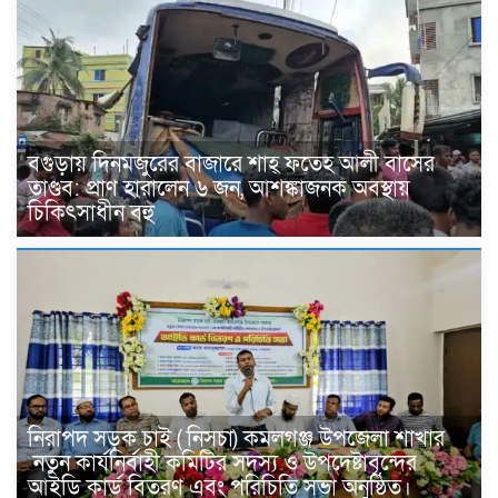
বগুড়ায় দিনমজুরের বাজারে শাহ্ ফতেহ আলী বাসের
তাণ্ডব: প্রাণ হারালেন ৬ জন, আশঙ্কাজনক অবস্থায়
চিকিৎসাধীন বহু
নিরাপদ সড়ক চাই ( নিসচা) কমলগঞ্জ উপজেলা শাখার
নতুন কার্যনির্বাহী কমিটির সদস্য ও উপদেষ্টাবৃন্দের
আইডি কার্ড বিতরণ এবং পরিচিতি সভা অনুষ্ঠিত।