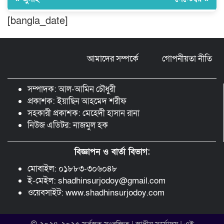
[bangla_date]
বিশ্বনাথে ‘প্রবাসী ওয়েলফেয়ার
এসোসিয়েশন’র পক্ষ থেকে নগদ অর্থ বিতরণ
আমাদের সম্পর্কে
গোপনীয়তা নীতি
মন্ত্রীর নাম ভাঙিয়ে তদবির বাণিজ্য মোংলায়
গ্রেফতার ১ সিল-স্টাম্প প্যাড জব্দ।
সম্পাদক: আল-আমিন চৌধুরী
প্রকাশক: ইয়াছিন আহমেদ শরীফ
সহকারী প্রকাশক: মেহেদী হাসান রানা
নিউজ এডিটর: নাজমুল হক
বিজ্ঞাপন ও বার্তা বিভাগ:
মোবাইল: ০১৮৮৩-৩০৬০৪৮
ই-মেইল: shadhinsurjodoy@gmail.com
ওয়েবসাইট: www.shadhinsurjodoy.com