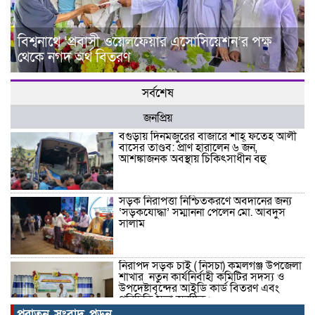
বিশ্বনাথে ‘প্রবাসী ওয়েলফেয়ার এসোসিয়েশন’র পক্ষ
থেকে নগদ অর্থ বিতরণ
সর্বশেষ
জনপ্রিয়
বগুড়ায় দিনমজুরের বাজারে শাহ্ ফতেহ আলী
বাসের তাণ্ডব: প্রাণ হারালেন ৬ জন,
আশঙ্কাজনক অবস্থায় চিকিৎসাধীন বহু
সড়ক নিরাপত্তা নিশ্চিতকরণে অবদানের জন্য
‘সড়কযোদ্ধা’ সম্মাননা পেলেন মো. আবদুস
সালাম
নিরাপদ সড়ক চাই ( নিসচা) কমলগঞ্জ উপজেলা
শাখার নতুন কার্যনির্বাহী কমিটির সদস্য ও
উপদেষ্টাবৃন্দের আইডি কার্ড বিতরণ এবং
পরিচিতি সভা অনুষ্ঠিত।
পুরাতন সংবাদ পড়ুন