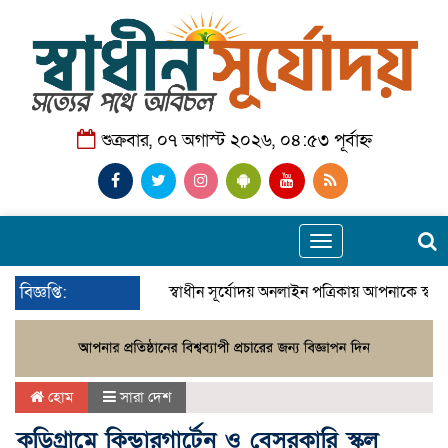
শুক্রবার, ০৭ অগাস্ট ২০২৬, ০৪:৫৩ পূর্বাহ্ন
Toggle
navigation
বিজ্ঞপ্তি:
স্বাধীন সূর্যোদয় অনলাইন পত্রিকায় আপনাকে স্বা
হোম
সারা দেশ
কুড়িগ্রামে কিন্ডারগার্টেন ও বেসরকারি স্কুল