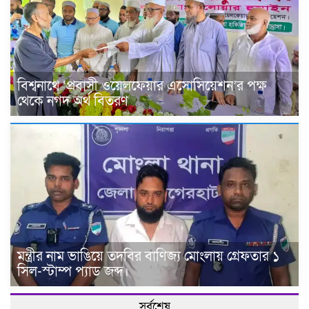
বিশ্বনাথে ‘প্রবাসী ওয়েলফেয়ার এসোসিয়েশন’র পক্ষ
থেকে নগদ অর্থ বিতরণ
মন্ত্রীর নাম ভাঙিয়ে তদবির বাণিজ্য মোংলায় গ্রেফতার ১
সিল-স্টাম্প প্যাড জব্দ।
সর্বশেষ