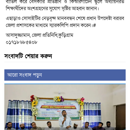
বাতিল করে বেসকারি প্রতিষ্ঠান ও কিন্ডারগার্টেন স্কুলে অধ্যায়নরত
শিক্ষার্থীদের অংশগ্রহণের সুযোগ সৃষ্টির আহ্বান জানান।
এছাড়াও সোসাইটির নেতৃবৃন্দ মানববন্ধন শেষে প্রধান উপদেষ্টা বরারব
জেলা প্রশাসকের মাধ্যমে স্মারকলিপি প্রদান করেন।#
আসাদুজ্জামান, জেলা প্রতিনিধি,কুড়িগ্রাম
০১৭১৮৬৮৫৪০৮
সংবাদটি শেয়ার করুন
আরো সংবাদ পড়ুন