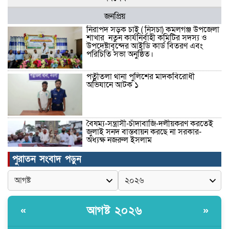
জনপ্রিয়
নিরাপদ সড়ক চাই ( নিসচা) কমলগঞ্জ উপজেলা
শাখার নতুন কার্যনির্বাহী কমিটির সদস্য ও
উপদেষ্টাবৃন্দের আইডি কার্ড বিতরণ এবং
পরিচিতি সভা অনুষ্ঠিত।
পত্নীতলা থানা পুলিশের মাদকবিরোধী
অভিযানে আটক ১
বৈষম্য-সন্ত্রাসী-চাঁদাবাজি-দলীয়করণ করতেই
জুলাই সনদ বাস্তবায়ন করছে না সরকার-
অধ্যক্ষ নজরুল ইসলাম
পুরাতন সংবাদ পড়ুন
ঠাকুরগাঁওয়ে ইজিবাইক চোরচক্রের ৩ সদস্য
গ্রেপ্তার, বিপুল পরিমাণ যন্ত্রাংশ উদ্ধার ‎
আগষ্ট ২০২৬
«
»
মুন্সীগঞ্জের টংগীবাড়ীতে ৭ ফুট ৬ ইঞ্চি উচ্চতার
গাঁজা গাছের পরিচর্যাকারী গ্রেপ্তার।