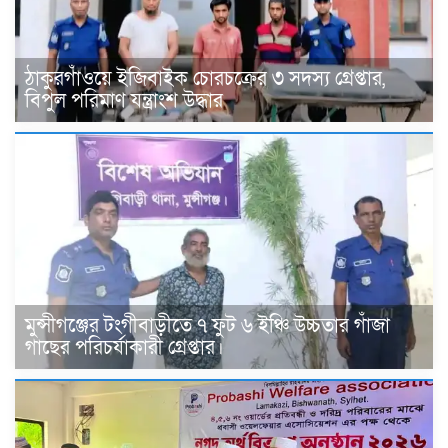
ঠাকুরগাঁওয়ে ইজিবাইক চোরচক্রের ৩ সদস্য গ্রেপ্তার,
বিপুল পরিমাণ যন্ত্রাংশ উদ্ধার ‎
মুন্সীগঞ্জের টংগীবাড়ীতে ৭ ফুট ৬ ইঞ্চি উচ্চতার গাঁজা
গাছের পরিচর্যাকারী গ্রেপ্তার।