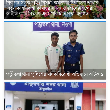
নিরাপদ সড়ক চাই ( নিসচা) কমলগঞ্জ উপজেলা শাখার
নতুন কার্যনির্বাহী কমিটির সদস্য ও উপদেষ্টাবৃন্দের
আইডি কার্ড বিতরণ এবং পরিচিতি সভা অনুষ্ঠিত।
পত্নীতলা থানা পুলিশের মাদকবিরোধী অভিযানে আটক ১