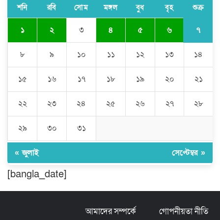
শনি
রবি
সোম
মঙ্গল
বুধ
বৃহ
শুক্র
৭
১
২
৩
৪
৫
৬
ঘণ্টার পর ঘণ্টা বিদ্যুৎহীন মৌলভীবাজার:
অতিরিক্ত বিলে দিশেহারা গ্রাহক, তীব্র ক্ষোভ
৮
৯
১০
১১
১২
১৩
১৪
১৫
১৬
১৭
১৮
১৯
২০
২১
বিশ্বনাথে ‘প্রবাসী ওয়েলফেয়ার
এসোসিয়েশন’র পক্ষ থেকে নগদ অর্থ বিতরণ
২২
২৩
২৪
২৫
২৬
২৭
২৮
২৯
৩০
৩১
মন্ত্রীর নাম ভাঙিয়ে তদবির বাণিজ্য মোংলায়
গ্রেফতার ১ সিল-স্টাম্প প্যাড জব্দ।
« জুলাই
সেপ্টেম্বর »
[bangla_date]
ঠাকুরগাঁওয়ে ২২০ পিস ইয়াবা, ৯ বোতল
ফেন্সিডিল ও ৩২ হাজার টাকা উদ্ধার, আটক ১
আমাদের সম্পর্কে
গোপনীয়তা নীতি