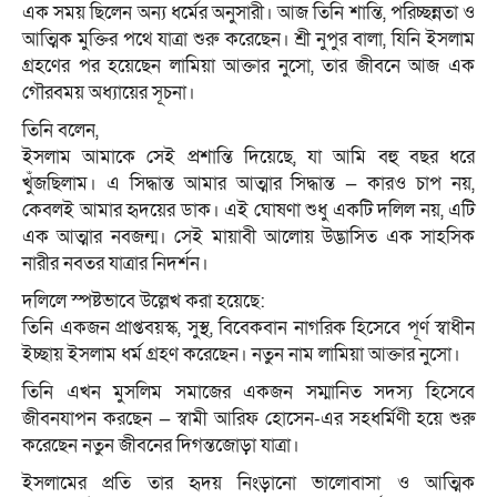
এক সময় ছিলেন অন্য ধর্মের অনুসারী। আজ তিনি শান্তি, পরিচ্ছন্নতা ও
আত্মিক মুক্তির পথে যাত্রা শুরু করেছেন। শ্রী নুপুর বালা, যিনি ইসলাম
গ্রহণের পর হয়েছেন লামিয়া আক্তার নুসো, তার জীবনে আজ এক
গৌরবময় অধ্যায়ের সূচনা।
তিনি বলেন,
ইসলাম আমাকে সেই প্রশান্তি দিয়েছে, যা আমি বহু বছর ধরে
খুঁজছিলাম। এ সিদ্ধান্ত আমার আত্মার সিদ্ধান্ত — কারও চাপ নয়,
কেবলই আমার হৃদয়ের ডাক। এই ঘোষণা শুধু একটি দলিল নয়, এটি
এক আত্মার নবজন্ম। সেই মায়াবী আলোয় উদ্ভাসিত এক সাহসিক
নারীর নবতর যাত্রার নিদর্শন।
দলিলে স্পষ্টভাবে উল্লেখ করা হয়েছে:
তিনি একজন প্রাপ্তবয়স্ক, সুস্থ, বিবেকবান নাগরিক হিসেবে পূর্ণ স্বাধীন
ইচ্ছায় ইসলাম ধর্ম গ্রহণ করেছেন। নতুন নাম লামিয়া আক্তার নুসো।
তিনি এখন মুসলিম সমাজের একজন সম্মানিত সদস্য হিসেবে
জীবনযাপন করছেন — স্বামী আরিফ হোসেন-এর সহধর্মিণী হয়ে শুরু
করেছেন নতুন জীবনের দিগন্তজোড়া যাত্রা।
ইসলামের প্রতি তার হৃদয় নিংড়ানো ভালোবাসা ও আত্মিক