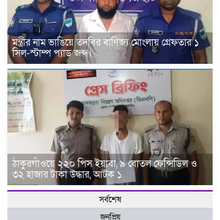
মন্ত্রীর নাম ভাঙিয়ে তদবির বাণিজ্য মোংলায় গ্রেফতার ১
সিল-স্টাম্প প্যাড জব্দ।
ঠাকুরগাঁওয়ে ২২০ পিস ইয়াবা, ৯ বোতল ফেন্সিডিল ও
৩২ হাজার টাকা উদ্ধার, আটক ১
সর্বশেষ
জনপ্রিয়