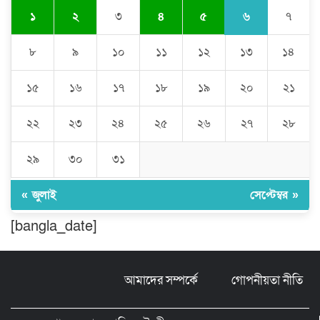
৬
১
২
৩
৪
৫
৭
বিশ্বনাথে ‘প্রবাসী ওয়েলফেয়ার
এসোসিয়েশন’র পক্ষ থেকে নগদ অর্থ বিতরণ
৮
৯
১০
১১
১২
১৩
১৪
১৫
১৬
১৭
১৮
১৯
২০
২১
মন্ত্রীর নাম ভাঙিয়ে তদবির বাণিজ্য মোংলায়
গ্রেফতার ১ সিল-স্টাম্প প্যাড জব্দ।
২২
২৩
২৪
২৫
২৬
২৭
২৮
২৯
৩০
৩১
ঠাকুরগাঁওয়ে ২২০ পিস ইয়াবা, ৯ বোতল
ফেন্সিডিল ও ৩২ হাজার টাকা উদ্ধার, আটক ১
« জুলাই
সেপ্টেম্বর »
[bangla_date]
মুন্সীগঞ্জ লৌহজংয়ে শিক্ষার্থীদের নিয়ে
মাদকবিরোধী ক্যাম্পেইন
আমাদের সম্পর্কে
গোপনীয়তা নীতি
ছড়া ও কবিতায় অনন্য অবদান: ‘নওয়াব
ফয়জুন্নেসা চৌধুরানী স্বর্ণপদক’ পেলেন কবি