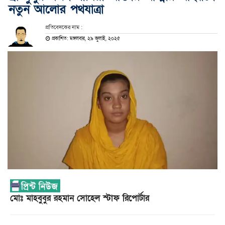
নতুন আলোর পথযাত্রা
প্রতিবেদকের নাম :
প্রকাশিত: মঙ্গলবার, ২৯ জুলাই, ২০২৫
মোঃ মাহবুবুর রহমান সোহেল স্টাফ রিপোর্টার