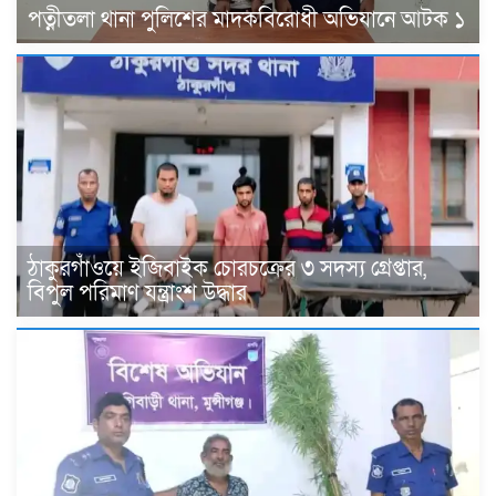
পত্নীতলা থানা পুলিশের মাদকবিরোধী অভিযানে আটক ১
ঠাকুরগাঁওয়ে ইজিবাইক চোরচক্রের ৩ সদস্য গ্রেপ্তার,
বিপুল পরিমাণ যন্ত্রাংশ উদ্ধার ‎