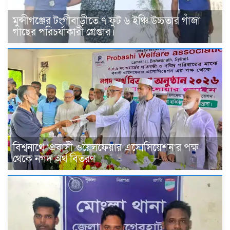
মুন্সীগঞ্জের টংগীবাড়ীতে ৭ ফুট ৬ ইঞ্চি উচ্চতার গাঁজা
গাছের পরিচর্যাকারী গ্রেপ্তার।
বিশ্বনাথে ‘প্রবাসী ওয়েলফেয়ার এসোসিয়েশন’র পক্ষ
থেকে নগদ অর্থ বিতরণ