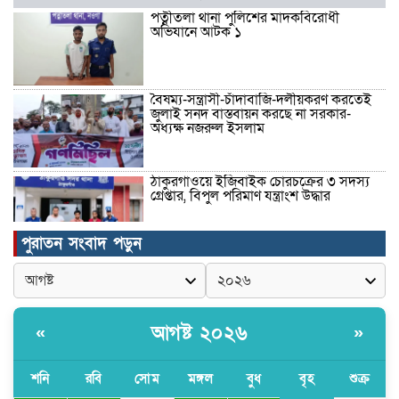
পত্নীতলা থানা পুলিশের মাদকবিরোধী
অভিযানে আটক ১
বৈষম্য-সন্ত্রাসী-চাঁদাবাজি-দলীয়করণ করতেই
জুলাই সনদ বাস্তবায়ন করছে না সরকার-
অধ্যক্ষ নজরুল ইসলাম
ঠাকুরগাঁওয়ে ইজিবাইক চোরচক্রের ৩ সদস্য
গ্রেপ্তার, বিপুল পরিমাণ যন্ত্রাংশ উদ্ধার ‎
পুরাতন সংবাদ পড়ুন
মুন্সীগঞ্জের টংগীবাড়ীতে ৭ ফুট ৬ ইঞ্চি উচ্চতার
গাঁজা গাছের পরিচর্যাকারী গ্রেপ্তার।
আগষ্ট ২০২৬
«
»
ঘণ্টার পর ঘণ্টা বিদ্যুৎহীন মৌলভীবাজার:
অতিরিক্ত বিলে দিশেহারা গ্রাহক, তীব্র ক্ষোভ
শনি
রবি
সোম
মঙ্গল
বুধ
বৃহ
শুক্র