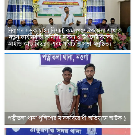
নিরাপদ সড়ক চাই ( নিসচা) কমলগঞ্জ উপজেলা শাখার
নতুন কার্যনির্বাহী কমিটির সদস্য ও উপদেষ্টাবৃন্দের
আইডি কার্ড বিতরণ এবং পরিচিতি সভা অনুষ্ঠিত।
পত্নীতলা থানা পুলিশের মাদকবিরোধী অভিযানে আটক ১