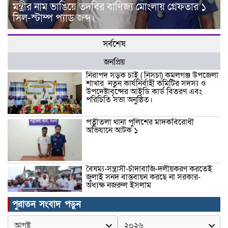
মন্ত্রীর নাম ভাঙিয়ে তদবির বাণিজ্য মোংলায় গ্রেফতার ১
সিল-স্টাম্প প্যাড জব্দ।
সর্বশেষ
জনপ্রিয়
নিরাপদ সড়ক চাই ( নিসচা) কমলগঞ্জ উপজেলা
শাখার নতুন কার্যনির্বাহী কমিটির সদস্য ও
উপদেষ্টাবৃন্দের আইডি কার্ড বিতরণ এবং
পরিচিতি সভা অনুষ্ঠিত।
পত্নীতলা থানা পুলিশের মাদকবিরোধী
অভিযানে আটক ১
বৈষম্য-সন্ত্রাসী-চাঁদাবাজি-দলীয়করণ করতেই
জুলাই সনদ বাস্তবায়ন করছে না সরকার-
অধ্যক্ষ নজরুল ইসলাম
পুরাতন সংবাদ পড়ুন
ঠাকুরগাঁওয়ে ইজিবাইক চোরচক্রের ৩ সদস্য
গ্রেপ্তার, বিপুল পরিমাণ যন্ত্রাংশ উদ্ধার ‎