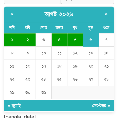
আগষ্ট ২০২৬
«
»
মুন্সীগঞ্জের টংগীবাড়ীতে ৭ ফুট ৬ ইঞ্চি উচ্চতার
গাঁজা গাছের পরিচর্যাকারী গ্রেপ্তার।
শনি
রবি
সোম
মঙ্গল
বুধ
বৃহ
শুক্র
৬
১
২
৩
৪
৫
৭
ঘণ্টার পর ঘণ্টা বিদ্যুৎহীন মৌলভীবাজার:
অতিরিক্ত বিলে দিশেহারা গ্রাহক, তীব্র ক্ষোভ
৮
৯
১০
১১
১২
১৩
১৪
১৫
১৬
১৭
১৮
১৯
২০
২১
বিশ্বনাথে ‘প্রবাসী ওয়েলফেয়ার
এসোসিয়েশন’র পক্ষ থেকে নগদ অর্থ বিতরণ
২২
২৩
২৪
২৫
২৬
২৭
২৮
২৯
৩০
৩১
মন্ত্রীর নাম ভাঙিয়ে তদবির বাণিজ্য মোংলায়
গ্রেফতার ১ সিল-স্টাম্প প্যাড জব্দ।
« জুলাই
সেপ্টেম্বর »
[bangla_date]