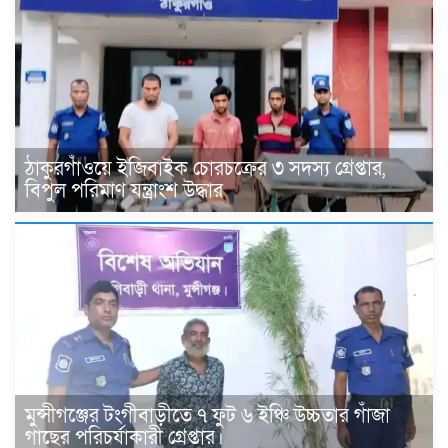
ঠাকুরগাঁওয়ে ইজিবাইক চোরচক্রের ৩ সদস্য গ্রেপ্তার,
বিপুল পরিমাণ যন্ত্রাংশ উদ্ধার ‎
মুন্সীগঞ্জের টংগীবাড়ীতে ৭ ফুট ৬ ইঞ্চি উচ্চতার গাঁজা
গাছের পরিচর্যাকারী গ্রেপ্তার।