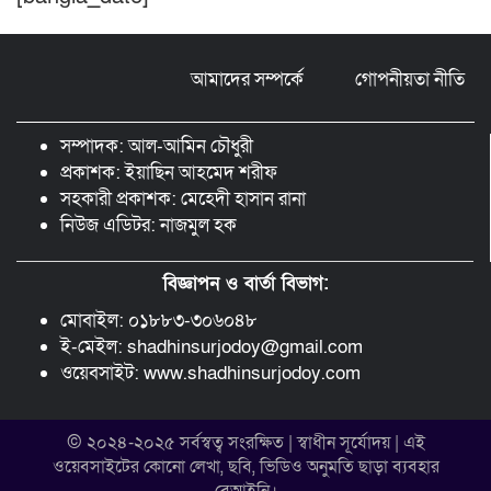
ঠাকুরগাঁওয়ে ২২০ পিস ইয়াবা, ৯ বোতল
ফেন্সিডিল ও ৩২ হাজার টাকা উদ্ধার, আটক ১
আমাদের সম্পর্কে
গোপনীয়তা নীতি
মুন্সীগঞ্জ লৌহজংয়ে শিক্ষার্থীদের নিয়ে
মাদকবিরোধী ক্যাম্পেইন
সম্পাদক: আল-আমিন চৌধুরী
প্রকাশক: ইয়াছিন আহমেদ শরীফ
সহকারী প্রকাশক: মেহেদী হাসান রানা
নিউজ এডিটর: নাজমুল হক
বিজ্ঞাপন ও বার্তা বিভাগ:
মোবাইল: ০১৮৮৩-৩০৬০৪৮
ই-মেইল: shadhinsurjodoy@gmail.com
ওয়েবসাইট: www.shadhinsurjodoy.com
© ২০২৪-২০২৫ সর্বস্বত্ব সংরক্ষিত | স্বাধীন সূর্যোদয় | এই
ওয়েবসাইটের কোনো লেখা, ছবি, ভিডিও অনুমতি ছাড়া ব্যবহার
বেআইনি।