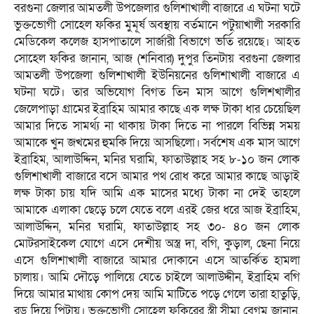
বরগুনা জেলার আমতলী উপজেলার গুলিশাখালী বাজারে এ ঘটনা ঘটে
ভুক্তভোগী সোহেল ফকির মুমূর্ষ অবস্থায় বর্তমানে পটুয়াখালী সরকারি
মেডিকেল কলেজ হাসপাতালে সার্জারী বিভাগে ভর্তি রয়েছে। আহত
সোহেল ফকির জানান, আজ (শনিবার) দুপুর তিনটায় বরগুনা জেলার
আমতলী উপজেলা গুলিশাখালী ইউনিয়নের গুলিশাখালী বাজারে এ
ঘটনা ঘটে। তার অভিযোগ বিগত তিন মাস আগে গুলিশখালীর
জেলেপাড়া গ্রামের ইব্রাহিম আমার কাছে এক লক্ষ টাকা ধার চেয়েছিল
আমার দিতে সামর্থ্য না থাকায় টাকা দিতে না পারলে বিভিন্ন সময়
আমাকে খুন জখমের হুমকি দিয়ে আসছিলো। সর্বশেষ এক মাস আগে
ইব্রাহিম, আলাউদ্দিন, মনির ঘরামি, ফাতাউল্লাহ সহ ৮-১০ জন লোক
গুলিশাখালী বাজারে বসে আমার পথ রোধ করে আমার কাছে আড়াই
লক্ষ টাকা চায় যদি আমি এক মাসের মধ্যে টাকা না দেই তাহলে
আমাকে এলাকা ছেড়ে চলে যেতে বলে এরই জের ধরে আজ ইব্রাহিম,
আলাউদ্দিন, মনির ঘরামি, ফাতাউল্লাহ সহ ৩০- ৪০ জন লোক
মোটরসাইকেল যোগে এসে দেশীয় অস্ত্র দা, বগি, কুড়াল, ছেনা নিয়ে
এসে গুলিশাখালী বাজারে আমার দোকানে এসে আতর্কিত হামলা
চালায়। আমি দৌড়ে পালিয়ে যেতে চাইলে আলাউদ্দীন, ইব্রাহিম বগি
দিয়ে আমার মাথায় কোপ দেয় আমি মাটিতে পড়ে গেলে তারা হাতুড়ি,
রড দিয়ে পিটায়। ভুক্তভোগী সোহেল ফকিরের স্ত্রী সীমা বেগম জানান,