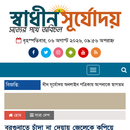
বৃহস্পতিবার, ০৬ অগাস্ট ২০২৬, ০৯:৫৬ অপরাহ্ন
Toggle
navigation
বিজ্ঞপ্তি:
স্বাধীন সূর্যোদয় অনলাইন পত্রিকায় আপনাকে স্বাগতম। স
হোম
সারা দেশ
বরগুনাতে চাঁদা না দেয়ায় জেলেকে কুপিয়ে