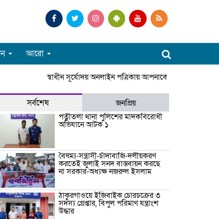
পন
আরো
স্বাধীন সূর্যোদয় অনলাইন পত্রিকায় আপনাকে স্বাগতম। সারাদে
সর্বশেষ
জনপ্রিয়
পত্নীতলা থানা পুলিশের মাদকবিরোধী
অভিযানে আটক ১
বৈষম্য-সন্ত্রাসী-চাঁদাবাজি-দলীয়করণ
করতেই জুলাই সনদ বাস্তবায়ন করছে
না সরকার-অধ্যক্ষ নজরুল ইসলাম
ঠাকুরগাঁওয়ে ইজিবাইক চোরচক্রের ৩
সদস্য গ্রেপ্তার, বিপুল পরিমাণ যন্ত্রাংশ
উদ্ধার ‎