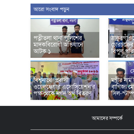
আরো সংবাদ পড়ুন
পত্নীতলা থানা পুলিশের
ঠাকুরগাঁও
মাদকবিরোধী অভিযানে
চোরচক্রের ৩
আটক ১
বিপুল পরিমা
বিশ্বনাথে ‘প্রবাসী
মন্ত্রীর ন
ওয়েলফেয়ার এসোসিয়েশন’র
বাণিজ্য ম
পক্ষ থেকে নগদ অর্থ বিতরণ
সিল-স্টাম্
আমাদের সম্পর্কে