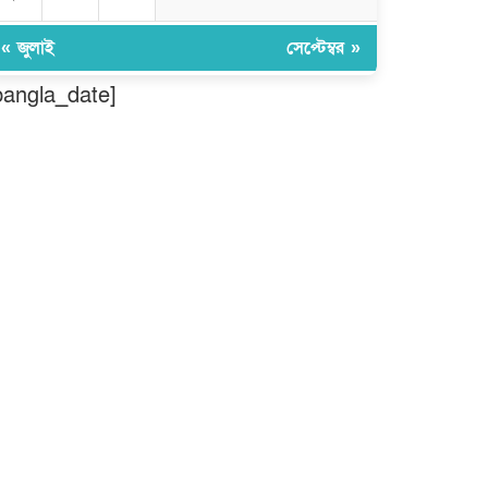
মুন্সীগঞ্জ লৌহজংয়ে শিক্ষার্থীদের নিয়ে
মাদকবিরোধী ক্যাম্পেইন
« জুলাই
সেপ্টেম্বর »
bangla_date]
ছড়া ও কবিতায় অনন্য অবদান: ‘নওয়াব
ফয়জুন্নেসা চৌধুরানী স্বর্ণপদক’ পেলেন
কবি এম. আব্দুল কাইয়ুম