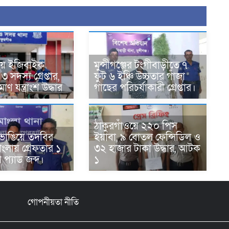
য়ে ইজিবাইক
মুন্সীগঞ্জের টংগীবাড়ীতে ৭
 সদস্য গ্রেপ্তার,
ফুট ৬ ইঞ্চি উচ্চতার গাঁজা
ণ যন্ত্রাংশ উদ্ধার ‎
গাছের পরিচর্যাকারী গ্রেপ্তার।
ঠাকুরগাঁওয়ে ২২০ পিস
াম ভাঙিয়ে তদবির
ইয়াবা, ৯ বোতল ফেন্সিডিল ও
োংলায় গ্রেফতার ১
৩২ হাজার টাকা উদ্ধার, আটক
প প্যাড জব্দ।
১
গোপনীয়তা নীতি