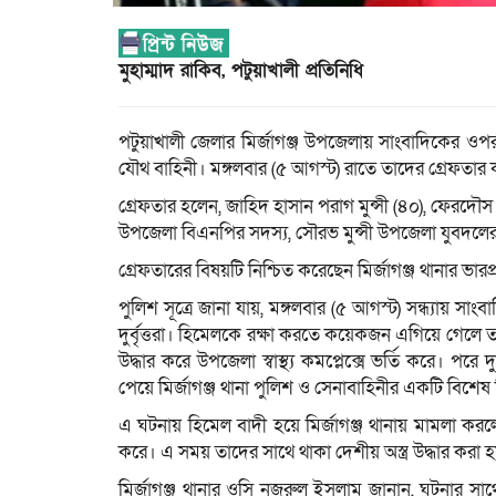
মুহাম্মাদ রাকিব, পটুয়াখালী প্রতিনিধি
পটুয়াখালী জেলার মির্জাগ‌ঞ্জ উপজেলায় সাংবা‌দিকের ও
যৌথ বা‌হিনী। মঙ্গলবার (৫ আগস্ট) রাতে তাদের গ্রেফতার
গ্রেফতার হ‌লেন, জাহিদ হাসান পরাগ মুন্সী (৪০), ফেরদৌস 
উপজেলা বিএনপির সদস্য, সৌরভ মুন্সী উপজেলা যুবদলের যু
গ্রেফতারের বিষয়টি নিশ্চিত করেছেন মির্জাগঞ্জ থানার ভারপ্
পুলিশ সূত্রে জানা যায়, মঙ্গলবার (৫ আগস্ট) সন্ধ্যায় 
দুর্বৃত্তরা। হিমেলকে রক্ষা করতে কয়েকজন এগিয়ে গেলে ত
উদ্ধার করে উপজেলা স্বাস্থ্য কমপ্লেক্সে ভর্তি করে। প‌রে 
পে‌য়ে মির্জাগঞ্জ থানা পুলিশ ও সেনাবাহিনীর একটি বিশেষ টি
এ ঘটনায় হিমেল বাদী হয়ে মির্জাগঞ্জ থানায় মামলা ক‌রল
ক‌রে। এ সময় তা‌দের সা‌থে থাকা দেশীয় অস্ত্র উদ্ধার করা হ
মির্জাগঞ্জ থানার ওসি নজরুল ইসলাম জানান, ঘটনার সা