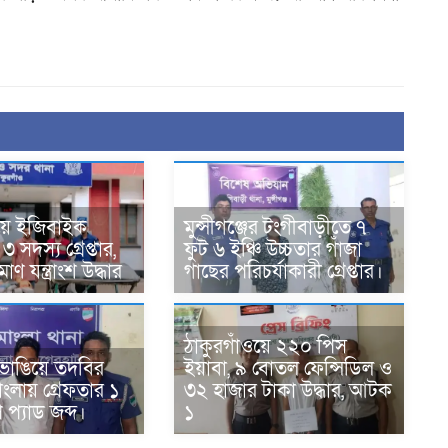
য়ে ইজিবাইক
মুন্সীগঞ্জের টংগীবাড়ীতে ৭
 সদস্য গ্রেপ্তার,
ফুট ৬ ইঞ্চি উচ্চতার গাঁজা
ণ যন্ত্রাংশ উদ্ধার ‎
গাছের পরিচর্যাকারী গ্রেপ্তার।
ঠাকুরগাঁওয়ে ২২০ পিস
াম ভাঙিয়ে তদবির
ইয়াবা, ৯ বোতল ফেন্সিডিল ও
োংলায় গ্রেফতার ১
৩২ হাজার টাকা উদ্ধার, আটক
প প্যাড জব্দ।
১