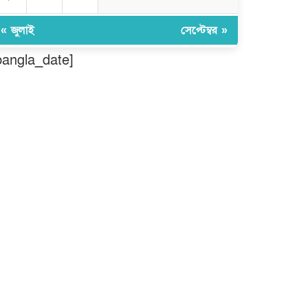
মুন্সীগঞ্জ লৌহজংয়ে শিক্ষার্থীদের নিয়ে
মাদকবিরোধী ক্যাম্পেইন
« জুলাই
সেপ্টেম্বর »
bangla_date]
ছড়া ও কবিতায় অনন্য অবদান: ‘নওয়াব
ফয়জুন্নেসা চৌধুরানী স্বর্ণপদক’ পেলেন
কবি এম. আব্দুল কাইয়ুম