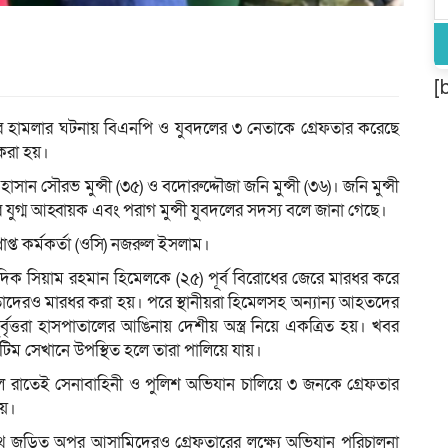
[
পর হামলার ঘটনায় বিএন‌পি ও যুবদলের ৩ নেতাকে গ্রেফতার ক‌রে‌ছে
 করা হয়।
হাসান সৌরভ মুন্সী (৩৫) ও বদোরুদ্দৌজা জনি মুন্সী (৩৬)। জনি মুন্সী
গ্ম আহ্বায়ক এবং পরাগ মুন্সী যুবদলের সদস্য ব‌লে জানা গেছে।
রাপ্ত কর্মকর্তা (ও‌সি) নজরুল ইসলাম।
সাংবা‌দিক সিয়াম রহমান হিমেলকে (২৫) পূর্ব বিরোধের জেরে মারধর করে
াদেরও মারধর করা হয়। পরে স্থানীয়রা ‌হি‌মেল‌সহ অন্যান্য আহত‌দের
দুর্বৃত্তরা হাসপাতালের আঙিনায় দেশীয় অস্ত্র নিয়ে একত্রিত হয়। খবর
ম সেখা‌নে উপ‌স্থিত হলে তারা পা‌লি‌য়ে যায়।‌
ে রা‌তেই সেনাবা‌হিনী ও পু‌লিশ অ‌ভিযান চা‌লি‌য়ে ৩ জনকে গ্রেফতার
য়।
‌থে জড়িত অপর আসামিদেরও গ্রেফতারের লক্ষ্যে অভিযান পরিচালনা