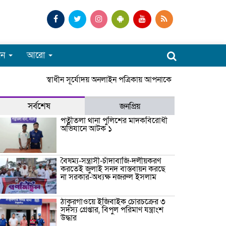
পন
আরো
স্বাধীন সূর্যোদয় অনলাইন পত্রিকায় আপনাকে স্বাগতম। সারাদেশ
সর্বশেষ
জনপ্রিয়
পত্নীতলা থানা পুলিশের মাদকবিরোধী
অভিযানে আটক ১
বৈষম্য-সন্ত্রাসী-চাঁদাবাজি-দলীয়করণ
করতেই জুলাই সনদ বাস্তবায়ন করছে
না সরকার-অধ্যক্ষ নজরুল ইসলাম
ঠাকুরগাঁওয়ে ইজিবাইক চোরচক্রের ৩
সদস্য গ্রেপ্তার, বিপুল পরিমাণ যন্ত্রাংশ
উদ্ধার ‎