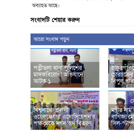
অব্যাহত আছে।
সংবাদটি শেয়ার করুন
আরো সংবাদ পড়ুন
পত্নীতলা থানা পুলিশের
ঠাকুরগাঁও
মাদকবিরোধী অভিযানে
চোরচক্রের ৩
আটক ১
বিপুল পরিমা
বিশ্বনাথে ‘প্রবাসী
মন্ত্রীর ন
ওয়েলফেয়ার এসোসিয়েশন’র
বাণিজ্য ম
পক্ষ থেকে নগদ অর্থ বিতরণ
সিল-স্টাম্