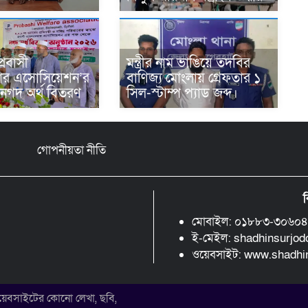
প্রবাসী
মন্ত্রীর নাম ভাঙিয়ে তদবির
ার এসোসিয়েশন’র
বাণিজ্য মোংলায় গ্রেফতার ১
 নগদ অর্থ বিতরণ
সিল-স্টাম্প প্যাড জব্দ।
গোপনীয়তা নীতি
ব
মোবাইল: ০১৮৮৩-৩০৬০
ই-মেইল: shadhinsurjo
ওয়েবসাইট: www.shadh
 ওয়েবসাইটের কোনো লেখা, ছবি,