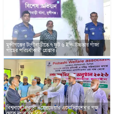
মুন্সীগঞ্জের টংগীবাড়ীতে ৭ ফুট ৬ ইঞ্চি উচ্চতার গাঁজা
গাছের পরিচর্যাকারী গ্রেপ্তার।
বিশ্বনাথে ‘প্রবাসী ওয়েলফেয়ার এসোসিয়েশন’র পক্ষ
থেকে নগদ অর্থ বিতরণ