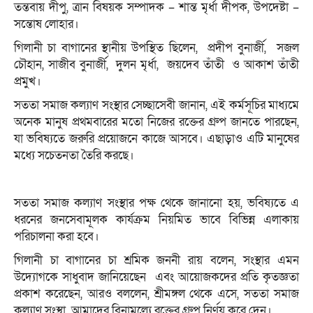
তন্তবায় দীপু, ত্রান বিষয়ক সম্পাদক – শান্ত মৃর্ধা দীপক, উপদেষ্টা –
সন্তোষ লোহার।
গিলানী চা বাগানের স্থানীয় উপস্থিত ছিলেন, প্রদীপ বুনার্জী, সজল
চৌহান, সাজীব বুনার্জী, দুলন মৃর্ধা, জয়দেব তাঁতী ও আকাশ তাঁতী
প্রমুখ।
সততা সমাজ কল্যাণ সংস্থার সেচ্ছাসেবী জানান, এই কর্মসূচির মাধ্যমে
অনেক মানুষ প্রথমবারের মতো নিজের রক্তের গ্রুপ জানতে পারছেন,
যা ভবিষ্যতে জরুরি প্রয়োজনে কাজে আসবে। এছাড়াও এটি মানুষের
মধ্যে সচেতনতা তৈরি করছে।
সততা সমাজ কল্যাণ সংস্থার পক্ষ থেকে জানানো হয়, ভবিষ্যতে এ
ধরনের জনসেবামূলক কার্যক্রম নিয়মিত ভাবে বিভিন্ন এলাকায়
পরিচালনা করা হবে।
গিলানী চা বাগানের চা শ্রমিক জননী রায় বলেন, সংস্থার এমন
উদ্যোগকে সাধুবাদ জানিয়েছেন এবং আয়োজকদের প্রতি কৃতজ্ঞতা
প্রকাশ করেছেন, আরও বললেন, শ্রীমঙ্গল থেকে এসে, সততা সমাজ
কল্যাণ সংস্থা আমাদের বিনামূল্যে রক্তের গ্রুপ নির্ণয় করে দেন।