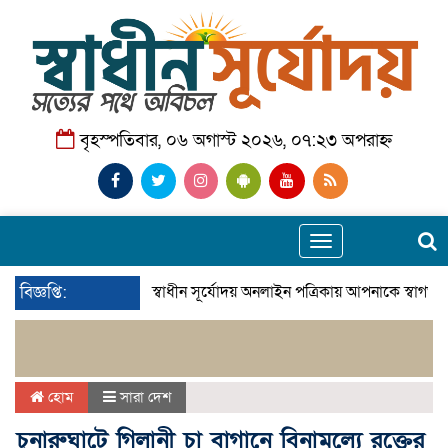
বৃহস্পতিবার, ০৬ অগাস্ট ২০২৬, ০৭:২৩ অপরাহ্ন
Toggle
navigation
বিজ্ঞপ্তি:
স্বাধীন সূর্যোদয় অনলাইন পত্রিকায় আপনাকে স্বাগতম
হোম
সারা দেশ
চুনারুঘাটে গিলানী চা বাগানে বিনামূল্যে রক্তের