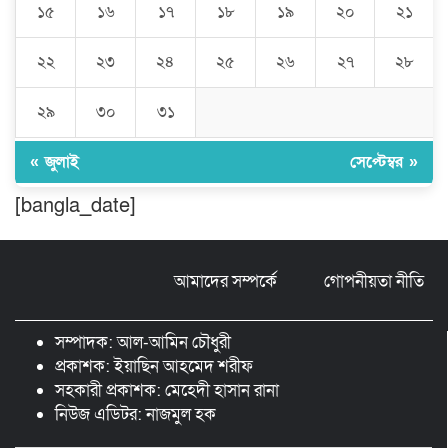
১৫
১৬
১৭
১৮
১৯
২০
২১
বিশ্বনাথে ‘প্রবাসী ওয়েলফেয়ার
এসোসিয়েশন’র পক্ষ থেকে নগদ অর্থ বিতরণ
২২
২৩
২৪
২৫
২৬
২৭
২৮
২৯
৩০
৩১
মন্ত্রীর নাম ভাঙিয়ে তদবির বাণিজ্য মোংলায়
গ্রেফতার ১ সিল-স্টাম্প প্যাড জব্দ।
« জুলাই
সেপ্টেম্বর »
[bangla_date]
ঠাকুরগাঁওয়ে ২২০ পিস ইয়াবা, ৯ বোতল
ফেন্সিডিল ও ৩২ হাজার টাকা উদ্ধার, আটক ১
আমাদের সম্পর্কে
গোপনীয়তা নীতি
মুন্সীগঞ্জ লৌহজংয়ে শিক্ষার্থীদের নিয়ে
মাদকবিরোধী ক্যাম্পেইন
সম্পাদক: আল-আমিন চৌধুরী
প্রকাশক: ইয়াছিন আহমেদ শরীফ
সহকারী প্রকাশক: মেহেদী হাসান রানা
নিউজ এডিটর: নাজমুল হক