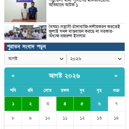
পত্নীতলা থানা পুলিশের মাদকবিরোধী
অভিযানে আটক ১
বৈষম্য-সন্ত্রাসী-চাঁদাবাজি-দলীয়করণ করতেই
জুলাই সনদ বাস্তবায়ন করছে না সরকার-
অধ্যক্ষ নজরুল ইসলাম
পুরাতন সংবাদ পড়ুন
ঠাকুরগাঁওয়ে ইজিবাইক চোরচক্রের ৩ সদস্য
গ্রেপ্তার, বিপুল পরিমাণ যন্ত্রাংশ উদ্ধার ‎
আগষ্ট ২০২৬
«
»
মুন্সীগঞ্জের টংগীবাড়ীতে ৭ ফুট ৬ ইঞ্চি উচ্চতার
গাঁজা গাছের পরিচর্যাকারী গ্রেপ্তার।
শনি
রবি
সোম
মঙ্গল
বুধ
বৃহ
শুক্র
৬
১
২
৩
৪
৫
৭
ঘণ্টার পর ঘণ্টা বিদ্যুৎহীন মৌলভীবাজার:
অতিরিক্ত বিলে দিশেহারা গ্রাহক, তীব্র ক্ষোভ
৮
৯
১০
১১
১২
১৩
১৪