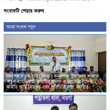
সংবাদটি শেয়ার করুন
আরো সংবাদ পড়ুন
নিরাপদ সড়ক চাই ( নিসচা) কমলগঞ্জ উপজেলা শাখার
নতুন কার্যনির্বাহী কমিটির সদস্য ও উপদেষ্টাবৃন্দের
আইডি কার্ড বিতরণ এবং পরিচিতি সভা অনুষ্ঠিত।