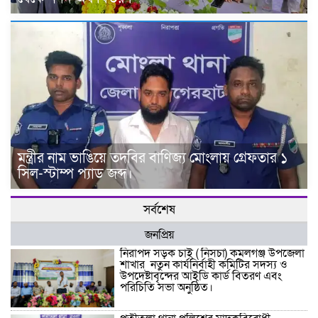
মন্ত্রীর নাম ভাঙিয়ে তদবির বাণিজ্য মোংলায় গ্রেফতার ১
সিল-স্টাম্প প্যাড জব্দ।
সর্বশেষ
জনপ্রিয়
নিরাপদ সড়ক চাই ( নিসচা) কমলগঞ্জ উপজেলা
শাখার নতুন কার্যনির্বাহী কমিটির সদস্য ও
উপদেষ্টাবৃন্দের আইডি কার্ড বিতরণ এবং
পরিচিতি সভা অনুষ্ঠিত।