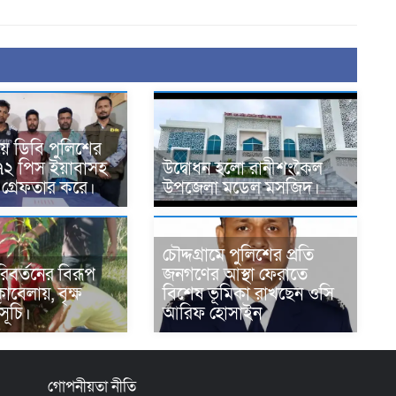
য়ে ডিবি পুলিশের
৭২ পিস ইয়াবাসহ
উদ্বোধন হলো রানীশংকৈল
গ্রেফতার করে।
উপজেলা মডেল মসজিদ।
চৌদ্দগ্রামে পুলিশের প্রতি
রিবর্তনের বিরূপ
জনগণের আস্থা ফেরাতে
াবেলায়, বৃক্ষ
বিশেষ ভূমিকা রাখছেন ওসি
সূচি।
আরিফ হোসাইন
গোপনীয়তা নীতি