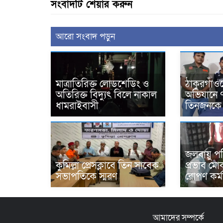
সংবাদটি শেয়ার করুন
আরো সংবাদ পড়ুন
মাত্রাতিরিক্ত লোডশেডিং ও
ঠাকুরগাঁও
অতিরিক্ত বিদ্যুৎ বিলে নাকাল
অভিযানে 
ধামরাইবাসী
তিনজনকে 
জলবায়ু প
কুমিল্লা প্রেসক্লাবে তিন সাবেক
প্রভাব মোক
সভাপতিকে স্মরণ
রোপণ কর্ম
আমাদের সম্পর্কে