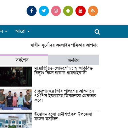
পন
আরো
স্বাধীন সূর্যোদয় অনলাইন পত্রিকায় আপনাকে স্বাগতম। সারা
সর্বশেষ
জনপ্রিয়
মাত্রাতিরিক্ত লোডশেডিং ও অতিরিক্ত
বিদ্যুৎ বিলে নাকাল ধামরাইবাসী
ঠাকুরগাঁওয়ে ডিবি পুলিশের অভিযানে
৭২ পিস ইয়াবাসহ তিনজনকে গ্রেফতার
করে।
উদ্বোধন হলো রানীশংকৈল উপজেলা
মডেল মসজিদ।