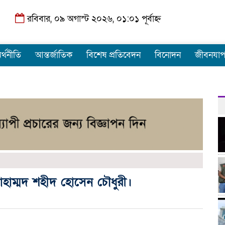
রবিবার, ০৯ অগাস্ট ২০২৬, ০১:০১ পূর্বাহ্ন
র্থনীতি
আন্তর্জাতিক
বিশেষ প্রতিবেদন
বিনোদন
জীবনযা
োহাম্মদ শহীদ হোসেন চৌধুরী।