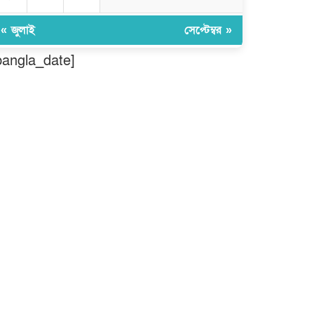
তৈরিতে অবদানের সড়ক যোদ্ধা পদক
পেলেন নিসচা কমলগঞ্জ শাখার সভাপতি
মোঃ আব্দুস সালাম।
« জুলাই
সেপ্টেম্বর »
বগুড়ায় দিনমজুরের বাজারে শাহ্ ফতেহ
bangla_date]
আলী বাসের তাণ্ডব: প্রাণ হারালেন ৬
জন, আশঙ্কাজনক অবস্থায় চিকিৎসাধীন
বহু