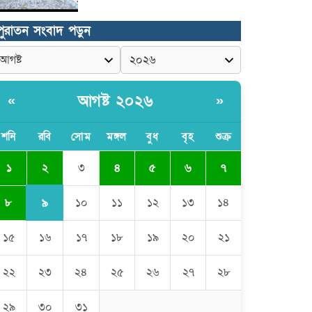
কুমিল্লা প্রেসক্লাবে তিন সাবেক
পুরাতন সংবাদ পড়ুন
সভাপতিকে স্মরণ
জলবায়ু পরিবর্তনের বিরূপ প্রভাব
মোকাবেলায়, বৃক্ষ রোপণ কর্মসূচি।
আগষ্ট ২০২৬
«
»
চৌদ্দগ্রামে পুলিশের প্রতি জনগণের আস্থা
শনি
রবি
সোম
মঙ্গল
বুধ
বৃহ
শুক্র
ফেরাতে বিশেষ ভূমিকা রাখছেন ওসি
আরিফ হোসাইন
২
১
৩
৪
৫
৬
৭
লালমনিরহাট দলিল লেখক সমিতির ত্রি-
৯
৮
১০
১১
১২
১৩
১৪
বার্ষিক নির্বাচন সম্পন্ন, সভাপতি
সিরাজুল ও সাধারণ সম্পাদক হামিদুর
১৫
১৬
১৭
১৮
১৯
২০
২১
শিক্ষার্থীকে সত্যিকারের মানুষ হিসেবে
গড়ে তুলতে হবে -জবি ভিসি ড. রইছ
উদদীন
২২
২৩
২৪
২৫
২৬
২৭
২৮
সড়ক নিরাপত্তা ও জনসচেতনতা
২৯
৩০
৩১