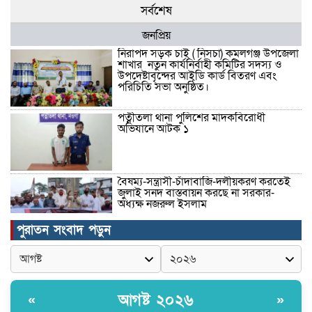
সর্বশেষ
জনপ্রিয়
নিরাপদ সড়ক চাই ( নিসচা) কমলগঞ্জ উপজেলা
শাখার নতুন কার্যনির্বাহী কমিটির সদস্য ও
উপদেষ্টাবৃন্দের আইডি কার্ড বিতরণ এবং
পরিচিতি সভা অনুষ্ঠিত।
পত্নীতলা থানা পুলিশের মাদকবিরোধী
অভিযানে আটক ১
বৈষম্য-সন্ত্রাসী-চাঁদাবাজি-দলীয়করণ করতেই
জুলাই সনদ বাস্তবায়ন করছে না সরকার-
অধ্যক্ষ নজরুল ইসলাম
পুরাতন সংবাদ পড়ুন
ঠাকুরগাঁওয়ে ইজিবাইক চোরচক্রের ৩ সদস্য
গ্রেপ্তার, বিপুল পরিমাণ যন্ত্রাংশ উদ্ধার ‎
আগষ্ট ২০২৬
«
»
মুন্সীগঞ্জের টংগীবাড়ীতে ৭ ফুট ৬ ইঞ্চি উচ্চতার