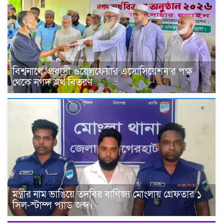
বিশ্বনাথে ‘প্রবাসী ওয়েলফেয়ার এসোসিয়েশন’র পক্ষ
থেকে নগদ অর্থ বিতরণ
মন্ত্রীর নাম ভাঙিয়ে তদবির বাণিজ্য মোংলায় গ্রেফতার ১
সিল-স্টাম্প প্যাড জব্দ।