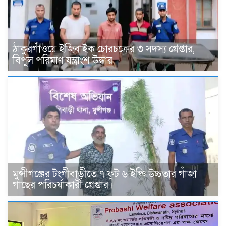
ঠাকুরগাঁওয়ে ইজিবাইক চোরচক্রের ৩ সদস্য গ্রেপ্তার,
বিপুল পরিমাণ যন্ত্রাংশ উদ্ধার ‎
মুন্সীগঞ্জের টংগীবাড়ীতে ৭ ফুট ৬ ইঞ্চি উচ্চতার গাঁজা
গাছের পরিচর্যাকারী গ্রেপ্তার।