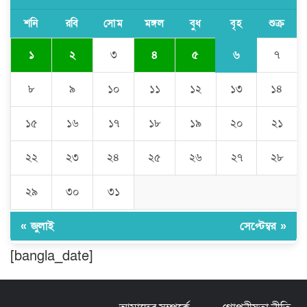
গাঁজা গাছের পরিচর্যাকারী গ্রেপ্তার।
শনি
রবি
সোম
মঙ্গল
বুধ
বৃহ
শুক্র
৬
১
২
৩
৪
৫
৭
ঘণ্টার পর ঘণ্টা বিদ্যুৎহীন মৌলভীবাজার:
অতিরিক্ত বিলে দিশেহারা গ্রাহক, তীব্র ক্ষোভ
৮
৯
১০
১১
১২
১৩
১৪
১৫
১৬
১৭
১৮
১৯
২০
২১
বিশ্বনাথে ‘প্রবাসী ওয়েলফেয়ার
এসোসিয়েশন’র পক্ষ থেকে নগদ অর্থ বিতরণ
২২
২৩
২৪
২৫
২৬
২৭
২৮
২৯
৩০
৩১
মন্ত্রীর নাম ভাঙিয়ে তদবির বাণিজ্য মোংলায়
গ্রেফতার ১ সিল-স্টাম্প প্যাড জব্দ।
« জুলাই
সেপ্টেম্বর »
[bangla_date]
ঠাকুরগাঁওয়ে ২২০ পিস ইয়াবা, ৯ বোতল
ফেন্সিডিল ও ৩২ হাজার টাকা উদ্ধার, আটক ১