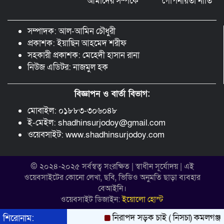
আমাদের সম্পর্কে
গোপনীয়তা নীতি
মুন্সীগঞ্জ লৌহজংয়ে শিক্ষার্থীদের নিয়ে
মাদকবিরোধী ক্যাম্পেইন
সম্পাদক: আল-আমিন চৌধুরী
প্রকাশক: ইয়াছিন আহমেদ শরীফ
সহকারী প্রকাশক: মেহেদী হাসান রানা
নিউজ এডিটর: নাজমুল হক
বিজ্ঞাপন ও বার্তা বিভাগ:
মোবাইল: ০১৮৮৩-৩০৬০৪৮
ই-মেইল: shadhinsurjodoy@gmail.com
ওয়েবসাইট: www.shadhinsurjodoy.com
© ২০২৪-২০২৫ সর্বস্বত্ব সংরক্ষিত | স্বাধীন সূর্যোদয় | এই
ওয়েবসাইটের কোনো লেখা, ছবি, ভিডিও অনুমতি ছাড়া ব্যবহার
বেআইনি।
ওয়েবসাইট ডিজাইন:
ইয়োলো হোস্ট
নিরাপদ সড়ক চাই ( নিসচা) কমলগঞ্জ উপজেল
শিরোনাম: