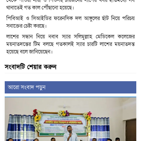
থেকে পাওয়া নারী ও শিশুসহ চারজনের লাশের খবর ইতিমধ্যে সব
থানাতেই গত কাল পৌঁছানো হয়েছে।
পিবিআই ও সিআইডির ফরেনসিক দল আঙ্গুলের ছাঁট নিয়ে পরিচয়
সনাক্তের চেষ্টা করছে।
লাশের সন্ধান নিয়ে নবাব স্যার সলিমুল্লাহ মেডিকেল কলেজের
ময়নাতদন্তের টিম বলছে গতকালই স্যার চারটি লাশের ময়নাতদন্ত
হয়েছে বলে জানিয়েছেন।
সংবাদটি শেয়ার করুন
আরো সংবাদ পড়ুন