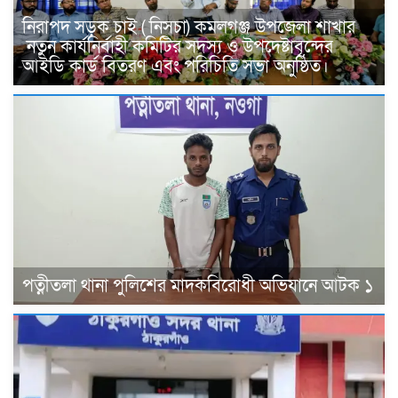
নিরাপদ সড়ক চাই ( নিসচা) কমলগঞ্জ উপজেলা শাখার
নতুন কার্যনির্বাহী কমিটির সদস্য ও উপদেষ্টাবৃন্দের
আইডি কার্ড বিতরণ এবং পরিচিতি সভা অনুষ্ঠিত।
পত্নীতলা থানা পুলিশের মাদকবিরোধী অভিযানে আটক ১