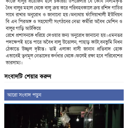
কাজে বালুর প্রয়োজন হলে চকরিয়া উপজেলার যে কোন নিলামকৃত
বৈধ বালুর মহাল থেকে বালু ক্রয় করে পরিবহনকালে ক্রয় রশিদ গাডির
সাথে রাখার অনুরোধ ও জানানো হয়।অন্যথায় ফাঁসিয়াখালী ইউনিয়ন
বি এন পিরঅঙ্গ ও সহযোগী সংগঠনের নেতা কর্মীরা অবৈধ মেশিন ও
বালুর গাড়ি আটকিয়ে
রেখে প্রশাসনকে ধরিয়ে দেওয়ার জন্য অনুরোধ জানানো হয়।এমনতর
পদক্ষেপই হতে পারে অবৈধ বালু উত্তোলন, পাহাড় কাটা,বনভুমি নিধন
ঠেকাতে উজ্জ্বল দৃষ্টান্ত। তাই এলাকা বাসী জানান প্রতিবাদ হোক
এভাবেই তৃণমূল নেতাদের কর্ণধার থেকে।ফলেই রক্ষা হবে পরিবেশের
ভারসাম্য।
সংবাদটি শেয়ার করুন
আরো সংবাদ পড়ুন