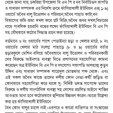
থেকে জানা যায়, চকরিয়া উপজেলা বি এন পি র নব নির্বাচিতস ভাপতি
ও সাধারণ সম্পাদক এর নির্দেশ ক্রমে ফাঁসিয়াখালী ইউনিয়ন এর( ১-৯)
ওয়ার্ডে অবৈধ বালু উত্তোলন ও পরিবহন,অবৈধ পাহাড কাটা,বন
বিভাগের জমি-জমা দখল করে প্লট বিক্রি,অবৈধ জবর দখল,বিচারের
নামে পাবলিক হয়রানি বন্ধের লক্ষ্যে ফাঁসিয়াখালী ইউনিয়ন বি এন পি
সহ যৌথভাবে কঠোর সিদ্ধান্ত গ্রহন করা হয়েছে।
বর্তমানে ৬ নং ওয়ার্ডের পাশে পেতাইন্যা ছড়া ও খেলার মাঠে, ৮ নং
ওয়ার্ডের খেলার মাঠ সংলগ্ন পাহাড়ে (৮ ও ৯) ওয়ার্ডের বর্ডার
ছড়ারকুলে মেশিন বসিয়ে অবৈধভাবে বালু উত্তোলন ও পরিবহনকারী
দের বিরুদ্ধে আইনগত ব্যবস্থা নিতে প্রশাসনের সহযোগিতা কামনা
করেছেন অত্র ইউনিয়ন বি এন পি র সৎযোগ্য সভাপতি আলহাজ্ব কুতুব
উদ্দিন এবং সাধারণ সম্পাদক শাহেদুল মোস্তফার পক্ষ থেকে। এবং
এই সকল অবৈধ কাজে তাদের দলীয় কোন নেতা-কর্মী জড়িত বা
কোনভাবে সহযোগিতা করে থাকে সু- নির্দিষ্ট তদন্ত সাপেক্ষে তাদের
বিরুদ্বে ও দলীয় সাংগঠনিক ব্যবস্থা সহ দেশের প্রচলিত আইনে শাস্তির
আওতায় আনা হবে কঠোরভাবে হুশিয়ার উচ্চারণ করেন।আরো উল্লেখ্য
করা হয় ফাঁসিয়াখালী ইউনিয়নে
বৈধ কোন বালুর মহাল নাই।এরপরে ও কারো ব্যক্তিগত বা সংস্কারের