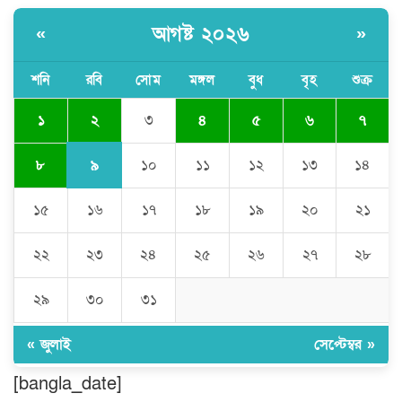
আগষ্ট ২০২৬
«
»
কুমিল্লা প্রেসক্লাবে তিন সাবেক সভাপতিকে
স্মরণ
শনি
রবি
সোম
মঙ্গল
বুধ
বৃহ
শুক্র
২
১
৩
৪
৫
৬
৭
জলবায়ু পরিবর্তনের বিরূপ প্রভাব
মোকাবেলায়, বৃক্ষ রোপণ কর্মসূচি।
৯
৮
১০
১১
১২
১৩
১৪
১৫
১৬
১৭
১৮
১৯
২০
২১
চৌদ্দগ্রামে পুলিশের প্রতি জনগণের আস্থা
ফেরাতে বিশেষ ভূমিকা রাখছেন ওসি আরিফ
হোসাইন
২২
২৩
২৪
২৫
২৬
২৭
২৮
লালমনিরহাট দলিল লেখক সমিতির ত্রি-বার্ষিক
২৯
৩০
৩১
নির্বাচন সম্পন্ন, সভাপতি সিরাজুল ও সাধারণ
সম্পাদক হামিদুর
« জুলাই
সেপ্টেম্বর »
শিক্ষার্থীকে সত্যিকারের মানুষ হিসেবে গড়ে
[bangla_date]
তুলতে হবে -জবি ভিসি ড. রইছ উদদীন