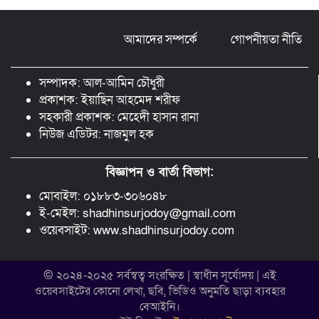
আমাদের সম্পর্কে
গোপনীয়তা নীতি
সড়ক নিরাপত্তা ও জনসচেতনতা তৈরিতে
অবদানের সড়ক যোদ্ধা পদক পেলেন নিসচা
কমলগঞ্জ শাখার সভাপতি মোঃ আব্দুস সালাম।
সম্পাদক: আল-আমিন চৌধুরী
প্রকাশক: ইয়াছিন আহমেদ শরীফ
সহকারী প্রকাশক: মেহেদী হাসান রানা
নিউজ এডিটর: নাজমুল হক
বিজ্ঞাপন ও বার্তা বিভাগ:
মোবাইল: ০১৮৮৩-৩০৬০৪৮
ই-মেইল: shadhinsurjodoy@gmail.com
ওয়েবসাইট: www.shadhinsurjodoy.com
© ২০২৪-২০২৫ সর্বস্বত্ব সংরক্ষিত | স্বাধীন সূর্যোদয় | এই
ওয়েবসাইটের কোনো লেখা, ছবি, ভিডিও অনুমতি ছাড়া ব্যবহার
বেআইনি।