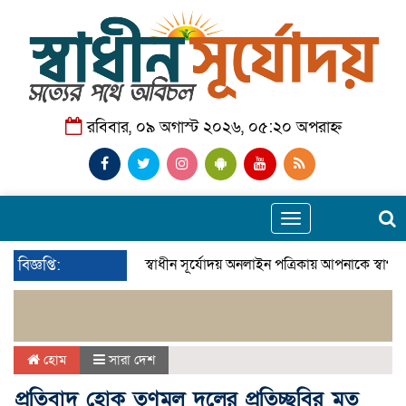
রবিবার, ০৯ অগাস্ট ২০২৬, ০৫:২০ অপরাহ্ন
Toggle
navigation
বিজ্ঞপ্তি:
স্বাধীন সূর্যোদয় অনলাইন পত্রিকায় আপনাকে স্বাগ
হোম
সারা দেশ
প্রতিবাদ হোক তৃণমূল দলের প্রতিচ্ছবির মত