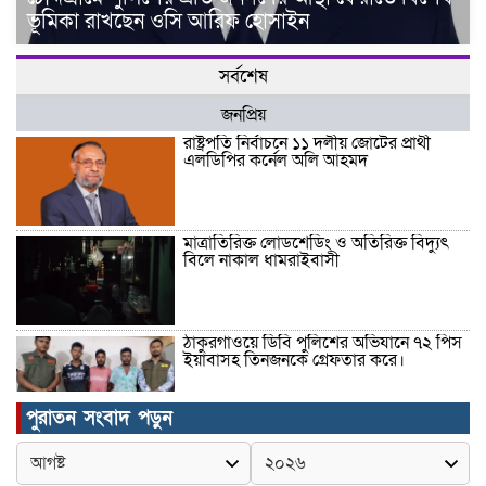
ভূমিকা রাখছেন ওসি আরিফ হোসাইন
সর্বশেষ
জনপ্রিয়
রাষ্ট্রপতি নির্বাচনে ১১ দলীয় জোটের প্রার্থী
এলডিপির কর্নেল অলি আহমদ
মাত্রাতিরিক্ত লোডশেডিং ও অতিরিক্ত বিদ্যুৎ
বিলে নাকাল ধামরাইবাসী
ঠাকুরগাঁওয়ে ডিবি পুলিশের অভিযানে ৭২ পিস
ইয়াবাসহ তিনজনকে গ্রেফতার করে।
পুরাতন সংবাদ পড়ুন
উদ্বোধন হলো রানীশংকৈল উপজেলা মডেল
মসজিদ।