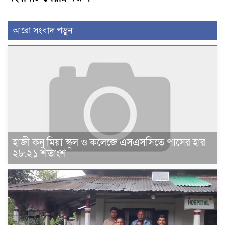
আরো সংবাদ পড়ুন
হাজী কনু মিয়া স্কুল ও কলেজে এসএসসিতে পাসের হার
২৮.২১ শতাংশ