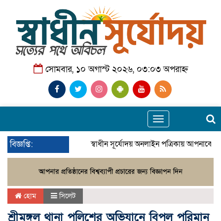
সোমবার, ১০ অগাস্ট ২০২৬, ০৩:০৩ অপরাহ্ন
Toggle
navigation
বিজ্ঞপ্তি:
স্বাধীন সূর্যোদয় অনলাইন পত্রিকায় আপনাকে স্
হোম
সিলেট
শ্রীমঙ্গল থানা পুলিশের অভিযানে বিপুল পরিমান