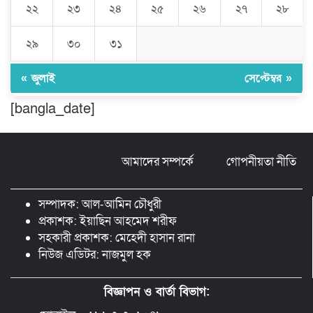
২২
২৩
২৪
২৫
২৬
২৭
২৮
কুমিল্লা প্রেসক্লাবে তিন সাবেক সভাপতিকে
২৯
৩০
৩১
স্মরণ
« জুলাই
সেপ্টেম্বর »
জলবায়ু পরিবর্তনের বিরূপ প্রভাব
[bangla_date]
মোকাবেলায়, বৃক্ষ রোপণ কর্মসূচি।
আমাদের সম্পর্কে
গোপনীয়তা নীতি
চৌদ্দগ্রামে পুলিশের প্রতি জনগণের আস্থা
ফেরাতে বিশেষ ভূমিকা রাখছেন ওসি আরিফ
হোসাইন
সম্পাদক: আল-আমিন চৌধুরী
প্রকাশক: ইয়াছিন আহমেদ শরীফ
সহকারী প্রকাশক: মেহেদী হাসান রানা
নিউজ এডিটর: নাজমুল হক
বিজ্ঞাপন ও বার্তা বিভাগ: