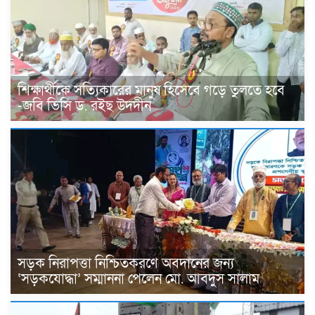
শিক্ষার্থীকে সত্যিকারের মানুষ হিসেবে গড়ে তুলতে হবে
-জবি ভিসি ড. রইছ উদদীন
সড়ক নিরাপত্তা নিশ্চিতকরণে অবদানের জন্য
‘সড়কযোদ্ধা’ সম্মাননা পেলেন মো. আবদুস সালাম