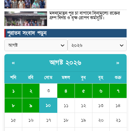
মদনমোহন পুর চা বাগানে বিনামূল্যে রক্তের
গ্রুপ নির্ণয় ও বৃক্ষ রোপণ কর্মসূচি।
পুরাতন সংবাদ পড়ুন
রাষ্ট্রপতি নির্বাচনে ১১ দলীয় জোটের প্রার্থী
এলডিপির কর্নেল অলি আহমদ
আগষ্ট ২০২৬
«
»
মাত্রাতিরিক্ত লোডশেডিং ও অতিরিক্ত বিদ্যুৎ
বিলে নাকাল ধামরাইবাসী
শনি
রবি
সোম
মঙ্গল
বুধ
বৃহ
শুক্র
৩
১
২
৪
৫
৬
৭
ঠাকুরগাঁওয়ে ডিবি পুলিশের অভিযানে ৭২ পিস
ইয়াবাসহ তিনজনকে গ্রেফতার করে।
১০
৮
৯
১১
১২
১৩
১৪
১৫
১৬
১৭
১৮
১৯
২০
২১
উদ্বোধন হলো রানীশংকৈল উপজেলা মডেল
মসজিদ।