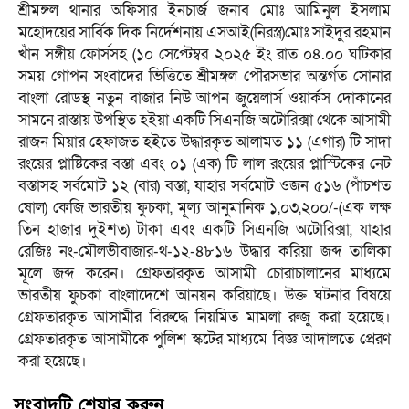
শ্রীমঙ্গল থানার অফিসার ইনচার্জ জনাব মোঃ আমিনুল ইসলাম
মহোদয়ের সার্বিক দিক নির্দেশনায় এসআই(নিরস্ত্র)মোঃ সাইদুর রহমান
খাঁন সঙ্গীয় ফোর্সসহ (১০ সেপ্টেম্বর ২০২৫ ইং রাত ০৪.০০ ঘটিকার
সময় গোপন সংবাদের ভিত্তিতে শ্রীমঙ্গল পৌরসভার অন্তর্গত সোনার
বাংলা রোডস্থ নতুন বাজার নিউ আপন জুয়েলার্স ওয়ার্কস দোকানের
সামনে রাস্তায় উপস্থিত হইয়া একটি সিএনজি অটোরিক্সা থেকে আসামী
রাজন মিয়ার হেফাজত হইতে উদ্ধারকৃত আলামত ১১ (এগার) টি সাদা
রংয়ের প্লাষ্টিকের বস্তা এবং ০১ (এক) টি লাল রংয়ের প্লাস্টিকের নেট
বস্তাসহ সর্বমোট ১২ (বার) বস্তা, যাহার সর্বমোট ওজন ৫১৬ (পাঁচশত
ষোল) কেজি ভারতীয় ফুচকা, মূল্য আনুমানিক ১,০৩,২০০/-(এক লক্ষ
তিন হাজার দুইশত) টাকা এবং একটি সিএনজি অটোরিক্সা, যাহার
রেজিঃ নং-মৌলভীবাজার-থ-১২-৪৮১৬ উদ্ধার করিয়া জব্দ তালিকা
মূলে জব্দ করেন। গ্রেফতারকৃত আসামী চোরাচালানের মাধ্যমে
ভারতীয় ফুচকা বাংলাদেশে আনয়ন করিয়াছে। উক্ত ঘটনার বিষয়ে
গ্রেফতারকৃত আসামীর বিরুদ্ধে নিয়মিত মামলা রুজু করা হয়েছে।
গ্রেফতারকৃত আসামীকে পুলিশ স্কটের মাধ্যমে বিজ্ঞ আদালতে প্রেরণ
করা হয়েছে।
সংবাদটি শেয়ার করুন