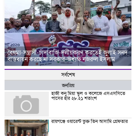
বৈষম্য-সন্ত্রাসী-চাঁদাবাজি-দলীয়করণ করতেই জুলাই সনদ
বাস্তবায়ন করছে না সরকার-অধ্যক্ষ নজরুল ইসলাম
সর্বশেষ
জনপ্রিয়
হাজী কনু মিয়া স্কুল ও কলেজে এসএসসিতে
পাসের হার ২৮.২১ শতাংশ
রায়গঞ্জে ওয়ারেন্ট ভুক্ত তিন আসামি গ্রেফতার