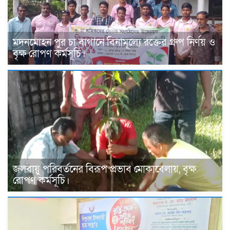
মদনমোহন পুর চা বাগানে বিনামূল্যে রক্তের গ্রুপ নির্ণয় ও
বৃক্ষ রোপণ কর্মসূচি।
জলবায়ু পরিবর্তনের বিরূপ প্রভাব মোকাবেলায়, বৃক্ষ
রোপণ কর্মসূচি।